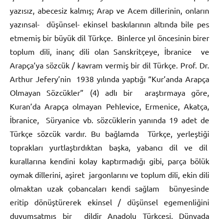
yazısız, abecesiz kalmış; Arap ve Acem dillerinin, onların
yazınsal- düşünsel- ekinsel baskılarının altında bile pes
etmemiş bir büyük dil Türkçe. Binlerce yıl öncesinin birer
toplum dili, inanç dili olan Sanskritçeye, İbranice ve
Arapça’ya sözcük / kavram vermiş bir dil Türkçe. Prof. Dr.
Arthur Jefery’nin 1938 yılında yaptığı “Kur’anda Arapça
Olmayan Sözcükler” (4) adlı bir araştırmaya göre,
Kuran’da Arapça olmayan Pehlevice, Ermenice, Akatça,
İbranice, Süryanice vb. sözcüklerin yanında 19 adet de
Türkçe sözcük vardır. Bu bağlamda Türkçe, yerleştiği
toprakları yurtlaştırdıktan başka, yabancı dil ve dil
kurallarına kendini kolay kaptırmadığı gibi, parça bölük
oymak dillerini, aşiret jargonlarını ve toplum dili, ekin dili
olmaktan uzak çobancaları kendi sağlam bünyesinde
eritip dönüştürerek ekinsel / düşünsel egemenliğini
duyumsatmış bir dildir Anadolu Türkçesi. Dünyada