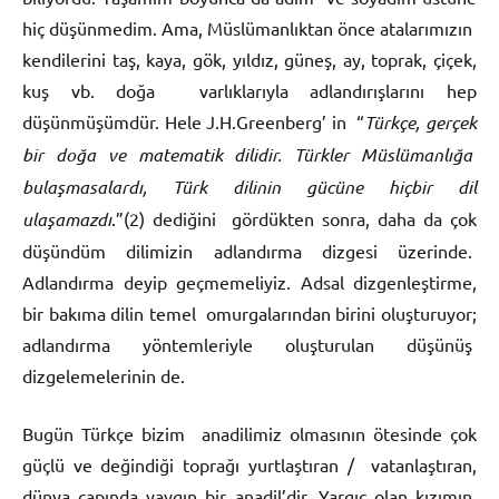
hiç düşünmedim. Ama, Müslümanlıktan önce atalarımızın
kendilerini taş, kaya, gök, yıldız, güneş, ay, toprak, çiçek,
kuş vb. doğa varlıklarıyla adlandırışlarını hep
düşünmüşümdür. Hele J.H.Greenberg’ in “
Türkçe, gerçek
bir doğa ve matematik dilidir. Türkler Müslümanlığa
bulaşmasalardı, Türk dilinin gücüne hiçbir dil
ulaşamazdı
.”(2) dediğini gördükten sonra, daha da çok
düşündüm dilimizin adlandırma dizgesi üzerinde.
Adlandırma deyip geçmemeliyiz. Adsal dizgenleştirme,
bir bakıma dilin temel omurgalarından birini oluşturuyor;
adlandırma yöntemleriyle oluşturulan düşünüş
dizgelemelerinin de.
Bugün Türkçe bizim anadilimiz olmasının ötesinde çok
güçlü ve değindiği toprağı yurtlaştıran / vatanlaştıran,
dünya çapında yaygın bir anadil’dir. Yargıç olan kızımın