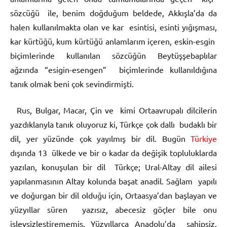
sözcüğü ile, benim doğduğum beldede, Akkışla’da da
halen kullanılmakta olan ve kar esintisi, esinti yığışması,
kar kürtüğü, kum kürtüğü anlamlarım içeren, eskin-esgin
biçimlerinde kullanılan sözcüğün Beytüşşebaplılar
ağzında “esigin-esengen” biçimlerinde kullanıldığına
tanık olmak beni çok sevindirmişti.
Rus, Bulgar, Macar, Çin ve kimi Ortaavrupalı dilcilerin
yazdıklanyla tanık oluyoruz ki, Türkçe çok dallı budaklı bir
dil, yer yüzünde çok yayılmış bir dil. Bugün
Türkiye
dışında 13 ülkede ve bir o kadar da değişik topluluklarda
yazılan, konuşulan bir dil Türkçe; Ural-Altay dil ailesi
yapılanmasının Altay kolunda başat anadil. Sağlam yapılı
ve doğurgan bir dil olduğu için, Ortaasya’dan başlayan ve
yüzyıllar süren yazısız, abecesiz göçler bile onu
işlevsizleştirememiş. Yüzyıllarca Anadolu’da sahipsiz,