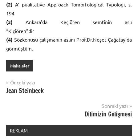
(2)
A’ pualitative Approach Tomorfological Typologi, s.
194
(3)
Ankara’da Keçiören semtinin aslı
“Kiçiören”
(4)
Sözkonusu çalışmanın aslını Prof.Dr.Neşet Çağatay’da
görmüştüm.
Makaleler
Yazı
Önceki yazı
Jean Steinbeck
gezinmesi
Sonraki yazı
Dilimizin Gelişmesi
REKLAM