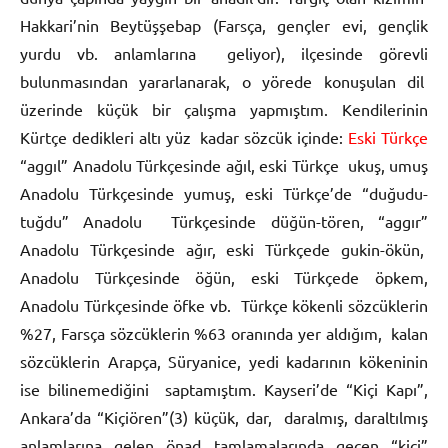
Hakkari’nin Beytüşşebap (Farsça, gençler evi, gençlik
yurdu vb. anlamlarına geliyor), ilçesinde görevli
bulunmasından yararlanarak, o yörede konuşulan dil
üzerinde küçük bir çalışma yapmıştım. Kendilerinin
Kürtçe dedikleri altı yüz kadar sözcük içinde:
Eski Türkçe
“aggıl” Anadolu Türkçesinde ağıl, eski Türkçe ukuş, umuş
Anadolu Türkçesinde yumuş, eski Türkçe’de “duğudu-
tuğdu” Anadolu Türkçesinde düğün-tören, “aggır”
Anadolu Türkçesinde ağır, eski Türkçede gukin-ökün,
Anadolu Türkçesinde öğün, eski Türkçede öpkem,
Anadolu Türkçesinde öfke vb. Türkçe kökenli sözcüklerin
%27, Farsça sözcüklerin %63 oranında yer aldığım, kalan
sözcüklerin Arapça, Süryanice, yedi kadarının kökeninin
ise bilinemediğini saptamıştım. Kayseri’de “Kiçi Kapı”,
Ankara’da “Kiçiören”(3) küçük, dar, daralmış, daraltılmış
anlamlarına gelen önad tamlamalarında geçen “kiçi”