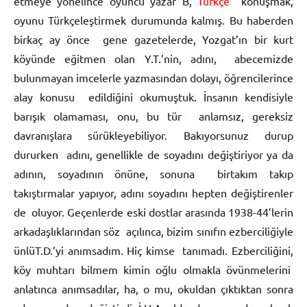
etmeye yönelince oyuncu yazar B,
Türkçe
konuşmak,
oyunu Türkçeleştirmek durumunda kalmış. Bu haberden
birkaç ay önce gene gazetelerde, Yozgat’ın bir kurt
köyünde eğitmen olan Y.T.’nin, adını, abecemizde
bulunmayan imcelerle yazmasından dolayı, öğrencilerince
alay konusu edildiğini okumuştuk. İnsanın kendisiyle
barışık olamaması, onu, bu tür anlamsız, gereksiz
davranışlara sürükleyebiliyor. Bakıyorsunuz durup
dururken adını, genellikle de soyadını değiştiriyor ya da
adının, soyadının önüne, sonuna birtakım takıp
takıştırmalar yapıyor, adını soyadını hepten değiştirenler
de oluyor. Geçenlerde eski dostlar arasında 1938-44’lerin
arkadaşlıklarından söz açılınca, bizim sınıfın ezberciliğiyle
ünlüT.D.’yi anımsadım. Hiç kimse tanımadı. Ezberciliğini,
köy muhtarı bilmem kimin oğlu olmakla övünmelerini
anlatınca anımsadılar, ha, o mu, okuldan çıktıktan sonra