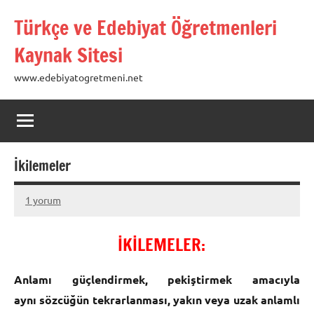
İçeriğe
Türkçe ve Edebiyat Öğretmenleri
geç
Kaynak Sitesi
www.edebiyatogretmeni.net
İkilemeler
1 yorum
09
hulya
Şubat
İKİLEMELER:
2013
Anlamı güçlendirmek, pekiştirmek amacıyla
aynı sözcüğün tekrarlanması, yakın veya uzak anlamlı