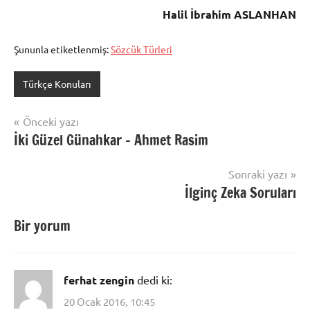
Halil İbrahim ASLANHAN
Şununla etiketlenmiş:
Sözcük Türleri
Türkçe Konuları
Yazı
Önceki yazı
İki Güzel Günahkar – Ahmet Rasim
gezinmesi
Sonraki yazı
İlginç Zeka Soruları
Bir yorum
ferhat zengin
dedi ki:
20 Ocak 2016, 10:45