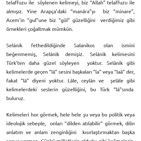
telaffuzu ile söylenen kelimeyi, biz “Allah” telaffuzu ile
almışız. Yine Arapça’daki “manâra”yı biz “minare”,
Acem’in “gul”une biz “gül” güzelliğini verdiğimiz gibi
örnekleri çoğaltmak mümkün.
Selânik fethedildiğinde Salanikos olan ismini
beğenmemiş, Selânik demişiz. Selânik kelimesini
Türk’ten daha güzel söyleyen yoktur. Selânik gibi
kelimelerde geçen “lâ” sesini başkaları “la” veya “laâ” der,
fakat “lâ” diyeni yoktur. Lâle, ceylân ve şelâle gibi
kelimelerdeki seslerin güzelliğini, bu Türk “lâ”sında
buluruz.
Kelimeleri hor görmek, hele hele şu veya bu politik veya
ideolojik sebeple, onları “dilden atılabilir” görmek, dilin
anlatım ve anlam zenginliğini kısırlaştırmaktan başka
sonuç vermez. Çünkü milletlerin olduğu gibi kelimelerin