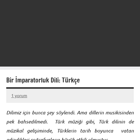
Bir İmparatorluk Dili: Türkçe
1 yorum
10
figen
Temmuz
Dilimiz için bunca şey söylendi. Ama dillerin musikisinden
2013
pek bahsedilmedi. Türk müziği gibi, Türk dilinin de
müzikal gelişiminde, Türklerin tarih boyunca vatan
edindikleri coğrafyaların büyük etkili olmuştur.