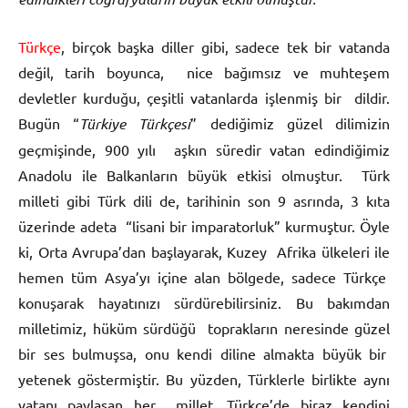
Türkçe
, birçok başka diller gibi, sadece tek bir vatanda
değil, tarih boyunca, nice bağımsız ve muhteşem
devletler kurduğu, çeşitli vatanlarda işlenmiş bir dildir.
Bugün “
Türkiye Türkçesi
” dediğimiz güzel dilimizin
geçmişinde, 900 yılı aşkın süredir vatan edindiğimiz
Anadolu ile Balkanların büyük etkisi olmuştur. Türk
milleti gibi Türk dili de, tarihinin son 9 asrında, 3 kıta
üzerinde adeta “lisani bir imparatorluk” kurmuştur. Öyle
ki, Orta Avrupa’dan başlayarak, Kuzey Afrika ülkeleri ile
hemen tüm Asya’yı içine alan bölgede, sadece Türkçe
konuşarak hayatınızı sürdürebilirsiniz. Bu bakımdan
milletimiz, hüküm sürdüğü toprakların neresinde güzel
bir ses bulmuşsa, onu kendi diline almakta büyük bir
yetenek göstermiştir. Bu yüzden, Türklerle birlikte aynı
vatanı paylaşan her millet, Türkçe’de biraz kendini