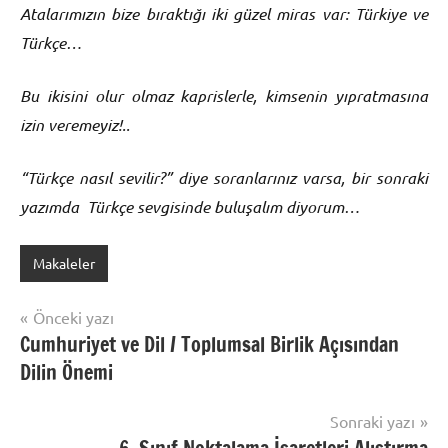
Atalarımızın bize bıraktığı iki güzel miras var: Türkiye ve
Türkçe…
Bu ikisini olur olmaz kaprislerle, kimsenin yıpratmasına
izin veremeyiz!..
“Türkçe nasıl sevilir?” diye soranlarınız varsa, bir sonraki
yazımda Türkçe sevgisinde buluşalım diyorum…
Makaleler
Yazı
Önceki yazı
Cumhuriyet ve Dil / Toplumsal Birlik Açısından
gezinmesi
Dilin Önemi
Sonraki yazı