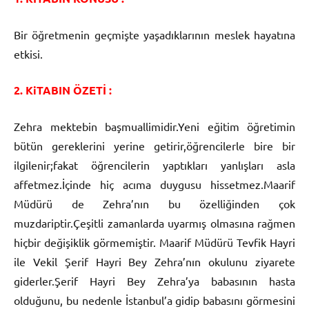
Bir öğretmenin geçmişte yaşadıklarının meslek hayatına
etkisi.
2. KiTABIN ÖZETİ :
Zehra mektebin başmuallimidir.Yeni eğitim öğretimin
bütün gereklerini yerine getirir,öğrencilerle bire bir
ilgilenir;fakat öğrencilerin yaptıkları yanlışları asla
affetmez.İçinde hiç acıma duygusu hissetmez.Maarif
Müdürü de Zehra’nın bu özelliğinden çok
muzdariptir.Çeşitli zamanlarda uyarmış olmasına rağmen
hiçbir değişiklik görmemiştir. Maarif Müdürü Tevfik Hayri
ile Vekil Şerif Hayri Bey Zehra’nın okulunu ziyarete
giderler.Şerif Hayri Bey Zehra’ya babasının hasta
olduğunu, bu nedenle İstanbul’a gidip babasını görmesini