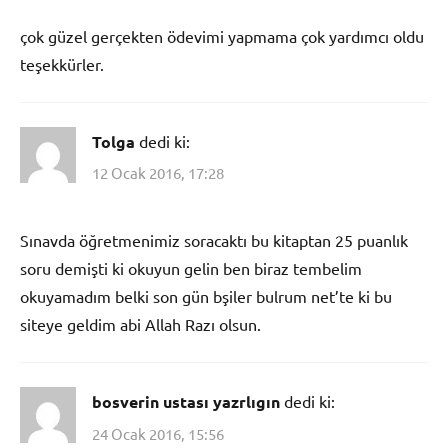
çok güzel gerçekten ödevimi yapmama çok yardımcı oldu
teşekkürler.
Tolga
dedi ki:
12 Ocak 2016, 17:28
Sınavda öğretmenimiz soracaktı bu kitaptan 25 puanlık
soru demişti ki okuyun gelin ben biraz tembelim
okuyamadım belki son gün bşiler bulrum net’te ki bu
siteye geldim abi Allah Razı olsun.
bosverin ustası yazrlıgın
dedi ki:
24 Ocak 2016, 15:56