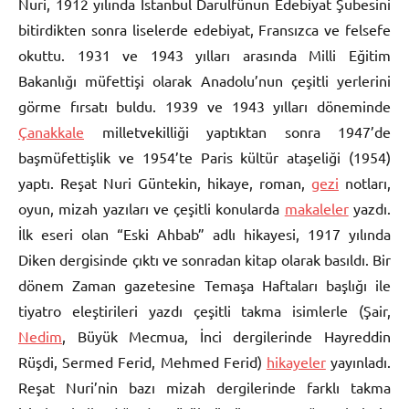
Nuri, 1912 yılında İstanbul Darulfünun Edebiyat Şubesini
bitirdikten sonra liselerde edebiyat, Fransızca ve felsefe
okuttu. 1931 ve 1943 yılları arasında Milli Eğitim
Bakanlığı müfettişi olarak Anadolu’nun çeşitli yerlerini
görme fırsatı buldu. 1939 ve 1943 yılları döneminde
Çanakkale
milletvekilliği yaptıktan sonra 1947’de
başmüfettişlik ve 1954’te Paris kültür ataşeliği (1954)
yaptı. Reşat Nuri Güntekin, hikaye, roman,
gezi
notları,
oyun, mizah yazıları ve çeşitli konularda
makaleler
yazdı.
İlk eseri olan “Eski Ahbab” adlı hikayesi, 1917 yılında
Diken dergisinde çıktı ve sonradan kitap olarak basıldı. Bir
dönem Zaman gazetesine Temaşa Haftaları başlığı ile
tiyatro eleştirileri yazdı çeşitli takma isimlerle (Şair,
Nedim
, Büyük Mecmua, İnci dergilerinde Hayreddin
Rüşdi, Sermed Ferid, Mehmed Ferid)
hikayeler
yayınladı.
Reşat Nuri’nin bazı mizah dergilerinde farklı takma