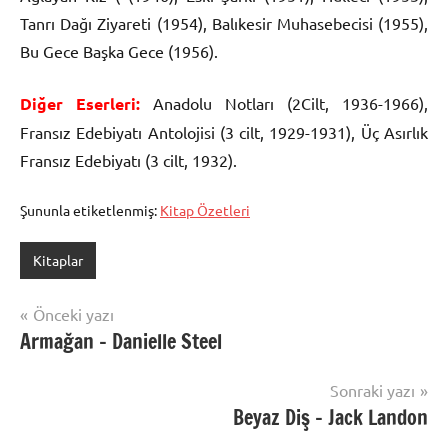
Tanrı Dağı Ziyareti (1954), Balıkesir Muhasebecisi (1955),
Bu Gece Başka Gece (1956).
Diğer Eserleri:
Anadolu Notları (2Cilt, 1936-1966),
Fransız Edebiyatı Antolojisi (3 cilt, 1929-1931), Üç Asırlık
Fransız Edebiyatı (3 cilt, 1932).
Şununla etiketlenmiş:
Kitap Özetleri
Kitaplar
Yazı
Önceki yazı
Armağan – Danielle Steel
gezinmesi
Sonraki yazı
Beyaz Diş – Jack Landon