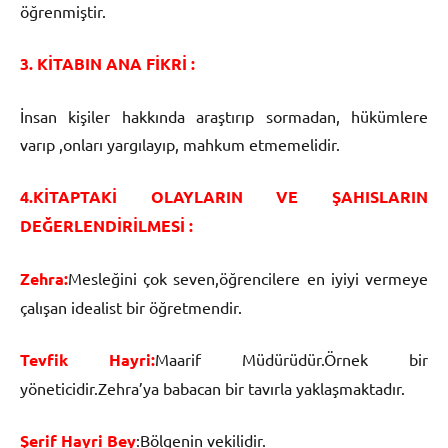
öğrenmiştir.
3. KİTABIN ANA FİKRİ :
İnsan kişiler hakkında araştırıp sormadan, hükümlere
varıp ,onları yargılayıp, mahkum etmemelidir.
4.KİTAPTAKİ OLAYLARIN VE ŞAHISLARIN
DEĞERLENDİRİLMESİ :
Zehra:
Mesleğini çok seven,öğrencilere en iyiyi vermeye
çalışan idealist bir öğretmendir.
Tevfik Hayri:
Maarif Müdürüdür.Örnek bir
yöneticidir.Zehra’ya babacan bir tavırla yaklaşmaktadır.
Şerif Hayri Bey
:Bölgenin vekilidir.