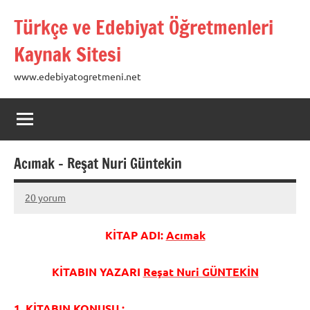
İçeriğe
Türkçe ve Edebiyat Öğretmenleri
geç
Kaynak Sitesi
www.edebiyatogretmeni.net
Acımak – Reşat Nuri Güntekin
20 yorum
16
hulya
Ocak
KİTAP ADI:
Acımak
2013
KİTABIN YAZARI
Reşat Nuri GÜNTEKİN
1. KİTABIN KONUSU :