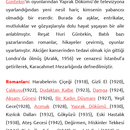
Güntekin
‘in oyunlarından Yaprak Dökümü’de televizyona
uyarlandığından yeni nesil hariç kimsenin yabancısı
olmadığı bir eserdir. Burada da aşklar, entrikalar,
mutluluklar ve gözyaşlarıyla dolu hayat yaşayan bir aile
anlatılmıştır. Reşat Nuri Güntekin, Batılı bazı
yazarlarından romanlar, hikayeler çevirmiş, oyunlar
uyarlamıştır. Akciğer kanserinden tedavi olmak için gittiği
Londra’da ölmüş (Aralık, 1956) ve cenazesi İstanbul’a
getirilerek, Karacahmet Mezarlığında defnedilmiştir.
Romanları:
Harabelerin Çiçeği (1918), Gizli El (1920),
Çalıkuşu
(1922),
Dudaktan Kalbe
(1923),
Damga
(1924),
Akşam Güneşi
(1926),
Bir Kadın Düşmanı
(1927), Yeşil
Gece(1928),
Acımak
(1928),
Yaprak Dökümü
(1930),
Kızılcık Dalları (1932), Gökyüzü (1935), Eski Hastalık
(1938), Ateş Gecesi (1942), Değirmen, Miskinler Tekkesi