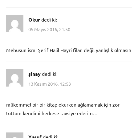
Okur
dedi ki:
05 Mayıs 2016, 21:50
Mebusun ismi Şerif Halil Hayri filan değil yanlışlık olmasın
şinay
dedi ki:
13 Kasım 2016, 12:53
mükemmel bir bir kitap okurken ağlamamak için zor
tuttum kendimi herkese tavsiye ederim…
Yusuf
dedi ki: