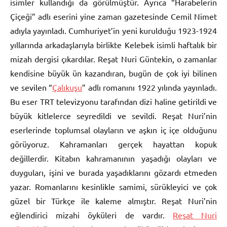
isimler kullandığı da görülmüştür. Ayrıca “Harabelerin
Çiçeği” adlı eserini yine zaman gazetesinde Cemil Nimet
adıyla yayınladı. Cumhuriyet’in yeni kurulduğu 1923-1924
yıllarında arkadaşlarıyla birlikte Kelebek isimli haftalık bir
mizah dergisi çıkardılar. Reşat Nuri Güntekin, o zamanlar
kendisine büyük ün kazandıran, bugün de çok iyi bilinen
ve sevilen “
Çalıkuşu
” adlı romanını 1922 yılında yayınladı.
Bu eser TRT televizyonu tarafından dizi haline getirildi ve
büyük kitlelerce seyredildi ve sevildi. Reşat Nuri’nin
eserlerinde toplumsal olayların ve aşkın iç içe olduğunu
görüyoruz. Kahramanları gerçek hayattan kopuk
değillerdir. Kitabın kahramanının yaşadığı olayları ve
duyguları, işini ve burada yaşadıklarını gözardı etmeden
yazar. Romanlarını kesinlikle samimi, sürükleyici ve çok
güzel bir Türkçe ile kaleme almıştır. Reşat Nuri’nin
eğlendirici mizahi öyküleri de vardır.
Reşat Nuri