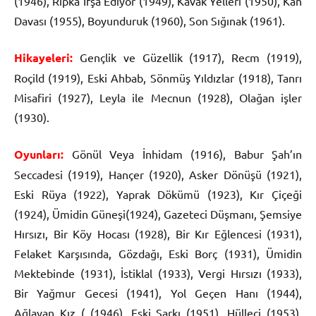
(1946), Ripka İfşa Ediyor (1949), Kavak Yelleri (1950), Kan
Davası (1955), Boyunduruk (1960), Son Sığınak (1961).
Hikayeleri:
Gençlik ve Güzellik (1917), Recm (1919),
Roçild (1919), Eski Ahbab, Sönmüş Yıldızlar (1918), Tanrı
Misafiri (1927), Leyla ile Mecnun (1928), Olağan işler
(1930).
Oyunlar
ı:
Gönül Veya İnhidam (1916), Babur Şah’ın
Seccadesi (1919), Hançer (1920), Asker Dönüşü (1921),
Eski Rüya (1922), Yaprak Dökümü (1923), Kır Çiçeği
(1924), Ümidin Güneşi(1924), Gazeteci Düşmanı, Şemsiye
Hırsızı, Bir Köy Hocası (1928), Bir Kır Eğlencesi (1931),
Felaket Karşısında, Gözdağı, Eski Borç (1931), Ümidin
Mektebinde (1931), İstiklal (1933), Vergi Hırsızı (1933),
Bir Yağmur Gecesi (1941), Yol Geçen Hanı (1944),
Ağlayan Kız ( (1946), Eski Şarkı (1951), Hülleci (1953),