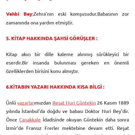
Vehbi Bey
:Zehra’nın eski komşusudur.Babasının zor
zamanında ona yardım etmiştir.
5. KİTAP HAKKINDA ŞAHSİ GÖRÜŞLER :
Kitap akıcı bir dille kaleme alınmış sürükleyici bir
eserdir.Bir insanda bulunması gereken en önemli
özelliklerden birisini konu almıştır.
6.KİTABIN YAZARI HAKKINDA KISA BİLGİ :
Ünlü
yazarlar
ımızdan
Reşat Nuri Güntekin
26 Kasım 1889
yılında İstanbul’da doğdu ve babası
Doktor
Nuri Bey’dir.
Önce
Çanakkale
İdadisinde okuyan Güntekin daha sonra
İzmir’de Fransız Frerler mektebine devam etti. Reşat