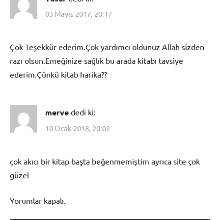
03 Mayıs 2017, 20:17
Çok Teşekkür ederim.Çok yardımcı oldunuz Allah sizden
razı olsun.Emeğinize sağlık bu arada kitabı tavsiye
ederim.Çünkü kitab harika??
merve
dedi ki:
10 Ocak 2018, 20:02
çok akıcı bir kitap başta beğenmemiştim ayrıca site çok
güzel
Yorumlar kapalı.