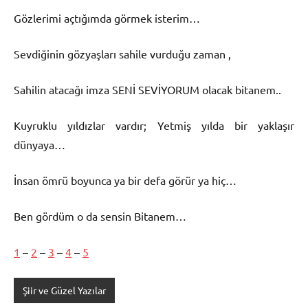
Gözlerimi açtığımda görmek isterim…
Sevdiğinin gözyaşları sahile vurduğu zaman ,
Sahilin atacağı imza SENİ SEVİYORUM olacak bitanem..
Kuyruklu yıldızlar vardır; Yetmiş yılda bir yaklaşır
dünyaya…
İnsan ömrü boyunca ya bir defa görür ya hiç…
Ben gördüm o da sensin Bitanem…
1
–
2
–
3
–
4
–
5
Şiir ve Güzel Yazılar