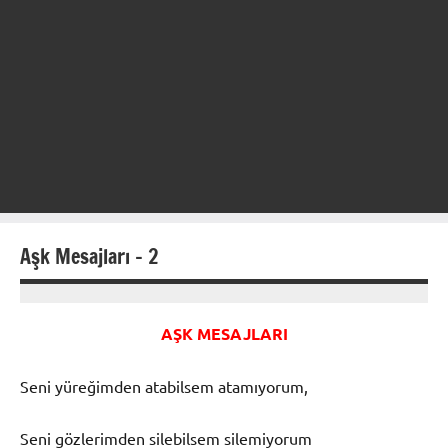
Aşk Mesajları – 2
22
hulya
Ocak
AŞK MESAJLARI
2013
Seni yüreğimden atabilsem atamıyorum,
Seni gözlerimden silebilsem silemiyorum