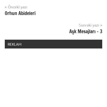
Yazı
Önceki yazı
Orhun Abideleri
gezinmesi
Sonraki yazı
Aşk Mesajları – 3
REKLAM