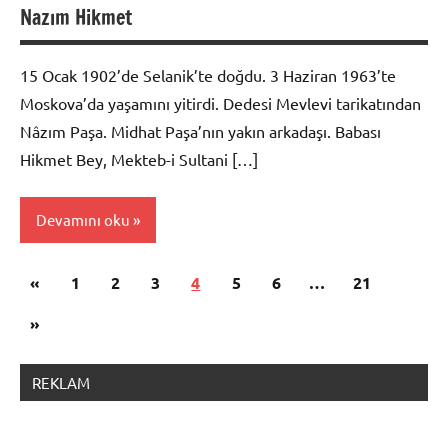
Nazım Hikmet
Biyografi
15 Ocak 1902’de Selanik’te doğdu. 3 Haziran 1963’te
Moskova’da yaşamını yitirdi. Dedesi Mevlevi tarikatından
Nâzım Paşa. Midhat Paşa’nın yakın arkadaşı. Babası
Hikmet Bey, Mekteb-i Sultani […]
Devamını oku
Yazı
Önceki
«
Biyografi
1
2
3
4
5
6
…
21
sayfalaması
yazılar
Sonraki
»
yazılar
REKLAM