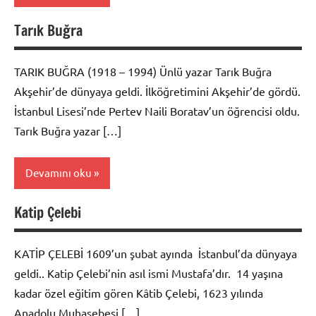
Tarık Buğra
Biyografi
TARIK BUĞRA (1918 – 1994) Ünlü yazar Tarık Buğra
Akşehir’de dünyaya geldi. İlköğretimini Akşehir’de gördü.
İstanbul Lisesi’nde Pertev Naili Boratav’un öğrencisi oldu.
Tarık Buğra yazar […]
Devamını oku
Katip Çelebi
Biyografi
KATİP ÇELEBİ 1609’un şubat ayında İstanbul’da dünyaya
geldi.. Katip Çelebi’nin asıl ismi Mustafa’dır. 14 yaşına
kadar özel eğitim gören Kâtib Çelebi, 1623 yılında
Anadolu Muhasebesi […]