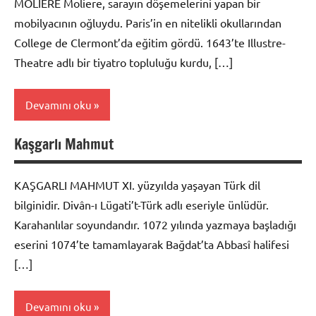
MOLİERE Moliere, sarayın döşemelerini yapan bir
mobilyacının oğluydu. Paris’in en nitelikli okullarından
College de Clermont’da eğitim gördü. 1643’te Illustre-
Theatre adlı bir tiyatro topluluğu kurdu, […]
Devamını oku
Kaşgarlı Mahmut
Biyografi
KAŞGARLI MAHMUT XI. yüzyılda yaşayan Türk dil
bilginidir. Divân-ı Lügati’t-Türk adlı eseriyle ünlüdür.
Karahanlılar soyundandır. 1072 yılında yazmaya başladığı
eserini 1074’te tamamlayarak Bağdat’ta Abbasî halifesi
[…]
Devamını oku