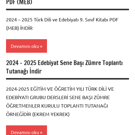
PDF (MEB)
Editörün
Seçtikleri
2024 – 2025 Türk Dili ve Edebiyatı 9. Sınıf Kitabı PDF
Türkçe
(MEB) İNDİR
Konuları
Devamını oku
2024 – 2025 Edebiyat Sene Başı Zümre Toplantı
Dosyalar
Tutanağı İndir
Editörün
Seçtikleri
2024-2025 EĞİTİM VE ÖĞRETİM YILI TÜRK DİLİ VE
EDEBİYATI GRUBU DERSLERİ SENE BAŞI ZÜMRE
ÖĞRETMENLER KURULU TOPLANTI TUTANAĞI
ÖRNEĞİDİR (EKREM YEKREK)
Devamını oku