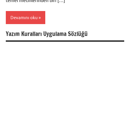
Devamını oku
Yazım Kuralları Uygulama Sözlüğü
Kitaplar