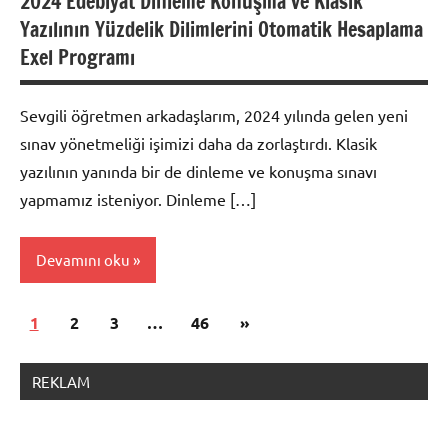
2024 Edebiyat Dinleme Konuşma ve Klasik
Yazılının Yüzdelik Dilimlerini Otomatik Hesaplama
Exel Programı
Sevgili öğretmen arkadaşlarım, 2024 yılında gelen yeni
sınav yönetmeliği işimizi daha da zorlaştırdı. Klasik
yazılının yanında bir de dinleme ve konuşma sınavı
yapmamız isteniyor. Dinleme […]
Devamını oku
Yazı
Sonraki
1
Dosyalar
2
3
…
46
»
sayfalaması
yazılar
REKLAM