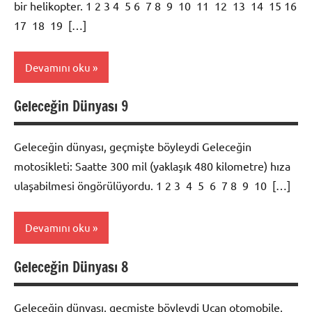
bir helikopter. 1 2 3 4 5 6 7 8 9 10 11 12 13 14 15 16
17 18 19 […]
Devamını oku
Geleceğin Dünyası 9
Foto
Galeri
Geleceğin dünyası, geçmişte böyleydi Geleceğin
motosikleti: Saatte 300 mil (yaklaşık 480 kilometre) hıza
ulaşabilmesi öngörülüyordu. 1 2 3 4 5 6 7 8 9 10 […]
Devamını oku
Geleceğin Dünyası 8
Foto
Galeri
Geleceğin dünyası, geçmişte böyleydi Uçan otomobile,