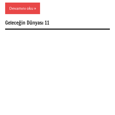
Devamını oku
Geleceğin Dünyası 11
Foto
Galeri