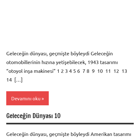
Geleceğin dünyası, geçmişte böyleydi Geleceğin
otomobillerinin hızına yetişebilecek, 1943 tasarımı
“otoyol inşa makinesi” 1 2 3 4 5 6 7 8 9 10 11 12 13
14 […]
Devamını oku
Geleceğin Dünyası 10
Foto
Galeri
Geleceğin dünyası, geçmişte böyleydi Amerikan tasarımı