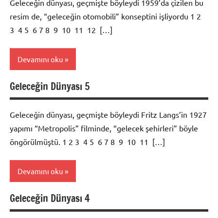
Geleceğin dünyası, geçmişte böyleydi 1959’da çizilen bu
resim de, “geleceğin otomobili” konseptini işliyordu 1 2
3 4 5 6 7 8 9 10 11 12 […]
Devamını oku
Geleceğin Dünyası 5
Foto
Galeri
Geleceğin dünyası, geçmişte böyleydi Fritz Langs’in 1927
yapımı “Metropolis” filminde, “gelecek şehirleri” böyle
öngörülmüştü. 1 2 3 4 5 6 7 8 9 10 11 […]
Devamını oku
Geleceğin Dünyası 4
Foto
Galeri