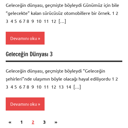
Geleceğin dünyası, geçmişte böyleydi Günümüz için bile
“gelecekte” kalan sürücüsüz otomobillere bir örnek. 1 2
3 4 5 6 7 8 9 10 11 12 […]
Devamını oku
Geleceğin Dünyası 3
Foto
Galeri
Geleceğin dünyası, geçmişte böyleydi “Geleceğin
şehirleri”nde ulaşımın böyle olacağı hayal ediliyordu 1 2
3 4 5 6 7 8 9 10 11 12 13 14 […]
Devamını oku
Yazı
Önceki
Sonraki
«
Foto
1
2
3
»