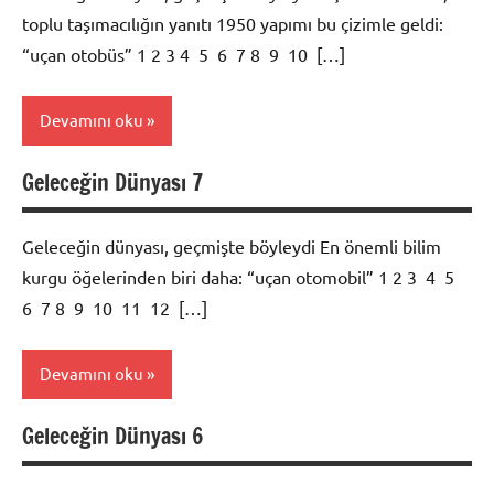
toplu taşımacılığın yanıtı 1950 yapımı bu çizimle geldi:
“uçan otobüs” 1 2 3 4 5 6 7 8 9 10 […]
Devamını oku
Geleceğin Dünyası 7
Foto
Galeri
Geleceğin dünyası, geçmişte böyleydi En önemli bilim
kurgu öğelerinden biri daha: “uçan otomobil” 1 2 3 4 5
6 7 8 9 10 11 12 […]
Devamını oku
Geleceğin Dünyası 6
Foto
Galeri