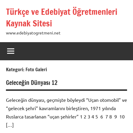
İçeriğe
Türkçe ve Edebiyat Öğretmenleri
geç
Kaynak Sitesi
www.edebiyatogretmeni.net
Kategori:
Foto Galeri
Geleceğin Dünyası 12
Geleceğin dünyası, geçmişte böyleydi “Uçan otomobil” ve
“gelecek şehri” kavramlarını birleştiren, 1971 yılında
Ruslarca tasarlanan “uçan şehirler” 1 2 3 4 5 6 7 8 9 10
[…]