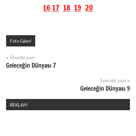
16
17
18
19
20
Foto Galeri
Yazı
Önceki yazı
Geleceğin Dünyası 7
gezinmesi
Sonraki yazı
Geleceğin Dünyası 9
REKLAM