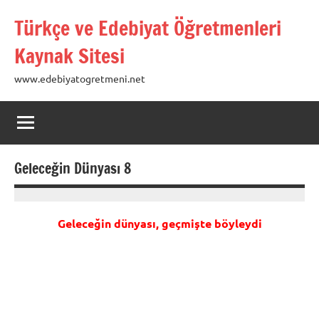
İçeriğe
Türkçe ve Edebiyat Öğretmenleri
geç
Kaynak Sitesi
www.edebiyatogretmeni.net
Geleceğin Dünyası 8
27
hulya
Ocak
Geleceğin dünyası, geçmişte böyleydi
2013