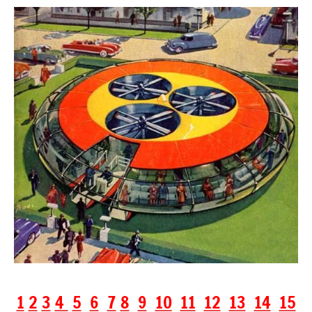
1
2
3
4
5
6
7
8
9
10
11
12
13
14
15