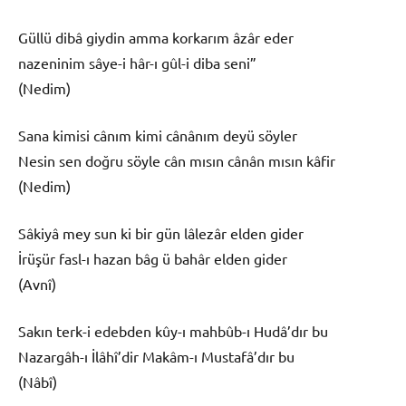
Güllü dibâ giydin amma korkarım âzâr eder
nazeninim sâye-i hâr-ı gûl-i diba seni”
(Nedim)
Sana kimisi cânım kimi cânânım deyü söyler
Nesin sen doğru söyle cân mısın cânân mısın kâfir
(Nedim)
Sâkiyâ mey sun ki bir gün lâlezâr elden gider
İrüşür fasl-ı hazan bâg ü bahâr elden gider
(Avnî)
Sakın terk-i edebden kûy-ı mahbûb-ı Hudâ’dır bu
Nazargâh-ı İlâhî’dir Makâm-ı Mustafâ’dır bu
(Nâbî)