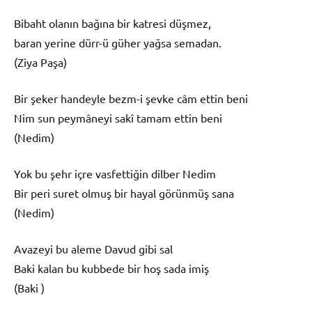
Bibaht olanın bağına bir katresi düşmez,
baran yerine dürr-ü güher yağsa semadan.
(Ziya Paşa)
Bir şeker handeyle bezm-i şevke câm ettin beni
Nim sun peymâneyi sakî tamam ettin beni
(Nedim)
Yok bu şehr içre vasfettiğin dilber Nedim
Bir peri suret olmuş bir hayal görünmüş sana
(Nedim)
Avazeyi bu aleme Davud gibi sal
Baki kalan bu kubbede bir hoş sada imiş
(Baki )