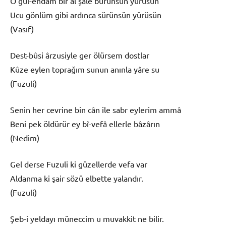
O gül-endam bir al şale bürünsün yürüsün
Ucu gönlüm gibi ardınca sürünsün yürüsün
(Vasıf)
Dest-bûsi ârzusiyle ger ölürsem dostlar
Kûze eylen toprağım sunun anınla yâre su
(Fuzuli)
Senin her cevrine bin cân ile sabr eylerim ammâ
Beni pek öldürür ey bî-vefâ ellerle bâzârın
(Nedim)
Gel derse Fuzuli ki güzellerde vefa var
Aldanma ki şair sözü elbette yalandır.
(Fuzuli)
Şeb-i yeldayı müneccim u muvakkit ne bilir.