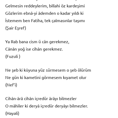
Gelmesin reddeylerim, billahi öz kardeşimi
Gözlerim ebnâ-yi âdemden o kadar yıldı ki
İstemem ben Fatiha, tek çalmasınlar taşımı
(Şair Eşref)
Ya Rab bana cism ü cân gerekmez,
Cânân yoğ ise cihân gerekmez.
(Fuzuli )
Ne şeb ki kûyuna yüz sürmesem o şeb ölürüm
Ne gün ki kametini görmesem kıyamet olur
(Nef’i)
Cihân-ârâ cihân içredür ârâyı bilmezler
O mâhiler ki deryâ içredür deryâyı bilmezler.
(Hayali)