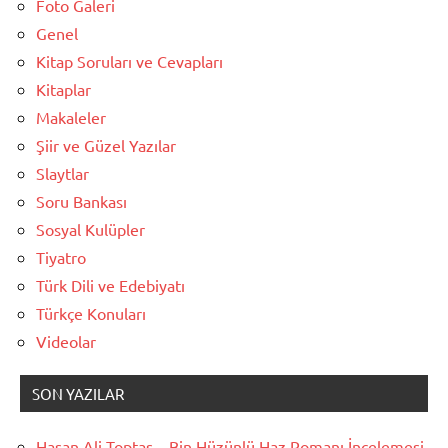
Foto Galeri
Genel
Kitap Soruları ve Cevapları
Kitaplar
Makaleler
Şiir ve Güzel Yazılar
Slaytlar
Soru Bankası
Sosyal Kulüpler
Tiyatro
Türk Dili ve Edebiyatı
Türkçe Konuları
Videolar
SON YAZILAR
Hasan Ali Toptaş – Bin Hüzünlü Haz Romanı İncelemesi