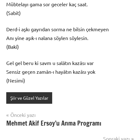
Mübtelayı gama sor geceler kaç saat.
(Sabit)
Derd-i aşkı gayrıdan sorma ne bilsin çekmeyen
Anı yine aşık-ı nalana söylen söylesin.
(Bakî)
Gel gel beru ki savm u salâtın kazâsı var
Sensiz geçen zamân-ı hayâtın kazâsı yok
(Nesimi)
Şiir ve Güzel Yazılar
Yazı
Önceki yazı
Mehmet Akif Ersoy’u Anma Programı
gezinmesi
Sonraki yazı