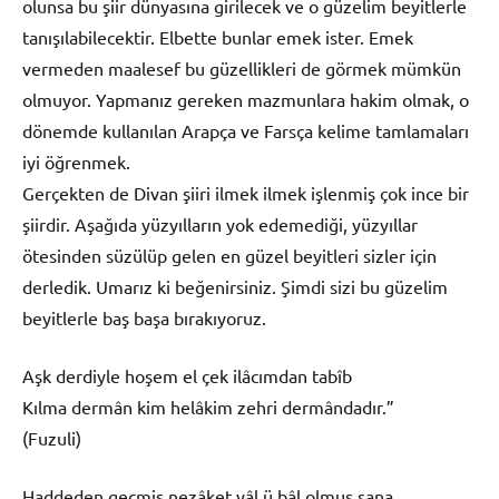
olunsa bu şiir dünyasına girilecek ve o güzelim beyitlerle
tanışılabilecektir. Elbette bunlar emek ister. Emek
vermeden maalesef bu güzellikleri de görmek mümkün
olmuyor. Yapmanız gereken mazmunlara hakim olmak, o
dönemde kullanılan Arapça ve Farsça kelime tamlamaları
iyi öğrenmek.
Gerçekten de Divan şiiri ilmek ilmek işlenmiş çok ince bir
şiirdir. Aşağıda yüzyılların yok edemediği, yüzyıllar
ötesinden süzülüp gelen en güzel beyitleri sizler için
derledik. Umarız ki beğenirsiniz. Şimdi sizi bu güzelim
beyitlerle baş başa bırakıyoruz.
Aşk derdiyle hoşem el çek ilâcımdan tabîb
Kılma dermân kim helâkim zehri dermândadır.”
(Fuzuli)
Haddeden geçmiş nezâket yâl ü bâl olmuş sana