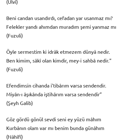
(Ulvî)
Beni candan usandırdı, cefadan yar usanmaz mı?
Felekler yandı ahımdan muradım şemi yanmaz mı
(Fuzuli)
Öyle sermestim ki idrâk etmezem dünyâ nedir.
Ben kimim, sâkî olan kimdir, mey-i sahbâ nedir.”
(Fuzuli)
Efendimsin cihanda i’tibârım varsa sendendir.
Miyân-ı âşıkânda iştihârım varsa sendendir”
(Şeyh Galib)
Göz gördü gönül sevdi seni ey yüzü mâhım
Kurbânın olam var mı benim bunda günâhım
(Nâhîfî)