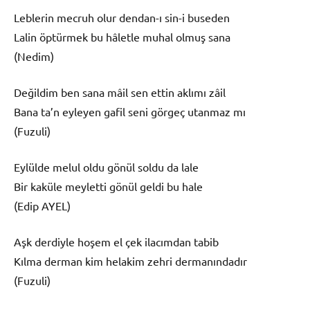
Leblerin mecruh olur dendan-ı sin-i buseden
Lalin öptürmek bu hâletle muhal olmuş sana
(Nedim)
Değildim ben sana mâil sen ettin aklımı zâil
Bana ta’n eyleyen gafil seni görgeç utanmaz mı
(Fuzuli)
Eylülde melul oldu gönül soldu da lale
Bir kaküle meyletti gönül geldi bu hale
(Edip AYEL)
Aşk derdiyle hoşem el çek ilacımdan tabib
Kılma derman kim helakim zehri dermanındadır
(Fuzuli)