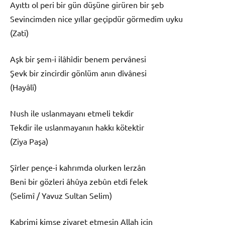
Ayıttı ol peri bir gün düşüne girüren bir şeb
Sevincimden nice yıllar geçipdür görmedim uyku
(Zati)
Aşk bir şem-i ilâhîdir benem pervânesi
Şevk bir zincirdir gönlüm anın dîvânesi
(Hayâlî)
Nush ile uslanmayanı etmeli tekdir
Tekdir ile uslanmayanın hakkı kötektir
(Ziya Paşa)
Şîrler pençe-i kahrımda olurken lerzân
Beni bir gözleri âhûya zebûn etdi felek
(Selimî / Yavuz Sultan Selim)
Kabrimi kimse ziyaret etmesin Allah için