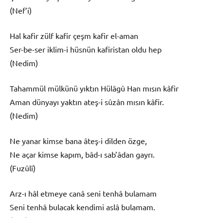
(Nef’i)
Hal kafir zülf kafir çeşm kafir el-aman
Ser-be-ser iklim-i hüsnün kafiristan oldu hep
(Nedim)
Tahammül mülkünü yıktın Hülâgû Han mısın kâfir
Aman dünyayı yaktın ateş-i sûzân mısın kâfir.
(Nedim)
Ne yanar kimse bana âteş-i dilden özge,
Ne açar kimse kapım, bâd-ı sab’âdan gayrı.
(Fuzûlî)
Arz-ı hâl etmeye canâ seni tenhâ bulamam
Seni tenhâ bulacak kendimi aslâ bulamam.