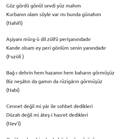
Göz gördü gönül sevdi yüz mahım
Kurbanın olam söyle var mı bunda günahım
(Nahifi)
Aşiyanı mürg-ü dil zülfü perişanındadır
Kande olsam ey peri gönlüm senin yanındadır
(Fuzûlî )
Bağ-ı dehrin hem hazanın hem baharın görmüşüz
Biz neşâtın da gamın da rüzigârın görmüşüz
(Nabi)
Cennet değil mi yâr ile sohbet dedikleri
Dûzah değil mi âteş-i hasret dedikleri
(Nev’î)