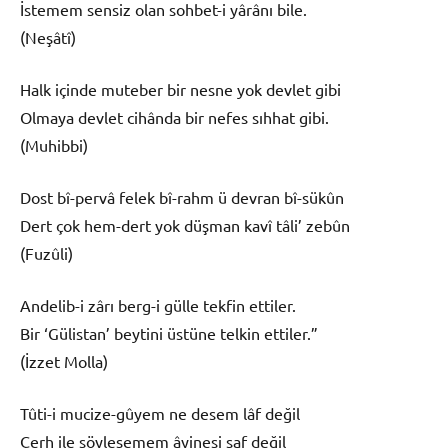
İstemem sensiz olan sohbet-i yârânı bile.
(Neşâtî)
Halk içinde muteber bir nesne yok devlet gibi
Olmaya devlet cihânda bir nefes sıhhat gibi.
(Muhibbi)
Dost bî-pervâ felek bî-rahm ü devran bî-sükûn
Dert çok hem-dert yok düşman kavî tâli’ zebûn
(Fuzûli)
Andelib-i zârı berg-i gülle tekfin ettiler.
Bir ‘Gülistan’ beytini üstüne telkin ettiler.”
(İzzet Molla)
Tûti-i mucize-gûyem ne desem lâf değil
Çerh ile söyleşemem âyinesi saf değil