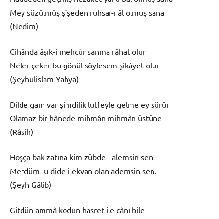
Mey süzülmüş şîşeden ruhsar-ı âl olmuş sana
(Nedim)
Cihânda âşık-i mehcûr sanma râhat olur
Neler çeker bu gönül söylesem şikâyet olur
(Şeyhulislam Yahya)
Dilde gam var şimdilik lutfeyle gelme ey sürûr
Olamaz bir hânede mihmân mihmân üstüne
(Râsih)
Hoşça bak zatına kim zübde-i alemsin sen
Merdüm- u dide-i ekvan olan ademsin sen.
(Şeyh Gâlib)
Gitdün ammâ kodun hasret ile cânı bile