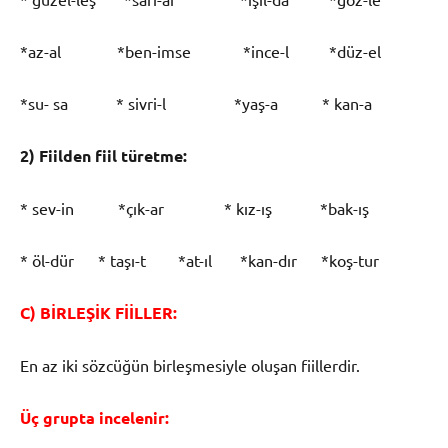
*az-al *ben-imse *ince-l *düz-el
*su- sa * sivri-l *yaş-a * kan-a
2) Fiilden fiil türetme:
* sev-in *çık-ar * kız-ış *bak-ış
* öl-dür * taşı-t *at-ıl *kan-dır *koş-tur
C) BİRLEŞİK FİİLLER:
En az iki sözcüğün birleşmesiyle oluşan fiillerdir.
Üç grupta incelenir: