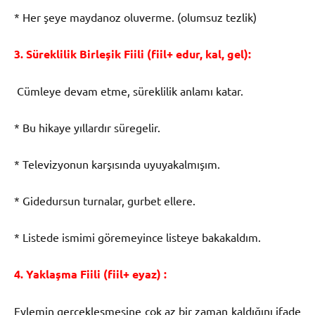
* Her şeye maydanoz oluverme. (olumsuz tezlik)
3. Süreklilik Birleşik Fiili (fiil+ edur, kal, gel):
Cümleye devam etme, süreklilik anlamı katar.
* Bu hikaye yıllardır süregelir.
* Televizyonun karşısında uyuyakalmışım.
* Gidedursun turnalar, gurbet ellere.
* Listede ismimi göremeyince listeye bakakaldım.
4. Yaklaşma Fiili (fiil+ eyaz) :
Eylemin gerçekleşmesine çok az bir zaman kaldığını ifade