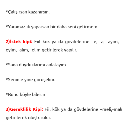
*Çalışırsan kazanırsın.
*Yaramazlık yaparsan bir daha seni getirmem.
2)İstek kipi:
Fiil kök ya da gövdelerine –e, -a, -ayım, -
eyim, -alım, -elim getirilerek yapılır.
*Sana duyduklarımı anlatayım
*Seninle yine görüşelim.
*Bunu böyle bilesin
3)Gereklilik Kipi:
Fiil kök ya da gövdelerine –meli,-malı
getirilerek oluşturulur.