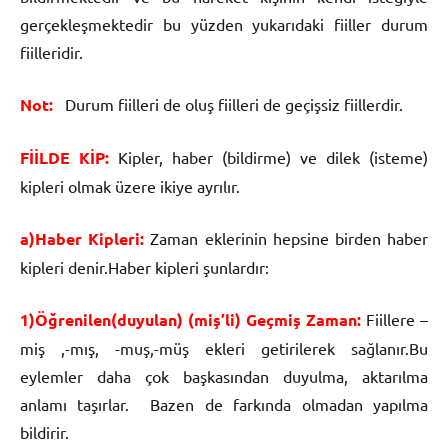
gerçekleşmektedir bu yüzden yukarıdaki fiiller durum
fiilleridir.
Not:
Durum fiilleri de oluş fiilleri de geçişsiz fiillerdir.
FİİLDE KİP:
Kipler, haber (bildirme) ve dilek (isteme)
kipleri olmak üzere ikiye ayrılır.
a)Haber Kipleri:
Zaman eklerinin hepsine birden haber
kipleri denir.Haber kipleri şunlardır:
1)Öğrenilen(duyulan) (miş’li) Geçmiş Zaman:
Fiillere –
miş ,-mış, -muş,-müş ekleri getirilerek sağlanır.Bu
eylemler daha çok başkasından duyulma, aktarılma
anlamı taşırlar. Bazen de farkında olmadan yapılma
bildirir.