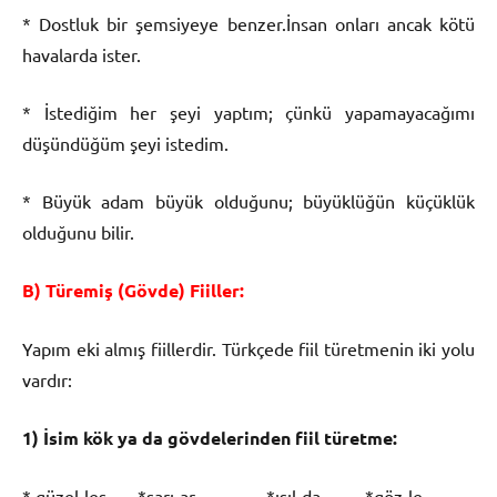
* Dostluk bir şemsiyeye benzer.İnsan onları ancak kötü
havalarda ister.
* İstediğim her şeyi yaptım; çünkü yapamayacağımı
düşündüğüm şeyi istedim.
* Büyük adam büyük olduğunu; büyüklüğün küçüklük
olduğunu bilir.
B) Türemiş (Gövde) Fiiller:
Yapım eki almış fiillerdir. Türkçede fiil türetmenin iki yolu
vardır:
1) İsim kök ya da gövdelerinden fiil türetme:
* güzel-leş *sarı-ar *ışıl-da *göz-le