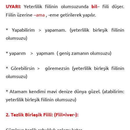
UYARI:
Yeterlilik fiilinin olumsuzunda
bil
– fiili düşer.
Fiilin üzerine
–ama
, -eme getirilerek yapılır.
* Yapabilirim > yapamam. (yeterlilik birleşik fiilinin
olumsuzu)
* yaparım > yapmam ( geniş zamanın olumsuzu)
* Görebilirsin > göremezsin (yeterlilik birleşik fiilinin
olumsuzu)
* Atamam kendimi mavi denize dünya güzel. (atabilirim:
yeterlilik birleşik fiilinin olumsuzu)
2. Tezlik Birleşik Fiili: (Fiil+iver-):
Cümleye tezlik çabukluk anlamı katar.