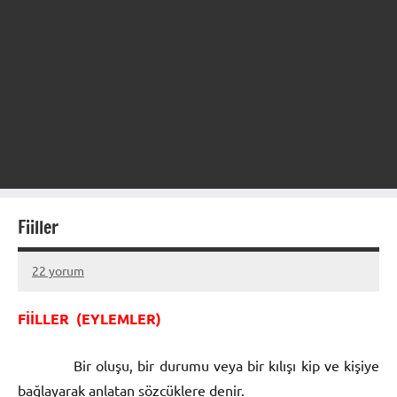
Fiiller
22 yorum
22
admin
Aralık
FİİLLER (EYLEMLER)
2012
Bir oluşu, bir durumu veya bir kılışı kip ve kişiye
bağlayarak anlatan sözcüklere denir.