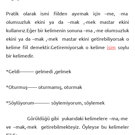
Pratik olarak ismi fiilden ayırmak için –me, -ma
olumsuzluk ekini ya da –mak ,-mek mastar ekini
kullanırız.Eğer bir kelimenin sonuna –ma ,-me olumsuzluk
ekini ya da –mak ,-mek mastar ekini getirebiliyorsak o
kelime fiil demektir.Getiremiyorsak o kelime
isim
soylu
bir kelimedir.
*Geldi——— gelmedi ,gelmek
*Oturmuş—— oturmamış, oturmak
*Söylüyorum———- söylemiyorum, söylemek
Görüldüğü gibi yukarıdaki kelimelere –ma,-me
ve –mak,-mek getirebilmekteyiz. Öyleyse bu kelimeler
fiildir.