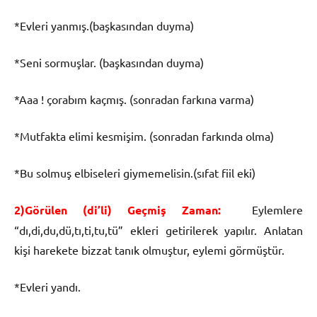
*Evleri yanmış.(başkasından duyma)
*Seni sormuşlar. (başkasından duyma)
*Aaa ! çorabım kaçmış. (sonradan farkına varma)
*Mutfakta elimi kesmişim. (sonradan farkında olma)
*Bu solmuş elbiseleri giymemelisin.(sıfat fiil eki)
2)Görülen (di’li) Geçmiş Zaman:
Eylemlere
“dı,di,du,dü,tı,ti,tu,tü” ekleri getirilerek yapılır. Anlatan
kişi harekete bizzat tanık olmuştur, eylemi görmüştür.
*Evleri yandı.