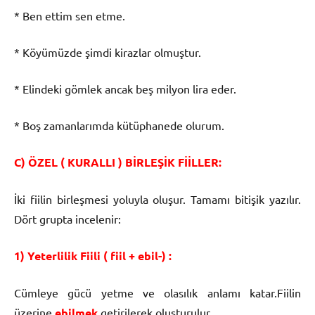
* Ben ettim sen etme.
* Köyümüzde şimdi kirazlar olmuştur.
* Elindeki gömlek ancak beş milyon lira eder.
* Boş zamanlarımda kütüphanede olurum.
C) ÖZEL ( KURALLI ) BİRLEŞİK FİİLLER:
İki fiilin birleşmesi yoluyla oluşur. Tamamı bitişik yazılır.
Dört grupta incelenir:
1) Yeterlilik Fiili ( fiil + ebil-) :
Cümleye gücü yetme ve olasılık anlamı katar.Fiilin
üzerine
ebilmek
getirilerek oluşturulur.