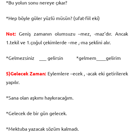
*Bu yolun sonu nereye çıkar?
*Hep böyle güler yüzlü müsün? (sıfat-fiil eki)
Not:
Geniş zamanın olumsuzu –mez, -maz’dır. Ancak
1.tekil ve 1.çoğul çekimlerde –me ,-ma şeklini alır.
*Gelmezsiniz ___ gelirsin *gelmem____gelirim
5)Gelecek Zaman:
Eylemlere –ecek , -acak eki getirilerek
yapılır.
*Sana olan aşkımı haykıracağım.
*Gelecek de bir gün gelecek.
*Mektuba yazacak sözüm kalmadı.