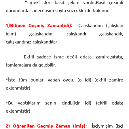
“-imek” dört basit çekimi vardır.Basit çekimli
durumlarda sadece isim soylu sözcüklerde bulunur.
1)Bilinen Geçmiş Zaman(idi):
Çalışkandım (çalışkan
idim) ,çalışkandın ,çalışkandı ,çalışkandık,
çalışkandınız,çalışkandılar
Ekfiil sadece isme değil edata ,zamire,sıfata,
tamlamalara da gelebilir.
*İşte tüm bunları yapan oydu. (o idi) (ekfiil zamire
eklenmiştir)
*Bu yaptıklarım senin içindi.(için idi) (ekfiil edata
eklenmiştir)
2) Öğrenilen Geçmiş Zaman (imiş):
İşçiymişim (işçi