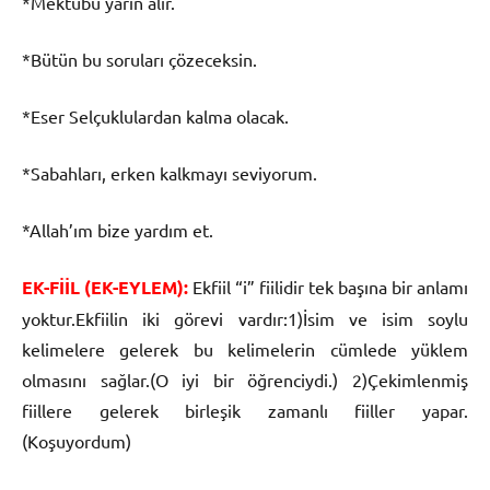
*Mektubu yarın alır.
*Bütün bu soruları çözeceksin.
*Eser Selçuklulardan kalma olacak.
*Sabahları, erken kalkmayı seviyorum.
*Allah’ım bize yardım et.
EK-FİİL (EK-EYLEM):
Ekfiil “i” fiilidir tek başına bir anlamı
yoktur.Ekfiilin iki görevi vardır:1)İsim ve isim soylu
kelimelere gelerek bu kelimelerin cümlede yüklem
olmasını sağlar.(O iyi bir öğrenciydi.) 2)Çekimlenmiş
fiillere gelerek birleşik zamanlı fiiller yapar.
(Koşuyordum)