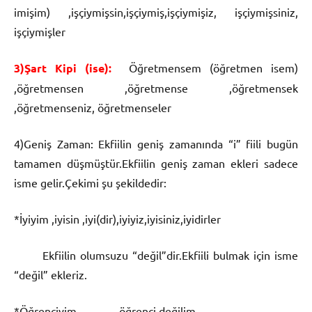
imişim) ,işçiymişsin,işçiymiş,işçiymişiz, işçiymişsiniz,
işçiymişler
3)Şart Kipi (ise):
Öğretmensem (öğretmen isem)
,öğretmensen ,öğretmense ,öğretmensek
,öğretmenseniz, öğretmenseler
4)Geniş Zaman: Ekfiilin geniş zamanında “i” fiili bugün
tamamen düşmüştür.Ekfiilin geniş zaman ekleri sadece
isme gelir.Çekimi şu şekildedir:
*İyiyim ,iyisin ,iyi(dir),iyiyiz,iyisiniz,iyidirler
Ekfiilin olumsuzu “değil”dir.Ekfiili bulmak için isme
“değil” ekleriz.
*Öğrenciyim ———- öğrenci değilim.