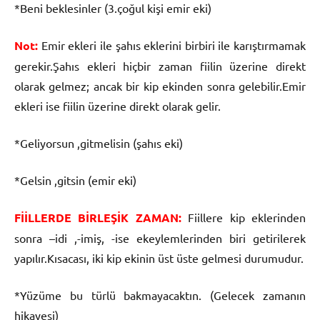
*Beni beklesinler (3.çoğul kişi emir eki)
Not:
Emir ekleri ile şahıs eklerini birbiri ile karıştırmamak
gerekir.Şahıs ekleri hiçbir zaman fiilin üzerine direkt
olarak gelmez; ancak bir kip ekinden sonra gelebilir.Emir
ekleri ise fiilin üzerine direkt olarak gelir.
*Geliyorsun ,gitmelisin (şahıs eki)
*Gelsin ,gitsin (emir eki)
FİİLLERDE BİRLEŞİK ZAMAN:
Fiillere kip eklerinden
sonra –idi ,-imiş, -ise ekeylemlerinden biri getirilerek
yapılır.Kısacası, iki kip ekinin üst üste gelmesi durumudur.
*Yüzüme bu türlü bakmayacaktın. (Gelecek zamanın
hikayesi)