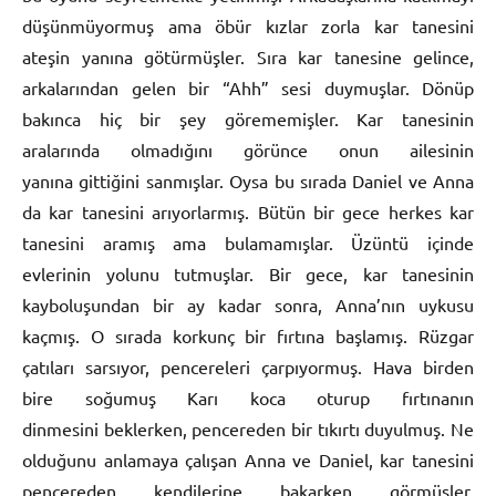
düşünmüyormuş ama öbür kızlar zorla kar tanesini
ateşin yanına götürmüşler. Sıra kar tanesine gelince,
arkalarından gelen bir “Ahh” sesi duymuşlar. Dönüp
bakınca hiç bir şey görememişler. Kar tanesinin
aralarında olmadığını görünce onun ailesinin
yanına gittiğini sanmışlar. Oysa bu sırada Daniel ve Anna
da kar tanesini arıyorlarmış. Bütün bir gece herkes kar
tanesini aramış ama bulamamışlar. Üzüntü içinde
evlerinin yolunu tutmuşlar. Bir gece, kar tanesinin
kayboluşundan bir ay kadar sonra, Anna’nın uykusu
kaçmış. O sırada korkunç bir fırtına başlamış. Rüzgar
çatıları sarsıyor, pencereleri çarpıyormuş. Hava birden
bire soğumuş Karı koca oturup fırtınanın
dinmesini beklerken, pencereden bir tıkırtı duyulmuş. Ne
olduğunu anlamaya çalışan Anna ve Daniel, kar tanesini
pencereden kendilerine bakarken görmüşler.