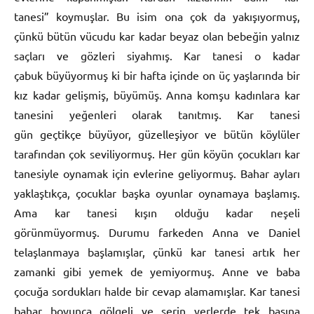
tanesi” koymuşlar. Bu isim ona çok da yakışıyormuş,
çünkü bütün vücudu kar kadar beyaz olan bebeğin yalnız
saçları ve gözleri siyahmış. Kar tanesi o kadar
çabuk büyüyormuş ki bir hafta içinde on üç yaşlarında bir
kız kadar gelişmiş, büyümüş. Anna komşu kadınlara kar
tanesini yeğenleri olarak tanıtmış. Kar tanesi
gün geçtikçe büyüyor, güzelleşiyor ve bütün köylüler
tarafından çok seviliyormuş. Her gün köyün çocukları kar
tanesiyle oynamak için evlerine geliyormuş. Bahar ayları
yaklaştıkça, çocuklar başka oyunlar oynamaya başlamış.
Ama kar tanesi kışın olduğu kadar neşeli
görünmüyormuş. Durumu farkeden Anna ve Daniel
telaşlanmaya başlamışlar, çünkü kar tanesi artık her
zamanki gibi yemek de yemiyormuş. Anne ve baba
çocuğa sordukları halde bir cevap alamamışlar. Kar tanesi
bahar boyunca gölgeli ve serin yerlerde tek başına