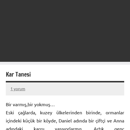
Kar Tanesi
1 yorum
15
figen
Ocak
Bir varmış,bir yokmuş…
2013
Eski çağlarda, kuzey ülkelerinden birinde, ormanlar
içindeki küçük bir köyde, Daniel adında bir çiftçi ve Anna
adındaki karısı yaşıyorlarmış. Artık genç