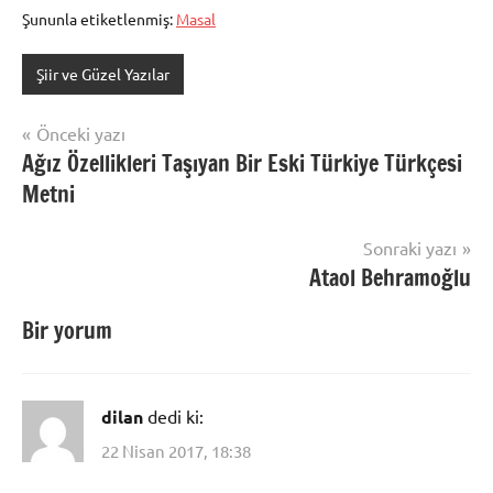
Şununla etiketlenmiş:
Masal
Şiir ve Güzel Yazılar
Yazı
Önceki yazı
Ağız Özellikleri Taşıyan Bir Eski Türkiye Türkçesi
gezinmesi
Metni
Sonraki yazı
Ataol Behramoğlu
Bir yorum
dilan
dedi ki:
22 Nisan 2017, 18:38