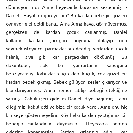
dönmüyor mu? Anna heyecanla kocasına seslenmiş: -
Daniel.. Hayal mi görüyorum? Bu kardan bebeğin gözleri
oynuyor gibi geldi bana.. Ama Anna hayal görmüyormuş,
gerçekten de kardan çocuk canlanmış. Daniel
kollarını kardan çocuğun boynuna dolayıp onu
sevmek isteyince, parmaklarının değdiği yerlerden, inceli
kalınlı, sıva gibi kar parçacıkları dökülmüş. Bu
döküntüler, tıpkı bir yumurtanın kabuğuna
benziyormuş. Kabukların için den küçük, çok güzel bir
kardan bebek çıkmış. Bebek gülüyor, sesler çıkarıyor ve
kıpırdanıyormuş. Anna hemen atılıp bebeği etekliğine
sarmış: -Çabuk içeri gidelim Daniel, diye bağırmış. Tanrı
dileğimizi kabul etti ve bize bir çocuk verdi. Ama onu hiç
kimseye göstermeyelim. Köy halkı kardan yaptığımız bir
bebeğin canlandığını duymasın… Heyecanla hemen
evlerine kapanmışlar. Kardan kızlarının adını “kar