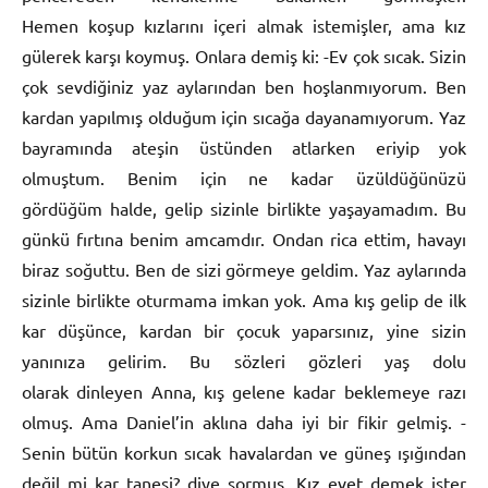
Hemen koşup kızlarını içeri almak istemişler, ama kız
gülerek karşı koymuş. Onlara demiş ki: -Ev çok sıcak. Sizin
çok sevdiğiniz yaz aylarından ben hoşlanmıyorum. Ben
kardan yapılmış olduğum için sıcağa dayanamıyorum. Yaz
bayramında ateşin üstünden atlarken eriyip yok
olmuştum. Benim için ne kadar üzüldüğünüzü
gördüğüm halde, gelip sizinle birlikte yaşayamadım. Bu
günkü fırtına benim amcamdır. Ondan rica ettim, havayı
biraz soğuttu. Ben de sizi görmeye geldim. Yaz aylarında
sizinle birlikte oturmama imkan yok. Ama kış gelip de ilk
kar düşünce, kardan bir çocuk yaparsınız, yine sizin
yanınıza gelirim. Bu sözleri gözleri yaş dolu
olarak dinleyen Anna, kış gelene kadar beklemeye razı
olmuş. Ama Daniel’in aklına daha iyi bir fikir gelmiş. -
Senin bütün korkun sıcak havalardan ve güneş ışığından
değil mi kar tanesi? diye sormuş. Kız evet demek ister