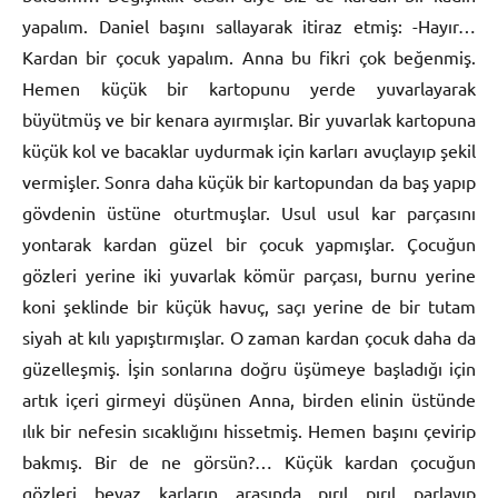
yapalım. Daniel başını sallayarak itiraz etmiş: -Hayır…
Kardan bir çocuk yapalım. Anna bu fikri çok beğenmiş.
Hemen küçük bir kartopunu yerde yuvarlayarak
büyütmüş ve bir kenara ayırmışlar. Bir yuvarlak kartopuna
küçük kol ve bacaklar uydurmak için karları avuçlayıp şekil
vermişler. Sonra daha küçük bir kartopundan da baş yapıp
gövdenin üstüne oturtmuşlar. Usul usul kar parçasını
yontarak kardan güzel bir çocuk yapmışlar. Çocuğun
gözleri yerine iki yuvarlak kömür parçası, burnu yerine
koni şeklinde bir küçük havuç, saçı yerine de bir tutam
siyah at kılı yapıştırmışlar. O zaman kardan çocuk daha da
güzelleşmiş. İşin sonlarına doğru üşümeye başladığı için
artık içeri girmeyi düşünen Anna, birden elinin üstünde
ılık bir nefesin sıcaklığını hissetmiş. Hemen başını çevirip
bakmış. Bir de ne görsün?… Küçük kardan çocuğun
gözleri beyaz karların arasında pırıl pırıl parlayıp