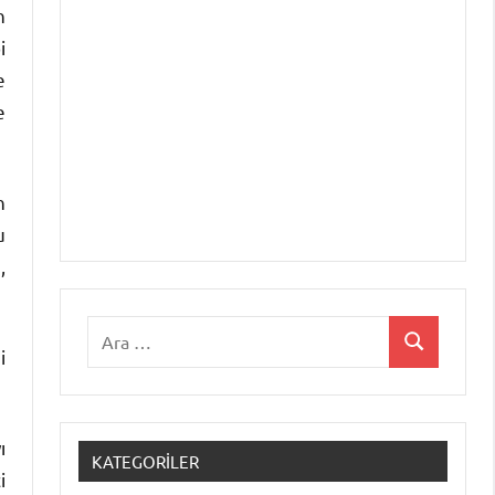
n
i
e
e
n
u
,
Ara:
Ara
i
ı
KATEGORILER
i