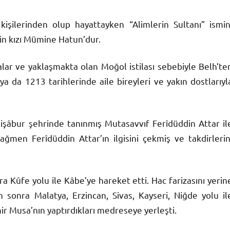
kişilerinden olup hayattayken “Alimlerin Sultanı” ismin
in kızı Mümine Hatun’dur.
alar ve yaklaşmakta olan Moğol istilası sebebiyle Belh’te
a da 1213 tarihlerinde aile bireyleri ve yakın dostlarıyl
Nişâbur şehrinde tanınmış Mutasavvıf Ferîdüddin Attar il
ğmen Ferîdüddin Attar’ın ilgisini çekmiş ve takdirlerin
 Kûfe yolu ile Kâbe’ye hareket etti. Hac farizasını yerin
sonra Malatya, Erzincan, Sivas, Kayseri, Niğde yolu il
r Musa’nın yaptırdıkları medreseye yerleşti.