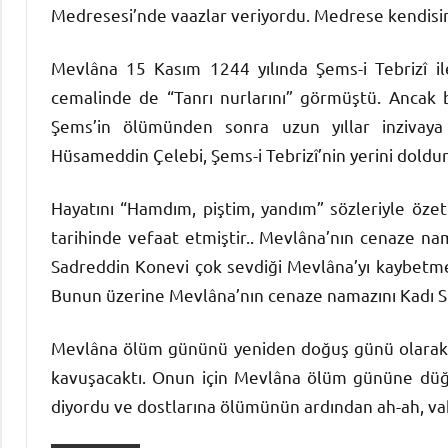
Medresesi’nde vaazlar veriyordu. Medrese kendisin
Mevlâna 15 Kasım 1244 yılında Şems-i Tebrizî ile
cemalinde de “Tanrı nurlarını” görmüştü. Ancak 
Şems’in ölümünden sonra uzun yıllar inzivaya 
Hüsameddin Çelebi, Şems-i Tebrizî’nin yerini doldur
Hayatını “Hamdım, piştim, yandım” sözleriyle öze
tarihinde vefaat etmiştir.. Mevlâna’nın cenaze nam
Sadreddin Konevi çok sevdiği Mevlâna’yı kaybet
Bunun üzerine Mevlâna’nın cenaze namazını Kadı Sir
Mevlâna ölüm gününü yeniden doğuş günü olarak k
kavuşacaktı. Onun için Mevlâna ölüm gününe düğ
diyordu ve dostlarına ölümünün ardından ah-ah, va