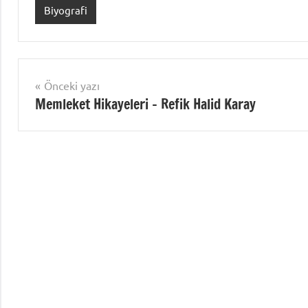
Biyografi
Yazı
Önceki yazı
Memleket Hikayeleri – Refik Halid Karay
gezinmesi