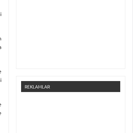
i
n
a
e
i
REKLAMLAR
e
e