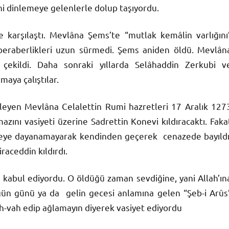
i dinlemeye gelenlerle dolup taşıyordu.
 karşılaştı. Mevlâna Şems’te “mutlak kemâlin varlığını
beraberlikleri uzun sürmedi. Şems aniden öldü. Mevlân
çekildi. Daha sonraki yıllarda Selâhaddin Zerkubi v
maya çalıştılar.
tleyen Mevlâna Celalettin Rumi hazretleri 17 Aralık 127
azını vasiyeti üzerine Sadrettin Konevi kıldıracaktı. Faka
meye dayanamayarak kendinden geçerek cenazede bayıldı
aceddin kıldırdı.
abul ediyordu. O öldüğü zaman sevdiğine, yani Allah’ın
ün günü ya da gelin gecesi anlamına gelen “Şeb-i Arûs
h-vah edip ağlamayın diyerek vasiyet ediyordu