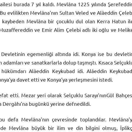
ilesi burada 7 yıl kaldı. Mevlâna 1225 yılında Şerefeddi
 Bu evlilikten Mevlâna’nın Sultan Veled ve Alâeddin Çeleb
 u kaybeden Mevlâna bir çocuklu dul olan Kerra Hatun il
de Muzaffereddin ve Emir Alim Çelebi adlı iki oğlu ve Melik
Devletinin egemenliği altında idi. Konya ise bu devleti
lim adamları ve sanatkarlarla dolup taşmıştı. Kısaca Selçukl
n hükümdarı Alâeddin Keykubad idi. Alâeddin Keykubad
ya’ya davet etti ve Konya’ya yerleşmesini istedi.
at etti. Mezar yeri olarak Selçuklu Sarayı’nın
Gül
Bahçes
a Dergâhı’na bugünkü yerine defnedildi.
bu defa Mevlâna’nın çevresinde toplandılar. Mevlâna’y
de Mevlâna büyük bir ilim ve din bilgini olmuş, İplikç