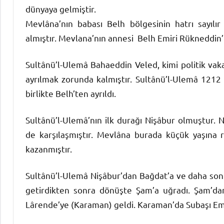
dünyaya gelmiştir.
Mevlâna’nın babası Belh bölgesinin hatrı sayılır 
almıştır. Mevlana’nın annesi Belh Emiri Rükneddin’
Sultânü’l-Ulemâ Bahaeddin Veled, kimi politik vak
ayrılmak zorunda kalmıştır. Sultânü’l-Ulemâ 1212 y
birlikte Belh’ten ayrıldı.
Sultânü’l-Ulemâ’nın ilk durağı Nişâbur olmuştur. 
de karşılaşmıştır. Mevlâna burada küçük yaşına ra
kazanmıştır.
Sultânü’l-Ulemâ Nişâbur’dan Bağdat’a ve daha sonra
getirdikten sonra dönüşte Şam’a uğradı. Şam’dan 
Lârende’ye (Karaman) geldi. Karaman’da Subaşı Emi