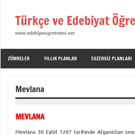
İçeriğe
geç
Türkçe ve Edebiyat Öğre
www.edebiyatogretmeni.net
ZÜMRELER
YILLIK PLANLAR
EGZERSIZ PLANLARI
Mevlana
10
hulya
Şubat
MEVLANA
2013
Mevlâna 30 Eylül 1207 tarihinde Afganistan sınır