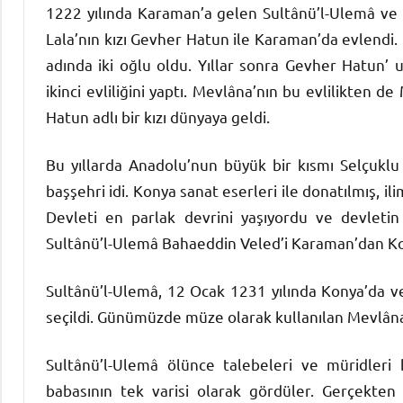
1222 yılında Karaman’a gelen Sultânü’l-Ulemâ ve a
Lala’nın kızı Gevher Hatun ile Karaman’da evlendi.
adında iki oğlu oldu. Yıllar sonra Gevher Hatun’
ikinci evliliğini yaptı. Mevlâna’nın bu evlilikten 
Hatun adlı bir kızı dünyaya geldi.
Bu yıllarda Anadolu’nun büyük bir kısmı Selçuklu 
başşehri idi. Konya sanat eserleri ile donatılmış, i
Devleti en parlak devrini yaşıyordu ve devleti
Sultânü’l-Ulemâ Bahaeddin Veled’i Karaman’dan Kon
Sultânü’l-Ulemâ, 12 Ocak 1231 yılında Konya’da vef
seçildi. Günümüzde müze olarak kullanılan Mevlân
Sultânü’l-Ulemâ ölünce talebeleri ve müridleri 
babasının tek varisi olarak gördüler. Gerçekten 