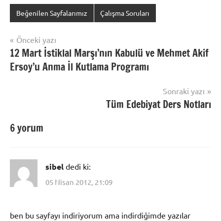
Beğenilen Sayfalarımız
Çalışma Soruları
Yazı
Önceki yazı
12 Mart İstiklal Marşı’nın Kabulü ve Mehmet Akif
gezinmesi
Ersoy’u Anma İl Kutlama Programı
Sonraki yazı
Tüm Edebiyat Ders Notları
6 yorum
sibel
dedi ki:
05 Nisan 2012, 21:09
ben bu sayfayı indiriyorum ama indirdiğimde yazılar