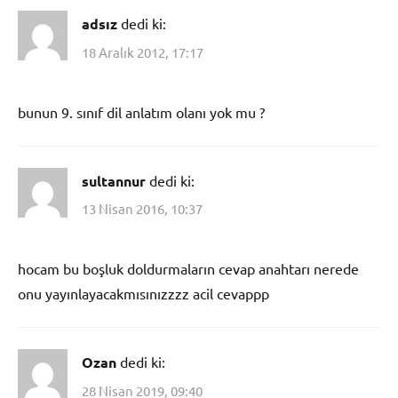
adsız
dedi ki:
18 Aralık 2012, 17:17
bunun 9. sınıf dil anlatım olanı yok mu ?
sultannur
dedi ki:
13 Nisan 2016, 10:37
hocam bu boşluk doldurmaların cevap anahtarı nerede
onu yayınlayacakmısınızzzz acil cevappp
Ozan
dedi ki:
28 Nisan 2019, 09:40