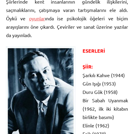
Şiirlerinde kent insanlarının gündelik ilişkilerini,
saçmalıklarını, çatışmaya varan tartışmalarını ele aldı.
Öykü ve
oyunlar
ında ise psikolojik öğeleri ve biçim
arayışlarını öne çıkardı. Çeviriler ve sanat üzerine yazılar
da yayınladı.
ESERLERİ
ŞİİR:
Şarkılı Kahve (1944)
Gün Işığı (1953)
Duru Gök (1958)
Bir Sabah Uyanmak
(1962, ilk iki kitabın
birlikte basımı)
Elinle (1962)
Eşik (1970)