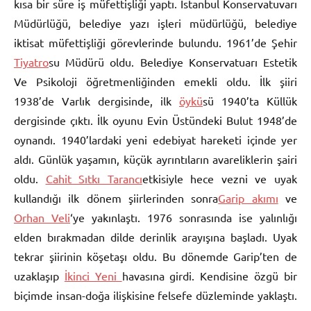
kısa bir süre iş müfettişliği yaptı. İstanbul Konservatuvarı
Müdürlüğü, belediye yazı işleri müdürlüğü, belediye
iktisat müfettişliği görevlerinde bulundu. 1961’de Şehir
Tiyatro
su Müdürü oldu. Belediye Konservatuarı Estetik
Ve Psikoloji öğretmenliğinden emekli oldu. İlk şiiri
1938’de Varlık dergisinde, ilk
öykü
sü 1940’ta Küllük
dergisinde çıktı. İlk oyunu Evin Üstündeki Bulut 1948’de
oynandı. 1940’lardaki yeni edebiyat hareketi içinde yer
aldı. Günlük yaşamın, küçük ayrıntıların avareliklerin şairi
oldu.
Cahit Sıtkı Tarancı
etkisiyle hece vezni ve uyak
kullandığı ilk dönem şiirlerinden sonra
Garip akımı
ve
Orhan Veli
‘ye yakınlaştı. 1976 sonrasında ise yalınlığı
elden bırakmadan dilde derinlik arayışına başladı. Uyak
tekrar şiirinin köşetaşı oldu. Bu dönemde Garip’ten de
uzaklaşıp
İkinci Yeni
havasına girdi. Kendisine özgü bir
biçimde insan-doğa ilişkisine felsefe düzleminde yaklaştı.