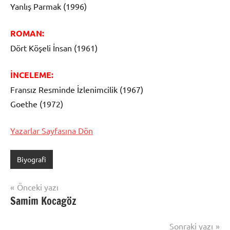
Yanlış Parmak (1996)
ROMAN:
Dört Köşeli İnsan (1961)
İNCELEME:
Fransız Resminde İzlenimcilik (1967)
Goethe (1972)
Yazarlar Sayfasına Dön
Biyografi
Yazı
Önceki yazı
Samim Kocagöz
gezinmesi
Sonraki yazı