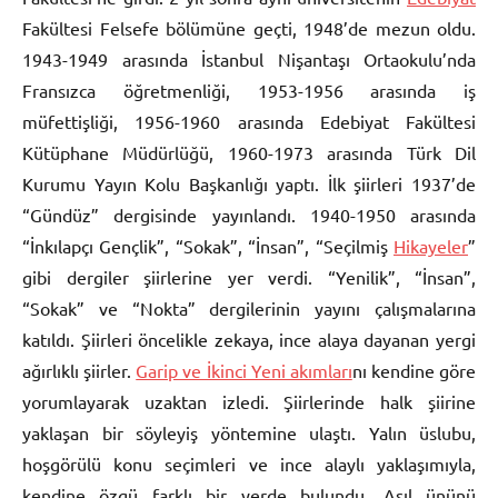
Fakültesi Felsefe bölümüne geçti, 1948’de mezun oldu.
1943-1949 arasında İstanbul Nişantaşı Ortaokulu’nda
Fransızca öğretmenliği, 1953-1956 arasında iş
müfettişliği, 1956-1960 arasında Edebiyat Fakültesi
Kütüphane Müdürlüğü, 1960-1973 arasında Türk Dil
Kurumu Yayın Kolu Başkanlığı yaptı. İlk şiirleri 1937’de
“Gündüz” dergisinde yayınlandı. 1940-1950 arasında
“İnkılapçı Gençlik”, “Sokak”, “İnsan”, “Seçilmiş
Hikayeler
”
gibi dergiler şiirlerine yer verdi. “Yenilik”, “İnsan”,
“Sokak” ve “Nokta” dergilerinin yayını çalışmalarına
katıldı. Şiirleri öncelikle zekaya, ince alaya dayanan yergi
ağırlıklı şiirler.
Garip ve İkinci Yeni akımları
nı kendine göre
yorumlayarak uzaktan izledi. Şiirlerinde halk şiirine
yaklaşan bir söyleyiş yöntemine ulaştı. Yalın üslubu,
hoşgörülü konu seçimleri ve ince alaylı yaklaşımıyla,
kendine özgü farklı bir yerde bulundu. Asıl ününü