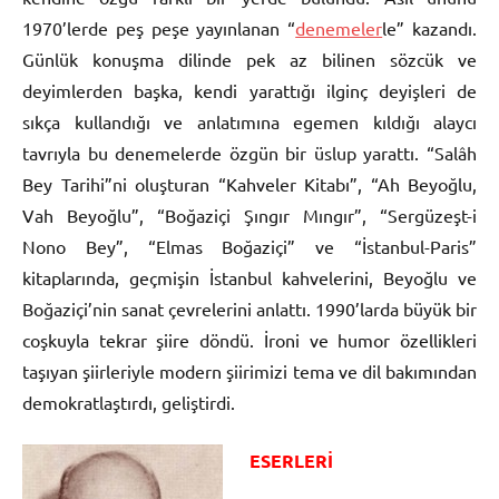
1970’lerde peş peşe yayınlanan “
denemeler
le” kazandı.
Günlük konuşma dilinde pek az bilinen sözcük ve
deyimlerden başka, kendi yarattığı ilginç deyişleri de
sıkça kullandığı ve anlatımına egemen kıldığı alaycı
tavrıyla bu denemelerde özgün bir üslup yarattı. “Salâh
Bey Tarihi”ni oluşturan “Kahveler Kitabı”, “Ah Beyoğlu,
Vah Beyoğlu”, “Boğaziçi Şıngır Mıngır”, “Sergüzeşt-i
Nono Bey”, “Elmas Boğaziçi” ve “İstanbul-Paris”
kitaplarında, geçmişin İstanbul kahvelerini, Beyoğlu ve
Boğaziçi’nin sanat çevrelerini anlattı. 1990’larda büyük bir
coşkuyla tekrar şiire döndü. İroni ve humor özellikleri
taşıyan şiirleriyle modern şiirimizi tema ve dil bakımından
demokratlaştırdı, geliştirdi.
ESERLERİ