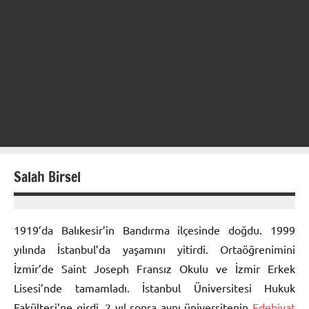
Salah Birsel
19
prenses
Ocak
1919’da Balıkesir’in Bandırma ilçesinde doğdu. 1999
2013
yılında İstanbul’da yaşamını yitirdi. Ortaöğrenimini
İzmir’de Saint Joseph Fransız Okulu ve İzmir Erkek
Lisesi’nde tamamladı. İstanbul Üniversitesi Hukuk
Fakültesi’ne girdi. 2 yıl sonra aynı üniversitenin
Edebiyat