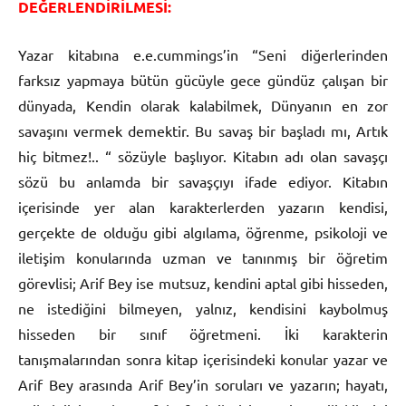
DEĞERLENDİRİLMESİ:
Yazar kitabına e.e.cummings’in “Seni diğerlerinden
farksız yapmaya bütün gücüyle gece gündüz çalışan bir
dünyada, Kendin olarak kalabilmek, Dünyanın en zor
savaşını vermek demektir. Bu savaş bir başladı mı, Artık
hiç bitmez!.. “ sözüyle başlıyor. Kitabın adı olan savaşçı
sözü bu anlamda bir savaşçıyı ifade ediyor. Kitabın
içerisinde yer alan karakterlerden yazarın kendisi,
gerçekte de olduğu gibi algılama, öğrenme, psikoloji ve
iletişim konularında uzman ve tanınmış bir öğretim
görevlisi; Arif Bey ise mutsuz, kendini aptal gibi hisseden,
ne istediğini bilmeyen, yalnız, kendisini kaybolmuş
hisseden bir sınıf öğretmeni. İki karakterin
tanışmalarından sonra kitap içerisindeki konular yazar ve
Arif Bey arasında Arif Bey’in soruları ve yazarın; hayatı,