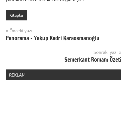
Kitaplar
Yazı
Önceki yazı
Panorama – Yakup Kadri Karaosmanoğlu
gezinmesi
Sonraki yazı
Semerkant Romanı Özeti
REKLAM