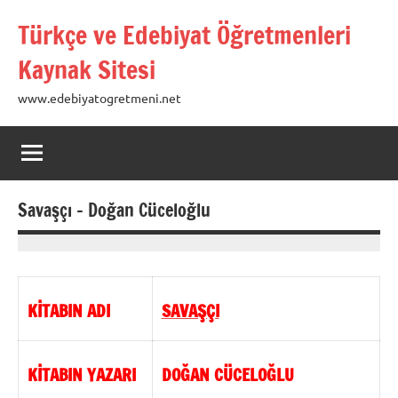
İçeriğe
Türkçe ve Edebiyat Öğretmenleri
geç
Kaynak Sitesi
www.edebiyatogretmeni.net
Savaşçı – Doğan Cüceloğlu
17
hulya
Ocak
2013
KİTABIN ADI
SAVAŞÇI
KİTABIN YAZARI
DOĞAN CÜCELOĞLU