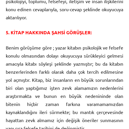
psikolojiyi, toplumu, felsefeyi, iletişim ve insan ilişkilerini
konu edinen cevaplarıyla, soru-cevap şeklinde okuyucuya
aktarılıyor.
5. KİTAP HAKKINDA ŞAHSİ GÖRÜŞLER:
Benim görüşüme göre ; yazar kitabın psikolojik ve felsefe
konulu olmasından dolayı okuyucuya sürükleyici gelmesi
amacıyla kitabı söyleşi şeklinde yazmıştır; bu da kitabın
benzerlerinden farklı olarak daha çok tercih edilmesine
yol açmıştır. Kitap, biz insanların en büyük sorunlarından
biri olan yaptığımız işten zevk alamamızın nedenlerini
araştırmakta ve bunun en büyük nedenininde olan
bitenin hiçbir zaman farkına varamamamızdan
kaynaklandığını ileri sürmekte; bu mantık çerçevesinde
hayattan zevk almamız için değişik öneriler sunmasının
yanı sıra felsefe tarihini de değinmiştir.