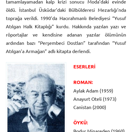
tamamlayamadan kalp krizi sonucu Moda’daki evinde
öldü. İstanbul Üsküdar’daki Bülbülderesi Mezarlığı’nda
toprağa verildi. 1990’da Hacırahmanlı Belediyesi “Yusuf
Atılgan Halk Kitaplığı” kurdu. Hakkında yazılan yazı ve
röportajlar ve kendisine adanan yazılar ölümünün
ardından bazı “Perşembeci Dostları” tarafından “Yusuf
Atılgan’a Armağan” adlı kitapta derlendi.
ESERLERİ
ROMAN:
Aylak Adam (1959)
Anayurt Oteli (1973)
Canistan (2000)
ÖYKÜ:
Bodur Minareden (1960)