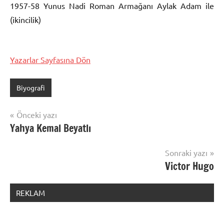
1957-58 Yunus Nadi Roman Armağanı Aylak Adam ile
(ikincilik)
Yazarlar Sayfasına Dön
Biyografi
Yazı
Önceki yazı
Yahya Kemal Beyatlı
gezinmesi
Sonraki yazı
Victor Hugo
REKLAM