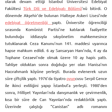
olarak devam ettiği İstanbul Üniversitesi Edebiyat
Fakültesi
Türk Dili ve Edebiyatı Bölümü
’nü bitirdi. O
dönemde Akşehir’de bulunan Maltepe Askeri Lisesi’nde
edebiyat öğretmenliği
yaptı. Üniversite öğrenciliği
sırasında Komünist Partisi’ne katılarak faaliyette
bulunduğu iddiasıyla sıkıyönetim mahkemesince
tutuklanarak Ceza Kanunu’nun 141. maddesi uyarınca
hapse mahkum edildi. 6 ay Sansaryan Hanı’nda, 4 ay da
Tophane Cezaevi’nde olmak üzere 10 ay hapis yattı.
Tahliye olduktan sonra doğduğu yer olan Manisa’nın
Hacırahmanlı köyüne yerleşti. Burada evlenerek uzun
süre çiftçilik yaptı. 1976’da tiyatro
oyun
cusu Serpil Gence
ile ikinci evliliğini yapıp İstanbul’a yerleşti. 1980’den
sonra, Milliyet Yayınları’nda danışmanlık ve çevirmenlik,
kısa bir süre de Can Yayınları’nda redaktörlük yaptı.
Üzerinde çalıştığı “Canistan” adlı romanını