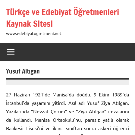
İçeriğe
Türkçe ve Edebiyat Öğretmenleri
geç
Kaynak Sitesi
www.edebiyatogretmeni.net
Yusuf Altıgan
19
prenses
Ocak
27 Haziran 1921’de Manisa’da doğdu. 9 Ekim 1989’da
2013
İstanbul’da yaşamını yitirdi. Asıl adı Yusuf Ziya Atılgan.
Yazılarında “Nevzat Çorum” ve “Ziya Atılgan” imzalarını
da kullandı. Manisa Ortaokulu’nu, parasız yatılı olarak
Balıkesir Lisesi’ni ve ikinci sınıftan sonra askeri öğrenci