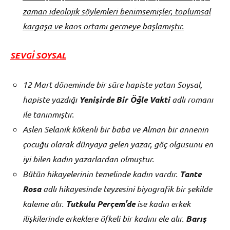
zaman ideolojik söylemleri benimsemişler, toplumsal
kargaşa ve kaos ortamı germeye başlamıştır.
SEVGİ SOYSAL
12 Mart döneminde bir süre hapiste yatan Soysal,
hapiste yazdığı
Yenişirde Bir Öğle Vakti
adlı romanı
ile tanınmıştır.
Aslen Selanik kökenli bir baba ve Alman bir annenin
çocuğu olarak dünyaya gelen yazar, göç olgusunu en
iyi bilen kadın yazarlardan olmuştur.
Bütün hikayelerinin temelinde kadın vardır.
Tante
Rosa
adlı hikayesinde teyzesini biyografik bir şekilde
kaleme alır.
Tutkulu Perçem’de
ise kadın erkek
ilişkilerinde erkeklere öfkeli bir kadını ele alır.
Barış