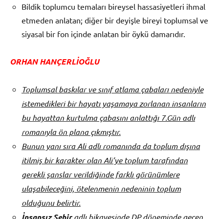
Bildik toplumcu temaları bireysel hassasiyetleri ihmal
etmeden anlatan; diğer bir deyişle bireyi toplumsal ve
siyasal bir fon içinde anlatan bir öykü damarıdır.
ORHAN HANÇERLİOĞLU
Toplumsal baskılar ve sınıf atlama çabaları nedeniyle
istemedikleri bir hayatı yaşamaya zorlanan insanların
bu hayattan kurtulma çabasını anlattığı 7.Gün adlı
romanıyla ön plana çıkmıştır.
Bunun yanı sıra Ali adlı romanında da toplum dışına
itilmiş bir karakter olan Ali’ye toplum tarafından
gerekli şanslar verildiğinde farklı görünümlere
ulaşabileceğini, ötelenmenin nedeninin toplum
olduğunu belirtir.
İnsansız Şehir
adlı hikayesinde DP döneminde geçen