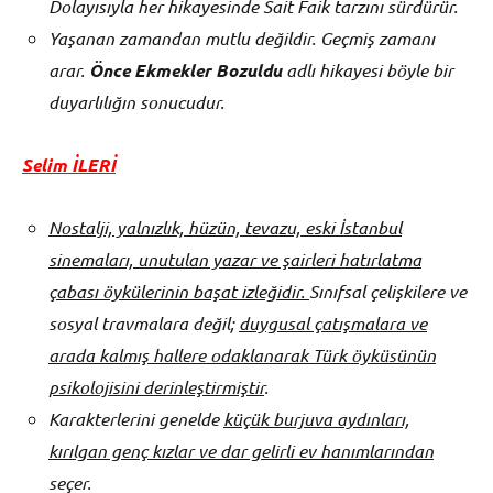
Dolayısıyla her hikayesinde Sait Faik tarzını sürdürür.
Yaşanan zamandan mutlu değildir. Geçmiş zamanı
arar.
Önce Ekmekler Bozuldu
adlı hikayesi böyle bir
duyarlılığın sonucudur.
Selim İLERİ
Nostalji, yalnızlık, hüzün, tevazu, eski İstanbul
sinemaları, unutulan yazar ve şairleri hatırlatma
çabası öykülerinin başat izleğidir.
Sınıfsal çelişkilere ve
sosyal travmalara değil;
duygusal çatışmalara ve
arada kalmış hallere odaklanarak Türk öyküsünün
psikolojisini derinleştirmiştir
.
Karakterlerini genelde
küçük burjuva aydınları,
kırılgan genç kızlar ve dar gelirli ev hanımlarından
seçer.