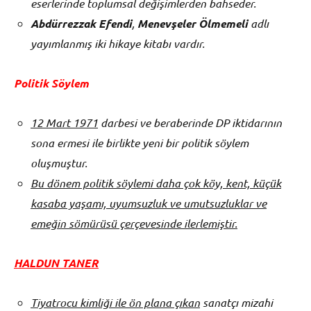
eserlerinde toplumsal değişimlerden bahseder.
Abdürrezzak Efendi
,
Menevşeler Ölmemeli
adlı
yayımlanmış iki hikaye kitabı vardır.
Politik Söylem
12 Mart 1971
darbesi ve beraberinde DP iktidarının
sona ermesi ile birlikte yeni bir politik söylem
oluşmuştur.
Bu dönem politik söylemi daha çok köy, kent, küçük
kasaba yaşamı, uyumsuzluk ve umutsuzluklar ve
emeğin sömürüsü çerçevesinde ilerlemiştir.
HALDUN TANER
Tiyatrocu kimliği ile ön plana çıkan
sanatçı mizahi