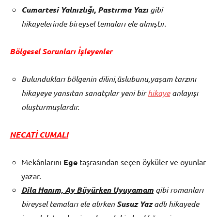
Cumartesi Yalnızlığı, Pastırma Yazı
gibi
hikayelerinde bireysel temaları ele almıştır.
Bölgesel Sorunları İşleyenler
Bulundukları bölgenin dilini,üslubunu,yaşam tarzını
hikayeye yansıtan sanatçılar yeni bir
hikaye
anlayışı
oluşturmuşlardır.
NECATİ CUMALI
Mekânlarını
Ege
taşrasından seçen öyküler ve oyunlar
yazar.
Dila Hanım, Ay Büyürken Uyuyamam
gibi romanları
bireysel temaları ele alırken
Susuz Yaz
adlı hikayede