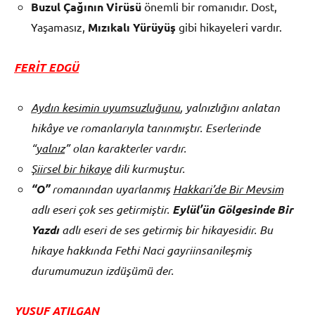
Buzul Çağının Virüsü
önemli bir romanıdır. Dost,
Yaşamasız,
Mızıkalı Yürüyüş
gibi hikayeleri vardır.
FERİT EDGÜ
Aydın kesimin uyumsuzluğunu
, yalnızlığını anlatan
hikâye ve romanlarıyla tanınmıştır. Eserlerinde
“
yalnız
” olan karakterler vardır.
Şiirsel bir hikaye
dili kurmuştur.
“O”
romanından uyarlanmış
Hakkari’de Bir Mevsim
adlı eseri çok ses getirmiştir.
Eylül’ün Gölgesinde Bir
Yazdı
adlı eseri de ses getirmiş bir hikayesidir. Bu
hikaye hakkında Fethi Naci gayriinsanileşmiş
durumumuzun izdüşümü der.
YUSUF ATILGAN