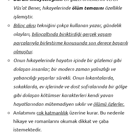
Vüs’at Bener, hikayelerinde
ölüm temasını
özellikle
işlemiştir.
Bilinç akışı
tekniğini çokça kullanan yazar,
gündelik
olayları,
bilinçaltında biriktirdiği gerçek yaşam
parçalarıyla birleştirme konusunda son derece başarılı
olmuştur
.
Onun hikayelerinde hayatın içinde bir gözlemci gibi
dolaşan insanlar; bir modern zaman yalnızlığı ve
yabancılığı yaşarlar sürekli. Onun lokantalarda,
sokaklarda, ev içlerinde ve dost sofralarında bir gölge
gibi dolaşan kötümser karakterleri kendi yavan
hayatlarından mütemadiyen sıkılır ve
ölümü özlerler
.
Anlatımını
çok katmanlılık
üzerine kurar. Bu nedenle
hikaye ve romanlarını okumak dikkat ve çaba
istemektedir.