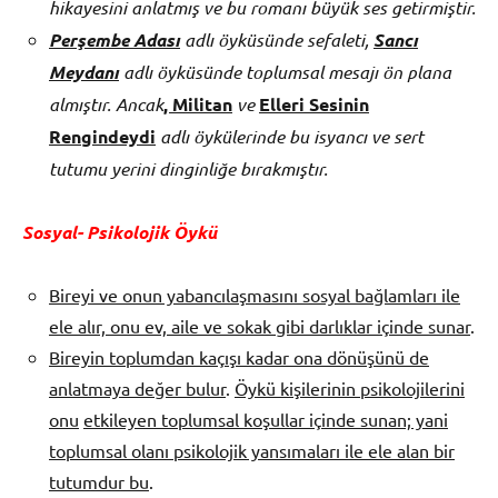
hikayesini anlatmış ve bu romanı büyük ses getirmiştir.
Perşembe Adası
adlı öyküsünde sefaleti,
Sancı
Meydanı
adlı öyküsünde toplumsal mesajı ön plana
almıştır. Ancak
, Militan
ve
Elleri Sesinin
Rengindeydi
adlı öykülerinde bu isyancı ve sert
tutumu yerini dinginliğe bırakmıştır.
Sosyal- Psikolojik Öykü
Bireyi ve onun yabancılaşmasını sosyal bağlamları ile
ele alır, onu ev, aile ve sokak gibi darlıklar içinde sunar
.
Bireyin toplumdan kaçışı kadar ona dönüşünü de
anlatmaya değer bulur
.
Öykü kişilerinin psikolojilerini
onu
etkileyen toplumsal koşullar içinde sunan; yani
toplumsal olanı psikolojik yansımaları ile ele alan bir
tutumdur bu
.