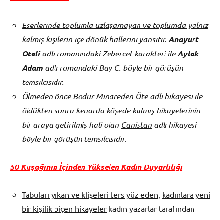
Eserlerinde toplumla uzlaşamayan ve toplumda yalnız
kalmış kişilerin içe dönük hallerini yansıtır.
Anayurt
Oteli
adlı romanındaki Zebercet karakteri ile
Aylak
Adam
adlı romandaki Bay C. böyle bir görüşün
temsilcisidir.
Ölmeden önce
Bodur Minareden Öte
adlı hikayesi ile
öldükten sonra kenarda köşede kalmış hikayelerinin
bir araya getirilmiş hali olan
Canistan
adlı hikayesi
böyle bir görüşün temsilcisidir.
50 Kuşağının İçinden Yükselen Kadın Duyarlılığı
Tabuları yıkan ve klişeleri ters yüz eden
,
kadınlara yeni
bir kişilik biçen hikayeler
kadın yazarlar tarafından