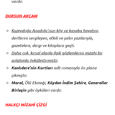
vardır.
DURSUN AKÇAM
Kuzeydoğu Anadolu’nun köy ve kasaba hayatını,
dertlerini sergileyen, etkili ve yalın yazılarıyla,
gazetelere, dergi ve kitaplara geçti.
Daha çok, kırsal alanla ilgili gözlemlerini mizahi bir
anlatımla öyküleştirmiştir
.
Kanlıdere’nin Kurtları
adlı romanıyla ön plana
çıkmıştır.
Maral,
Ölü Ekmeği,
Köyden İndim Şehire
,
Generaller
Birleşin
gibi öyküleri vardır.
HALKÇI MİZAHİ ÇİZGİ