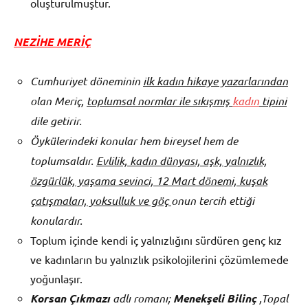
oluşturulmuştur.
NEZİHE MERİÇ
Cumhuriyet döneminin
ilk kadın hikaye yazarlarından
olan Meriç,
toplumsal normlar ile sıkışmış
kadın
tipini
dile getirir.
Öykülerindeki konular hem bireysel hem de
toplumsaldır.
Evlilik, kadın dünyası, aşk, yalnızlık,
özgürlük, yaşama sevinci, 12 Mart dönemi, kuşak
çatışmaları, yoksulluk ve göç
onun tercih ettiği
konulardır.
Toplum içinde kendi iç yalnızlığını sürdüren genç kız
ve kadınların bu yalnızlık psikolojilerini çözümlemede
yoğunlaşır.
Korsan Çıkmazı
adlı romanı;
Menekşeli Bilinç
,Topal