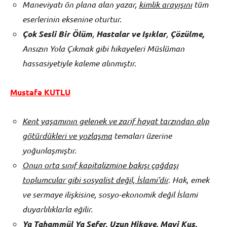
Maneviyatı ön plana alan yazar,
kimlik arayışını
tüm
eserlerinin eksenine oturtur.
Çok Sesli Bir Ölüm
,
Hastalar ve Işıklar
,
Çözülme,
Ansızın Yola Çıkmak gibi hikayeleri Müslüman
hassasiyetiyle kaleme alınmıştır.
Mustafa KUTLU
Kent yaşamının gelenek ve zarif hayat tarzından alıp
götürdükleri ve yozlaşma
temaları üzerine
yoğunlaşmıştır.
Onun orta sınıf kapitalizmine bakışı çağdaşı
toplumcular gibi sosyalist değil, İslami’dir
. Hak, emek
ve sermaye ilişkisine, sosyo-ekonomik değil İslami
duyarlılıklarla eğilir.
Ya Tahammül Ya Sefer, Uzun Hikaye, Mavi Kuş,