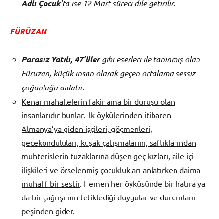
Adlı Çocuk
’ta ise 12 Mart süreci dile getirilir.
FÜRÜZAN
Parasız Yatılı, 47’liler
gibi eserleri ile tanınmış olan
Füruzan, küçük insan olarak geçen ortalama sessiz
çoğunluğu anlatır.
Kenar mahallelerin fakir ama bir duruşu olan
insanlarıdır bunlar
.
İlk öykülerinden itibaren
Almanya’ya giden işçileri, göçmenleri,
gecekonduluları, kuşak çatışmalarını, saflıklarından
muhterislerin tuzaklarına düşen geç kızları, aile içi
ilişkileri ve örselenmiş çocuklukları anlatırken daima
muhalif bir sestir
. Hemen her öyküsünde bir hatıra ya
da bir çağrışımın tetiklediği duygular ve durumların
peşinden gider.