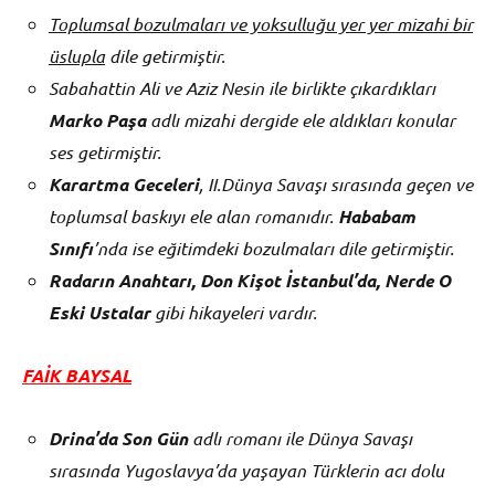
Toplumsal bozulmaları ve yoksulluğu yer yer mizahi bir
üslupla
dile getirmiştir.
Sabahattin Ali ve Aziz Nesin ile birlikte çıkardıkları
Marko Paşa
adlı mizahi dergide ele aldıkları konular
ses getirmiştir.
Karartma Geceleri
, II.Dünya Savaşı sırasında geçen ve
toplumsal baskıyı ele alan romanıdır.
Hababam
Sınıfı
’nda ise eğitimdeki bozulmaları dile getirmiştir.
Radarın Anahtarı, Don Kişot İstanbul’da, Nerde O
Eski Ustalar
gibi hikayeleri vardır.
FAİK BAYSAL
Drina’da Son Gün
adlı romanı ile Dünya Savaşı
sırasında Yugoslavya’da yaşayan Türklerin acı dolu