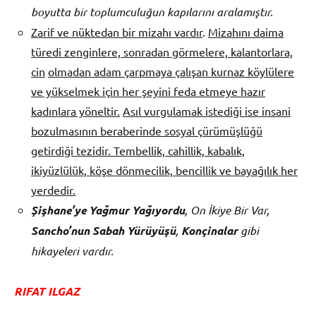
boyutta bir toplumculuğun kapılarını aralamıştır.
Zarif ve nüktedan bir mizahı vardır
.
Mizahını daima
türedi zenginlere, sonradan görmelere, kalantorlara,
cin
olmadan adam çarpmaya çalışan kurnaz köylülere
ve yükselmek için her şeyini feda etmeye hazır
kadınlara yöneltir.
Asıl vurgulamak istediği ise insani
bozulmasının beraberinde sosyal çürümüşlüğü
getirdiği tezidir. Tembellik, cahillik, kabalık,
ikiyüzlülük, köşe dönmecilik, bencillik ve bayağılık her
yerdedir.
Şişhane’ye Yağmur Yağıyordu
, On İkiye Bir Var,
Sancho’nun Sabah Yürüyüşü
,
Konçinalar
gibi
hikayeleri vardır.
RIFAT ILGAZ