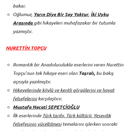
bakar.
Oğlumuz,
Yarın Diye Bir Şey Yoktur
,
İki Uyku
Arasında
gibi hikayeleri muhafazakar bir tutumla
yazmıştır.
NURETTİN TOPÇU
Romantik bir Anadoluculukla eserlerini veren Nurettin
Topçu’nun tek hikaye eseri olan
Taşralı,
bu bakış
açısıyla yazılmıştır.
Hikayelerinde köylü ve kentli görgülerini ve hayat
felsefelerini
karşılaştırır.
Mustafa Necati SEPETÇİOĞLU
İlk eserlerinde
Türk tarihi, Türk kültürü, Yesevilik
felsefesinin yüceltilmesi
temalarını işlerken sonraki