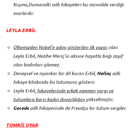
Koşma,Dumanaltı adlı hikayeleri bu minvalde verdiği
eserlerdir.
LEYLA ERBİL
Ülkemizden Nobel’e aday gösterilen ilk yazar
olan
Leyla Erbil, Nezihe Meriç’in aksine hayatla bağı zayıf
olan kadınları işlemez.
Deneysel ve isyankar bir dil kuran Erbil,
Hallaç
adlı
hikaye kitabında bu tutumunu gösterir.
Leyla Erbil,
hikayelerinde erkek egemen yargı ve
tutumlara karşı kadın duyarlılığını
yükseltmiştir.
Gecede
adlı hikayesinde de Freudçu bir tutum sergiler.
TOMRİS UYAR