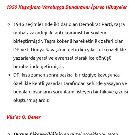
1950 Kuşağının Varoluşçu Bunalımını İçeren Hikayeler
1946 seçimlerinde iktidar olan Demokrat Parti, taşra
muhafazakarlığı ile anti-kominist bir söylemi
birleştirmiştir. Taşra kökenli hareketin ilk zaferi olan
DP ve II.Dünya Savaşı’nın getirdiği yıkıcı etki özellikle
yazarlarda yerel ve evrensel olarak içe dönüşü
beraberinde getirmiştir.
DP, kısa zaman sonra baskıcı bir çizgiye kavuşunca
özellikle kentli yazarlar tarafından şehirde yaşayan ve
bunalan insanların sorunlarını işleyen bir hikaye çizgisi
oluşturmuşlardır.
Vüs’at O. Bener
Durum hikayeciliğinin
en güzel örneklerini veren