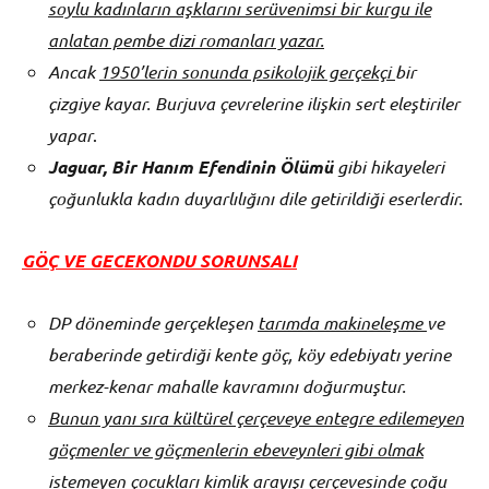
soylu kadınların aşklarını serüvenimsi bir kurgu ile
anlatan pembe dizi romanları yazar.
Ancak
1950’lerin sonunda psikolojik gerçekçi
bir
çizgiye kayar. Burjuva çevrelerine ilişkin sert eleştiriler
yapar
.
Jaguar, Bir Hanım Efendinin Ölümü
gibi hikayeleri
çoğunlukla kadın duyarlılığını dile getirildiği eserlerdir.
GÖÇ VE GECEKONDU SORUNSALI
DP döneminde gerçekleşen
tarımda makineleşme
ve
beraberinde getirdiği kente göç, köy edebiyatı yerine
merkez-kenar mahalle kavramını doğurmuştur.
Bunun yanı sıra kültürel çerçeveye entegre edilemeyen
göçmenler ve göçmenlerin ebeveynleri gibi olmak
istemeyen çocukları kimlik arayışı çerçevesinde çoğu