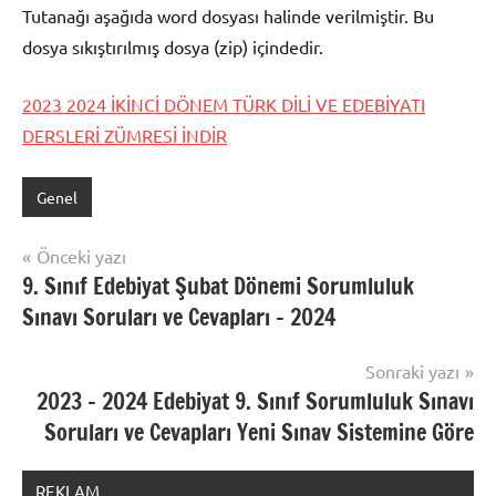
Tutanağı aşağıda word dosyası halinde verilmiştir. Bu
dosya sıkıştırılmış dosya (zip) içindedir.
2023 2024 İKİNCİ DÖNEM TÜRK DİLİ VE EDEBİYATI
DERSLERİ ZÜMRESİ İNDİR
Genel
Yazı
Önceki yazı
9. Sınıf Edebiyat Şubat Dönemi Sorumluluk
gezinmesi
Sınavı Soruları ve Cevapları – 2024
Sonraki yazı
2023 – 2024 Edebiyat 9. Sınıf Sorumluluk Sınavı
Soruları ve Cevapları Yeni Sınav Sistemine Göre
REKLAM