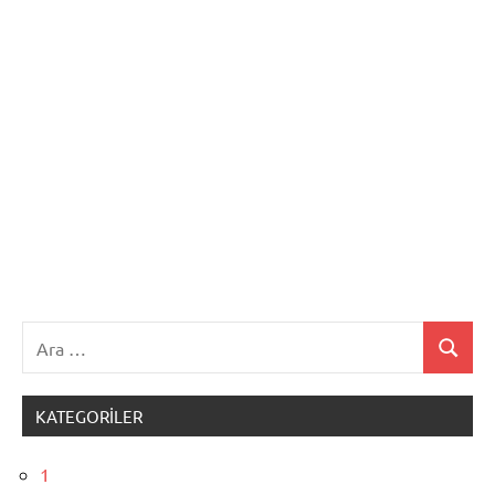
Ara:
Ara
KATEGORILER
1