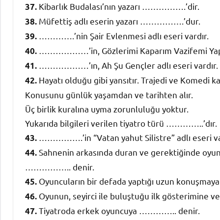
Kibarlık Budalası’nın yazarı …………….’dir.
37.
Müfettiş adlı eserin yazarı …………….’dur.
38.
………….’nin Şair Evlenmesi adlı eseri vardır.
39.
………………’in, Gözlerimi Kaparım Vazifemi Yaparı
40.
………………’ın, Ah Şu Gençler adlı eseri vardır.
41.
Hayatı olduğu gibi yansıtır. Trajedi ve Komedi k
42.
Konusunu günlük yaşamdan ve tarihten alır.
Üç birlik kuralına uyma zorunluluğu yoktur.
Yukarıda bilgileri verilen tiyatro türü …………..’dır.
…………….’in “Vatan yahut Silistre” adlı eseri va
43.
Sahnenin arkasında duran ve gerektiğinde oyuncul
44.
…………….. denir.
Oyuncuların bir defada yaptığı uzun konuşm
45.
Oyunun, seyirci ile buluştuğu ilk gösterimine 
46.
Tiyatroda erkek oyuncuya ………….. denir.
47.