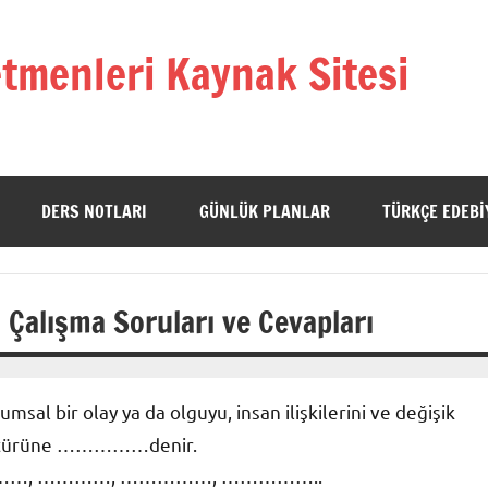
tmenleri Kaynak Sitesi
DERS NOTLARI
GÜNLÜK PLANLAR
TÜRKÇE EDEBI
si Çalışma Soruları ve Cevapları
msal bir olay ya da olguyu, insan ilişkilerini ve değişik
azı türüne ……………denir.
., …………, …………, ……………, ……………..