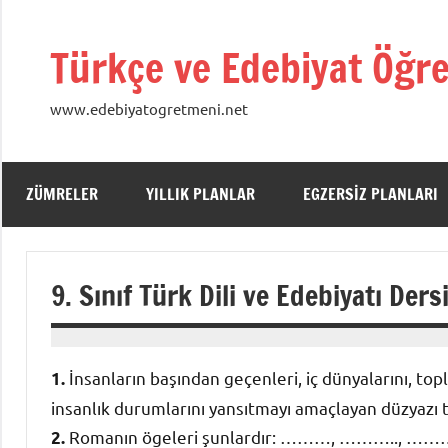
İçeriğe
geç
Türkçe ve Edebiyat Öğre
www.edebiyatogretmeni.net
ZÜMRELER
YILLIK PLANLAR
EGZERSIZ PLANLARI
9. Sınıf Türk Dili ve Edebiyatı Der
13
admin
Mayıs
İnsanların başından geçenleri, iç dünyalarını, toplu
1.
2017
insanlık durumlarını yansıtmayı amaçlayan düzy
Romanın ögeleri şunlardır: ………, ……….
2.