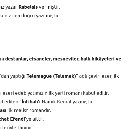
sız yazar
vermiştir.
Rabelais
 sonlarına doğru yazılmıştır.
ini
destanlar, efsaneler, mesneviler, halk hikâyeleri ve
’dan yaptığı
” adlı çeviri eser, ilk
Telemague (
Telemak
)
ı eseri edebiyatımızın ilk yerli romanı kabul edilir.
l edilen “
Namık Kemal yazmıştır.
İntibah’ı
ilk realist romandır.
ası
’ye aittir.
hat Efendi
leriyle tanınır.