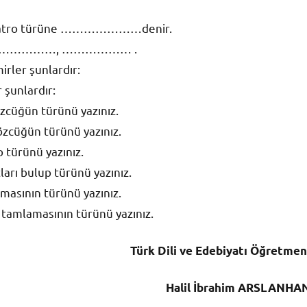
 tiyatro türüne …………………denir.
……., ……………, ……………… .
irler şunlardır:
 şunlardır:
sözcüğün türünü yazınız.
sözcüğün türünü yazınız.
p türünü yazınız.
ları bulup türünü yazınız.
masının türünü yazınız.
 tamlamasının türünü yazınız.
Türk Dili ve Edebiyatı Öğretmen
Halil İbrahim ARSLANHA