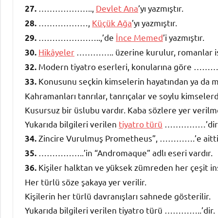
………………..,
Devlet Ana
’yı yazmıştır.
27.
………………,
Küçük Ağa
’yı yazmıştır.
28.
…………………..,’de
İnce Memed
’i yazmıştır.
29.
Hikâyeler
………….. üzerine kurulur, romanlar 
30.
Modern tiyatro eserleri, konularına göre …
32.
Konusunu seçkin kimselerin hayatından ya da mit
33.
Kahramanları tanrılar, tanrıçalar ve soylu kimselerd
Kusursuz bir üslubu vardır. Kaba sözlere yer verilm
Yukarıda bilgileri verilen
tiyatro türü
……………’dir
Zincire Vurulmuş Prometheus”, ………….’e aitti
34.
……………..’in “Andromaque” adlı eseri vardır.
35.
Kişiler halktan ve yüksek zümreden her çeşit ins
36.
Her türlü söze şakaya yer verilir.
Kişilerin her türlü davranışları sahnede gösterilir.
Yukarıda bilgileri verilen tiyatro türü …………..’dir.