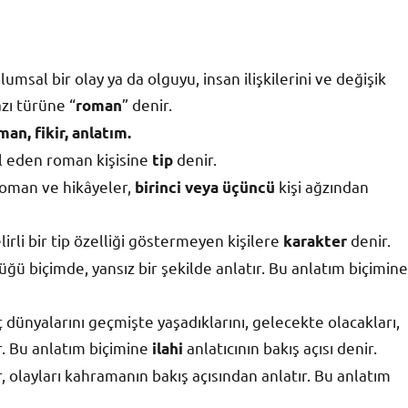
umsal bir olay ya da olguyu, insan ilişkilerini ve değişik
zı türüne “
” denir.
roman
man, fikir, anlatım.
msil eden roman kişisine
denir.
tip
 roman ve hikâyeler,
kişi ağzından
birinci veya üçüncü
rli bir tip özelliği göstermeyen kişilere
denir.
karakter
düğü biçimde, yansız bir şekilde anlatır. Bu anlatım biçimine
ç dünyalarını geçmişte yaşadıklarını, gelecekte olacakları,
lir. Bu anlatım biçimine
anlatıcının bakış açısı denir.
ilahi
, olayları kahramanın bakış açısından anlatır. Bu anlatım