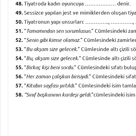
Tiyatroda kadın oyuncuya ……………… denir.
48.
Sessizce yapılan jest ve mimiklerden oluşan
49.
Tiyatronun yapı unsurları: ………….., ……
50.
“
Tamamından sen sorumlusun.
” Cümlesindeki zam
51.
“
Senin gibi kimse olamaz.
” Cümlesindeki zamirler
52.
“
Bu akşam size gelecek
.” Cümlesinde altı çizili 
53.
“
Bu, akşam size gelecek.
” Cümlesinde altı çizili 
54.
“
Birkaç kişi beni sordu.
” Cümlesindeki sıfatı bulu
55.
“
Her zaman çalışkan birisiydi.
” Cümlesindeki sıfat
56.
“
Kitabın sayfası yırtıldı
.” Cümlesindeki isim tamla
57.
“Sınıf başkanının kardeşi geldi
.”cümlesindeki isim
58.