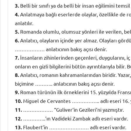
Belli bir sınıfı ya da belli bir insan eğilimini te
3.
Anlatmaya bağlı eserlerde olaylar, özellikle d
4.
anlatılır.
Romanda olumlu, olumsuz yönleri ile verilen, bel
5.
Anlatıcı, olayların içinde yer almaz. Olayları görd
6.
……………… anlatıcının bakış açısı denir.
İnsanların zihinlerinden geçenleri, duygularını, iç
7.
onların en gizli bilgilerini bütün ayrıntılarıyla bil
Anlatıcı, romanın kahramanlarından biridir. Yazar,
8.
biçimine ……….. anlatıcının bakış açısı denir.
Roman türünün ilk örneklerini 15. yüzyılda F
9.
Miguel de Cervantes …………….. adlı eseri 16. yüz
10.
……………… “Guliver’in Gezileri’ni yazmıştır.
11.
…………..’ın Vadideki Zambak adlı eseri vardır.
12.
Flaubert’in …………………… adlı eseri vardır.
13.