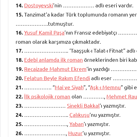
Dostoyevski
’nin ……………… adlı eseri vardır.
14.
Tanzimat’a kadar Türk toplumunda roman
15.
……………….tutmuştur.
Yusuf Kamil Paşa
’nın Fransız edebiyatçı …………
16.
roman olarak karşımıza çıkmaktadır.
…………………….. ‘Taaşşuk-ı Talat-ı Fitnat” adlı eser
17.
Edebî anlamda ilk roman
örneklerinden biri
18.
Recaizade Mahmut Ekrem
’in yazdığı ……………
19.
Felatun Beyle Rakım Efendi
adlı eser ……………..’
20.
……………. “
Maî ve Siyah
”, “
Aşk-ı Memnu
” gibi 
21.
İlk psikolojik roman
olan …………,
Mehmet Rau
22.
……………………
Sinekli Bakkal
’ı yazmıştır.
23.
……………………..
Çalıkuşu
’nu yazmıştır.
24.
…………………….,
Yaban
’ı yazmıştır.
25.
……………………,
Huzur
’u yazmıştır.
26.