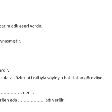
m adlı eseri vardır.
aynaşmıştır.
rdır.
ara sözlerini fısıltıyla söyleyip hatırlatan görevliye
aya …………… denir.
verilen ada ………………. adı verilir.