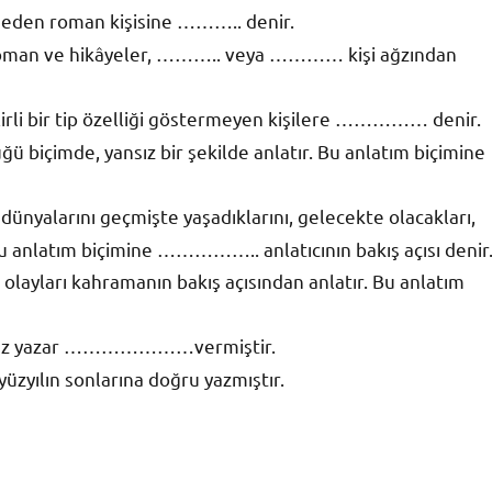
msil eden roman kişisine ……….. denir.
e roman ve hikâyeler, ……….. veya ………… kişi ağzından
irli bir tip özelliği göstermeyen kişilere …………… denir.
üğü biçimde, yansız bir şekilde anlatır. Bu anlatım biçimine
 dünyalarını geçmişte yaşadıklarını, gelecekte olacakları,
ir. Bu anlatım biçimine …………….. anlatıcının bakış açısı denir
 olayları kahramanın bakış açısından anlatır. Bu anlatım
ransız yazar …………………vermiştir.
yılın sonlarına doğru yazmıştır.