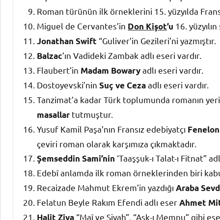
Roman türünün ilk örneklerini 15. yüzyılda Fran
Miguel de Cervantes’in
16. yüzyılın
Don Kişot
’u
“Guliver’in Gezileri’ni yazmıştır.
Jonathan Swift
’ın Vadideki Zambak adlı eseri vardır.
Balzac
Flaubert’in
adlı eseri vardır.
Madam Bowary
Dostoyevski’nin
adlı eseri vardır.
Suç ve Ceza
Tanzimat’a kadar Türk toplumunda romanın yer
tutmuştur.
masallar
Yusuf Kamil Paşa’nın Fransız edebiyatçı
Fenelon
çeviri roman olarak karşımıza çıkmaktadır.
‘Taaşşuk-ı Talat-ı Fitnat” adl
Şemseddin Sami’nin
Edebî anlamda ilk roman örneklerinden biri kabu
Recaizade Mahmut Ekrem’in yazdığı
Araba Sevd
Felatun Beyle Rakım Efendi adlı eser
Ahmet Mit
“Maî ve Siyah”, “Aşk-ı Memnu” gibi eser
Halit Ziya