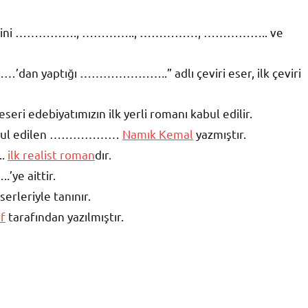
ın yerini ……………., ………….., ……………, …………….. ve
…’dan yaptığı …………………..” adlı çeviri eser, ilk çeviri
i edebiyatımızın ilk yerli romanı kabul edilir.
 kabul edilen ………………
Namık Kemal
yazmıştır.
..
ilk realist roman
dır.
ye aittir.
eserleriyle tanınır.
f
tarafından yazılmıştır.