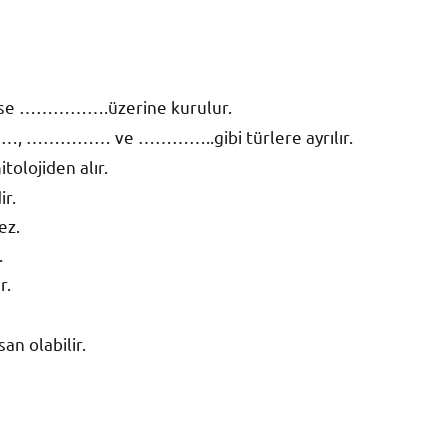
ise …………….üzerine kurulur.
………, …………… ve …………..gibi türlere ayrılır.
olojiden alır.
ir.
ez.
.
r.
an olabilir.