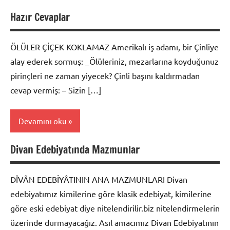
Hazır Cevaplar
Genel
ÖLÜLER ÇİÇEK KOKLAMAZ Amerikalı iş adamı, bir Çinliye
alay ederek sormuş: _Ölüleriniz, mezarlarına koyduğunuz
pirinçleri ne zaman yiyecek? Çinli başını kaldırmadan
cevap vermiş: – Sizin […]
Devamını oku
Divan Edebiyatında Mazmunlar
Editörün
Seçtikleri
DÎVÂN EDEBİYÂTININ ANA MAZMUNLARI Divan
edebiyatımız kimilerine göre klasik edebiyat, kimilerine
göre eski edebiyat diye nitelendirilir.biz nitelendirmelerin
üzerinde durmayacağız. Asıl amacımız Divan Edebiyatının