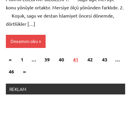
konu yönüyle ortaktır. Mersiye ölçü yönünden farklıdır. 2.
Koşuk, sagu ve destan İslamiyet öncesi dönemde,
dörtlükler […]
Devamını oku
Yazı
Önceki
«
Edebiyat
1
…
39
40
41
42
43
…
sayfalaması
Konuları
yazılar
Sonraki
46
»
Editörün
yazılar
Seçtikleri
REKLAM