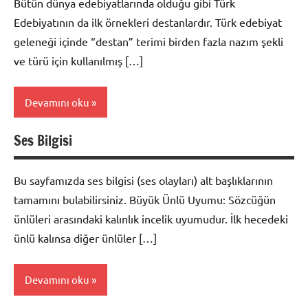
Bütün dünya edebiyatlarında olduğu gibi Türk
Edebiyatının da ilk örnekleri destanlardır. Türk edebiyat
geleneği içinde “destan” terimi birden fazla nazım şekli
ve türü için kullanılmış […]
Devamını oku
Ses Bilgisi
Edebiyat
Konuları
Bu sayfamızda ses bilgisi (ses olayları) alt başlıklarının
tamamını bulabilirsiniz. Büyük Ünlü Uyumu: Sözcüğün
ünlüleri arasındaki kalınlık incelik uyumudur. İlk hecedeki
ünlü kalınsa diğer ünlüler […]
Devamını oku