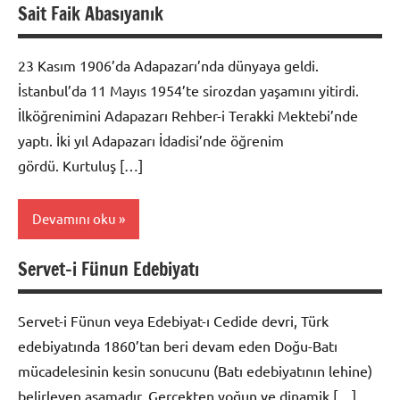
Sait Faik Abasıyanık
Türkçe
Konuları
23 Kasım 1906’da Adapazarı’nda dünyaya geldi.
İstanbul’da 11 Mayıs 1954’te sirozdan yaşamını yitirdi.
İlköğrenimini Adapazarı Rehber-i Terakki Mektebi’nde
yaptı. İki yıl Adapazarı İdadisi’nde öğrenim
gördü. Kurtuluş […]
Devamını oku
Servet-i Fünun Edebiyatı
Biyografi
Servet-i Fünun veya Edebiyat-ı Cedide devri, Türk
edebiyatında 1860’tan beri devam eden Doğu-Batı
mücadelesinin kesin sonucunu (Batı edebiyatının lehine)
belirleyen aşamadır. Gerçekten yoğun ve dinamik […]