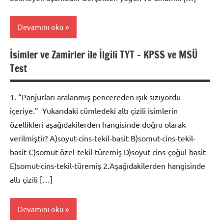
Devamını oku
İsimler ve Zamirler ile İlgili TYT – KPSS ve MSÜ
Edebiyat
Test
Konuları
1. “Panjurları aralanmış pencereden ışık sızıyordu
içeriye.” Yukarıdaki cümledeki altı çizili isimlerin
özellikleri aşağıdakilerden hangisinde doğru olarak
verilmiştir? A)soyut-cins-tekil-basit B)somut-cins-tekil-
basit C)somut-özel-tekil-türemiş D)soyut-cins-çoğul-basit
E)somut-cins-tekil-türemiş 2.Aşağıdakilerden hangisinde
altı çizili […]
Devamını oku