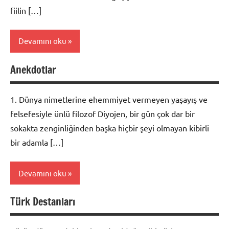
fiilin […]
Devamını oku
Anekdotlar
Türkçe
Konuları
1. Dünya nimetlerine ehemmiyet vermeyen yaşayış ve
felsefesiyle ünlü filozof Diyojen, bir gün çok dar bir
sokakta zenginliğinden başka hiçbir şeyi olmayan kibirli
bir adamla […]
Devamını oku
Türk Destanları
Edebiyat
Konuları