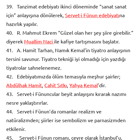
39. Tanzimat edebiyatı ikinci döneminde “sanat sanat
için” anlayışına dönülerek,
Servet-i Fünun edebiyatı
na
hazırlık yapılır.
40. R. Mahmut Ekrem “Güzel olan her şey şiire girebilir.”
diyerek
Muallim Naci
ile kafiye tartışmasını başlatır.
41. A. Hamit Tarhan, Namık Kemal’in tiyatro anlayışının
tersini savunur. Tiyatro tekniği iyi olmadığı için yazdığı
tiyatrolar sahnelenemez.
42. Edebiyatımızda ölüm temasıyla meşhur şairler;
Abdülhak Hamit
,
Cahit Sıtkı
,
Yahya Kemal
’dir.
43. Servet-i Fünuncular beyit anlayışını kırarak nazımı
nesre yaklaştırırlar.
44. Servet-i Fünun’da romanlar realizm ve
natüralizmden; şiirler ise sembolizm ve parnasizmden
etkilenir.
45. Servet-i Fünun romanı, çevre olarak İstanbul’u,