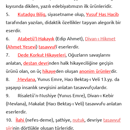
kıyısında dikilen, yazılı edebiyatımızın ilk ürünleridir.
5.
Kutadgu Bilig
, siyasetname olup,
Yusuf Has Hacib
tarafından yazılan, didaktik özellikler taşıyan alegorik bir
eserdir.
6.
Atabetü’l-Hakayık
(Edip Ahmet),
Divan-ı Hikmet
(
Ahmet Yesevi
)
tasavvuf
î eserlerdir.
7.
Dede Korkut Hikayeleri
, Oğuzların savaşlarını
anlatan,
destan devri
nden halk hikayeciliğine geçişin
ürünü olan, on üç
hikaye
den oluşan
anonim ürünler
dir.
8.
Mevlana
, Yunus Emre, Hacı Bektaş-ı Veli 13.yy. da
yaşayıp insanlık sevgisini anlatan tasavvufçulardır.
9. Risaletü’n-Nushiye (Yunus Emre), Divan-ı Kebir
(Mevlana), Makalat (Hacı Bektaş-ı Veli) tasavvufu anlatan
eserlerdir.
10.
İlahi
(nefes-deme), şathiye,
nutuk
, devriye
tasavvuf
şiiri
nin dörtlükle oluşan türleridir.