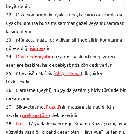
beyit denir.
22. Dize sonlarındaki uyaktan başka şiirin ortasında da
uyak bulunursa buna musammat gazel veya musammat
kaside denir.
23. Münacat, naat, h,c,v divan şiirinde şiirin konularına
göre aldığı
isimler
dir.
24.
Divan edebiyatı
nda şairler hakkında bilgi veren
eserlere tezkire, halk edebiyatında cönk adı verilir.
25. Mecalisi’n-Nafais (
Ali Şir Nevai
) ilk şairler
tezkiresidir.
26. Harname (Şeyhi), 15.yy.da yazılmış hiciv türünde bir
mesnevidir.
27. Şikayetname,
Fuzuli
’nin maaşını alamadığı için
yazdığı
mektup türü
ndeki eseridir.
28.
Nefi
, 17.yy.da hiciv örneği “Siham-ı Kaza”; nabi, aynı
yüzyılda yazdığı, didaktik eser olan “Hayriyye” ile tanınır.