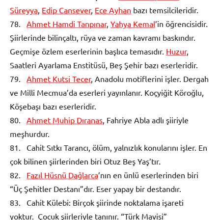
Süreyya
,
Edip Cansever
,
Ece Ayhan
bazı temsilcileridir.
78.
Ahmet Hamdi Tanpınar
,
Yahya Kemal
’in öğrencisidir.
Şiirlerinde bilinçaltı, rüya ve zaman kavramı baskındır.
Geçmişe özlem eserlerinin başlıca temasıdır.
Huzur
,
Saatleri Ayarlama Enstitüsü, Beş Şehir bazı eserleridir.
79.
Ahmet Kutsi Tecer
, Anadolu motiflerini işler. Dergah
ve Milli Mecmua’da eserleri yayınlanır. Koçyiğit Köroğlu,
Köşebaşı bazı eserleridir.
80.
Ahmet Muhip Dıranas
, Fahriye Abla adlı şiiriyle
meşhurdur.
81. Cahit Sıtkı Tarancı, ölüm, yalnızlık konularını işler. En
çok bilinen şiirlerinden biri Otuz Beş Yaş’tır.
82.
Fazıl Hüsnü Dağlarca
’nın en ünlü eserlerinden biri
“Üç Şehitler Destanı”dır. Eser yapay bir destandır.
83. Cahit Külebi: Birçok şiirinde noktalama işareti
yoktur. Çocuk şiirleriyle tanınır. “Türk Mavisi”