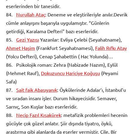
eserlerinden bir tanesidir.
84.
Nurullah Ataç
: Deneme ve eleştirileriyle anılır.Devrik
cümle anlayışını başarıyla uygulamıştır. “Günlerin
getirdiği, Karalama Defteri” bazı eserleridir.
85.
Gezi Yazısı
Yazanlar: Evliya Çelebi (Seyahatname),
Ahmet Haşim
(Frankfurt Seyahatnamesi),
Falih Rıfkı Atay
(Yolcu Defteri), Cenap Şahabettin ( Hac Yolunda)…
86. Psikolojik roman: Zehra (Nabizade Nazım), Eylül
(Mehmet Rauf),
Dokuzuncu Hariciye Koğuşu
(Peyami
Safa)
87.
Sait faik Abasıyanık
: Öykülerinde Adalar’ı, İstanbul’u
ve sıradan insanı işler. Durum hikayecisidir. Semaver,
Sarnıç, Son Kuşlar bazı eserleridir.
88.
Necip Fazıl Kısakürek
: metafizik problemleri hecenin
gücüyle çok güzel anlatır. Şiir dışında tiyatro, öykü,
araştırma gibi alanlarda da eserler vermiştir. Çile, Bir