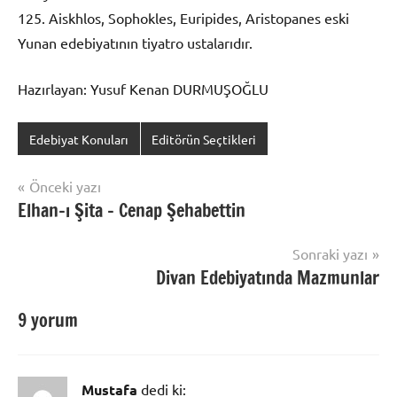
125. Aiskhlos, Sophokles, Euripides, Aristopanes eski
Yunan edebiyatının tiyatro ustalarıdır.
Hazırlayan: Yusuf Kenan DURMUŞOĞLU
Edebiyat Konuları
Editörün Seçtikleri
Yazı
Önceki yazı
Elhan-ı Şita – Cenap Şehabettin
gezinmesi
Sonraki yazı
Divan Edebiyatında Mazmunlar
9 yorum
Mustafa
dedi ki: