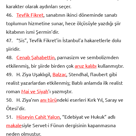
karakter olarak aydınları seçer.
46.
Tevfik Fikret
, sanatının ikinci döneminde sanatı
toplumun hizmetine sunar, hece ölçüsüyle yazdığı şiir
kitabının ismi Şermin’dir.
47. “Sis”, Tevfik Fikret’in İstanbul’a hakaretlerle dolu
şiiridir.
48.
Cenab Şahabettin
, parnasizm ve sembolizmden
etkilenmiş, bir şiirde birden çok
aruz kalıbı
kullanmıştır.
49. H. Ziya Uşaklıgil,
Balzac
, Stendhal, flaubert gibi
realist yazarlardan etkilenmiş; Batılı anlamda ilk realist
roman
Mai ve Siyah
’ı yazmıştır.
50. H. Ziya’nın
anı türü
ndeki eserleri Kırk Yıl, Saray ve
Ötesi’dir.
51.
Hüseyin Cahit Yalçın
, “Edebiyat ve Hukuk” adlı
makale
siyle Servet-i Fünun dergisinin kapanmasına
neden olmuştur.