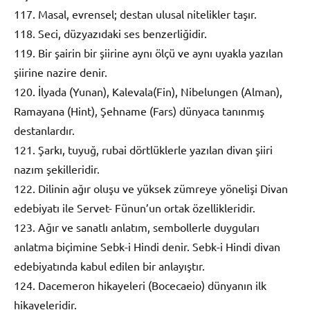
117. Masal, evrensel; destan ulusal nitelikler taşır.
118. Seci, düzyazıdaki ses benzerliğidir.
119. Bir şairin bir şiirine aynı ölçü ve aynı uyakla yazılan
şiirine nazire denir.
120. İlyada (Yunan), Kalevala(Fin), Nibelungen (Alman),
Ramayana (Hint), Şehname (Fars) dünyaca tanınmış
destanlardır.
121. Şarkı, tuyuğ, rubai dörtlüklerle yazılan divan şiiri
nazım şekilleridir.
122. Dilinin ağır oluşu ve yüksek zümreye yönelişi Divan
edebiyatı ile Servet- Fünun’un ortak özellikleridir.
123. Ağır ve sanatlı anlatım, sembollerle duyguları
anlatma biçimine Sebk-i Hindi denir. Sebk-i Hindi divan
edebiyatında kabul edilen bir anlayıştır.
124. Dacemeron hikayeleri (Bocecaeio) dünyanın ilk
hikayeleridir.