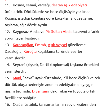
11. Koşma, semai, varsağı,
destan
aşık edebiyatı
ürünleridir. Dörtlüklerle ve hece ölçüsüyle yazılırlar.
Koşma, işlediği konulara göre koçaklama, güzelleme,
taşlama, ağıt dörde ayrılır.
12. Kaygusuz Abdal ve
Pir Sultan Abdal
tasavvufu farklı
yorumlayan kişilerdir.
13.
Karacaoğlan
,
Emrah
,
Aşık Veysel
güzelleme;
Dadaloğlu,
Köroğlu
koçaklama türünde eserler
vermişlerdir.
14. Seyranî (kişsel), Dertli (toplumsal) taşlama örnekleri
vermişlerdir.
15.
Mani
, “aaxa” uyak düzeninde, 7’li hece ölçüsü ve tek
dörtlük oluşu nedeniyle anonim edebiyatın en yaygın
nazım biçimidir.
Divan şiiri
ndeki rubai ve tuyuğla ortak
özelliklere sahiptir.
16. Olağanüstülük, kahramanlarının soylu kişilerinden