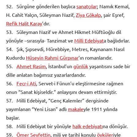
52. Sürgüne gönderilen başlıca
sanatçılar
; Namık Kemal,
H. Cahit Yalçın, Süleyman Nazif,
Ziya Gökalp
, şair Eşref,
Refik Halit Karay
’dır.
53. Süleyman Nazif ve Ahmet Hikmet Müftüoğlu dil
yönüyle –sırasıyla- Tanzimat ve
Milli Edebiyat
a bağlıdırlar.
54. Şık, Şıpsevdi, Mürebbiye, Metres, Kaynanam Nasıl
Kudurdu
Hüseyin Rahmi Gürpınar
’ın romanlarıdır.
55.
Ahmet Rasim
, İstanbul’un
günlük
yaşantısını sade bir
dille anlatan bağımsız yazarlardandır.
56.
Fecr-i Ati
, Servet-i Fünun’u eleştirmesine rağmen
onun “Sanat kişiseldir.” anlayışını devam ettirmiştir.
57. Milli Edebiyat, “Genç Kalemler” dergisinde
yayımlanan “Yeni Lisan” adlı
makale
yle 1911 yılında
başlar.
58. Milli Edebiyat bir yönüyle
halk edebiyatı
na dönüşür.
59.
Ömer Seyfettin
, mili ve tarihî konulu
öyküler
iyle