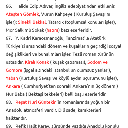
66. Halide Edip Adıvar, İngiliz edebiyatından etkilenir.
Ateşten Gömlek
, Vurun Kahpeye ( Kuruluş Şavaşı’nı
işler);
Sinekli Bakkal
, Tatarcık (toplumsal konuları işler),
Mor Salkımlı Sokak (
hatıra
) bazı eserleridir.
67. Y. Kadri Karaosmanoğlu, Tanzimat’la Atatürk
Türkiye’si arasındaki dönem ve kuşakların geçirdiği sosyal
değişiklikleri ve bunalımları işler. Tezli roman türünün
ustasıdır.
Kiralı Konak
( kuşak çatısması),
Sodom ve
Gomore
(işgal altındaki İstanbul’un olumsuz yanları),
Yaban
(Kurtuluş Savaşı ve köylü aydın uçurumunu işler),
Ankara
( Cumhuriyet’ten sonraki Ankara’nın üç dönemi)
Nur Baba ( Bektaşi tekkeleri) belli başlı eserleridir.
68.
Reşat Nuri Güntekin
’in romanlarında yoğun bir
Anadolu atmosferi vardır. Dili sade, karakterleri
halktandır.
69. Refik Halit Karay, sürgünde yazdığı Anadolu konulu