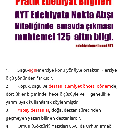
1. Sagu-
ağıt
-mersiye konu yönüyle ortaktır. Mersiye
ölçü yönünden farklıdır.
2. Koşuk, sagu ve
destan
İslamiyet öncesi dönem
de,
dörtlükler biçiminde, hece ölçüsüyle ve genellikle
yarım uyak kullanılarak söylenmiştir.
3.
Yapay destanlar
, doğal destan sürecinden
geçmeyen yazarı bilinen destanlardır.
4. Orhun (Göktürk) Yazıtları 8.yy. da Orhun Irmağı