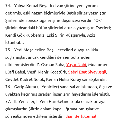
74. Yahya Kemal Beyatlı divan şiirine yeni yorum
getirmiş, eski nazım biçimleriyle Batılı şiirler yazmıştır.
Şiirlerinde sonsuzluğa erişme düşüncesi vardır. “Ok”
şiirinin dışındaki bütün şiirlerini aruzla yazmıştır. Eserleri;
Kendi Gök Kubbemiz, Eski Şiirin Rüzgarıyla, Aziz
İstanbul…
75. Yedi Meşaleciler, Beş Hececileri duygusallıkla
suçlamışlar; ancak kendileri de sembolizmden
etkilenmişlerdir. Z. Osman Saba,
Yaşar Nabi
, Muammer
Lütfi Bahşi, Vasfi Mahir Kocatürk,
Sabri Esat Siyavuşgil
,
Cevdet Kudret Solok, Kenan Hulisi Koray sanatçılarıdır.
76. Garip Akımı (I. Yeniciler) sanatsal anlatımdan, ölçü ve
uyaktan kaçınmış sıradan insanların hayatlarını işlemiştir.
77. II. Yeniciler, I. Yeni Hareketine tepki olarak ortaya
çıkmışlardır. Şiirde anlam kapalılığı savunmuşlar ve
sürrealizmden etkilenmişlerdir.
İlhan Berk
,
Cemal