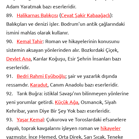
Adam Yaratmak bazı eserleridir.
89.
Halikarnas Balıkçısı
(
Cevat Şakir Kabaağaçlı
):
Balıkçıları ve denizi işler. Bodrum’un antik çağlarındaki
ismini mahlas olarak kullanır.
90.
Kemal Tahir
: Roman ve hikayelerinin konusunu
sistemin aksayan yönlerinden alır. Bozkırdaki Çiçek,
Devlet Ana
, Karılar Koğuşu, Esir Şehrin İnsanları bazı
eserleridir.
91.
Bedri Rahmi Eyüboğlu
; şair ve yazarlık dışında
ressamdır.
Karadut
, Canım Anadolu bazı eserleridir.
92. Tarık Buğra: istiklal Savaşı’nın bilinmeyen yönlerine
yeni yorumlar getirdi.
Küçük Ağa
, Osmancık, Siyah
Kehribar, yarın Diye Bir Şey Yok bazı eserleridir.
93.
Yaşar Kemal
: Çukurova ve Toroslardaki efsanelere
dayalı, toprak kavgalarını işleyen roman ve
hikayeler
yazmıştır. İnce Memed, Orta Direk, Sarı Sıcak, Teneke