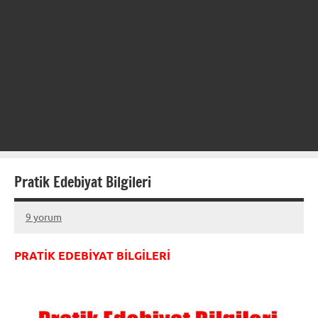
Pratik Edebiyat Bilgileri
9 yorum
20
admin
Aralık
PRATİK EDEBİYAT BİLGİLERİ
2012