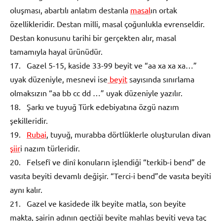
oluşması, abartılı anlatım destanla
masal
ın ortak
özellikleridir. Destan milli, masal çoğunlukla evrenseldir.
Destan konusunu tarihi bir gerçekten alır, masal
tamamıyla hayal ürünüdür.
17. Gazel 5-15, kaside 33-99 beyit ve “aa xa xa xa…”
uyak düzeniyle, mesnevi ise
beyit
sayısında sınırlama
olmaksızın “aa bb cc dd …” uyak düzeniyle yazılır.
18. Şarkı ve tuyuğ Türk edebiyatına özgü nazım
şekilleridir.
19.
Rubai
, tuyuğ, murabba dörtlüklerle oluşturulan divan
şiir
i nazım türleridir.
20. Felsefî ve dinî konuların işlendiği “terkib-i bend” de
vasıta beyiti devamlı değişir. “Terci-i bend”de vasıta beyiti
aynı kalır.
21. Gazel ve kasidede ilk beyite matla, son beyite
makta, şairin adının geçtiği beyite mahlas beyiti veya taç