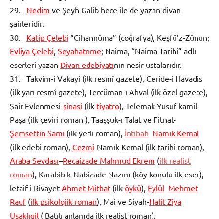
29.
Nedim
ve Şeyh Galib hece ile de yazan divan
şairleridir.
30.
Katip Çelebi
“Cihannüma” (coğrafya), Keşfü’z-Zünun;
Evliya Çelebi
,
Seyahatnme
; Naima, “Naima Tarihi” adlı
eserleri yazan
Divan edebiyatı
nın nesir ustalarıdır.
31. Takvim-i Vakayi (ilk resmî gazete), Ceride-i Havadis
(ilk yarı resmî gazete), Tercüman-ı Ahval (ilk özel gazete),
Şair Evlenmesi-
şinasi
(İlk
tiyatro
), Telemak-Yusuf kamil
Paşa (ilk çeviri roman ), Taaşşuk-ı Talat ve Fitnat-
Şemsettin Sami
(ilk yerli roman),
İntibah
–
Namık Kemal
(ilk edebi roman),
Cezmi
-Namık Kemal (ilk tarihi roman),
Araba Sevdası
–
Recaizade Mahmud Ekrem
(
ilk realist
roman
), Karabibik-Nabizade Nazım (köy konulu ilk eser),
letaif-i Rivayet-
Ahmet Mithat
(ilk
öykü
),
Eylül
–
Mehmet
Rauf
(
ilk psikolojik roman
), Mai ve Siyah-
Halit Ziya
Uşaklıgil
( Batılı anlamda ilk realist roman).