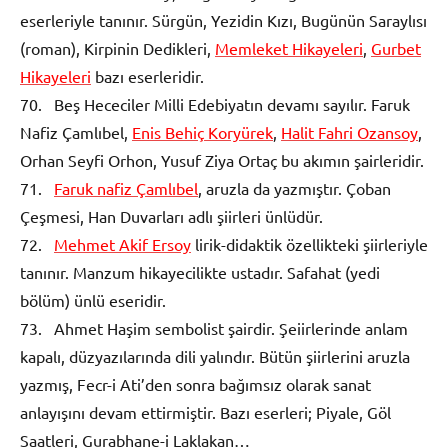
eserleriyle tanınır. Sürgün, Yezidin Kızı, Bugünün Saraylısı
(roman), Kirpinin Dedikleri,
Memleket Hikayeleri
,
Gurbet
Hikayeleri
bazı eserleridir.
70. Beş Hececiler Milli Edebiyatın devamı sayılır. Faruk
Nafiz Çamlıbel,
Enis Behiç Koryürek
,
Halit Fahri Ozansoy
,
Orhan Seyfi Orhon, Yusuf Ziya Ortaç bu akımın şairleridir.
71.
Faruk nafiz Çamlıbel
, aruzla da yazmıştır. Çoban
Çeşmesi, Han Duvarları adlı şiirleri ünlüdür.
72.
Mehmet Akif Ersoy
lirik-didaktik özellikteki şiirleriyle
tanınır. Manzum hikayecilikte ustadır. Safahat (yedi
bölüm) ünlü eseridir.
73. Ahmet Haşim sembolist şairdir. Şeiirlerinde anlam
kapalı, düzyazılarında dili yalındır. Bütün şiirlerini aruzla
yazmış, Fecr-i Ati’den sonra bağımsız olarak sanat
anlayışını devam ettirmiştir. Bazı eserleri; Piyale, Göl
Saatleri, Gurabhane-i Laklakan…