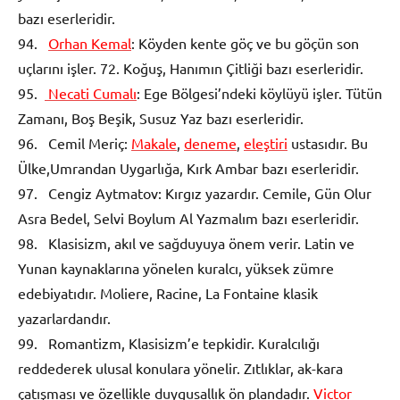
bazı eserleridir.
94.
Orhan Kemal
: Köyden kente göç ve bu göçün son
uçlarını işler. 72. Koğuş, Hanımın Çitliği bazı eserleridir.
95.
Necati Cumalı
: Ege Bölgesi’ndeki köylüyü işler. Tütün
Zamanı, Boş Beşik, Susuz Yaz bazı eserleridir.
96. Cemil Meriç:
Makale
,
deneme
,
eleştiri
ustasıdır. Bu
Ülke,Umrandan Uygarlığa, Kırk Ambar bazı eserleridir.
97. Cengiz Aytmatov: Kırgız yazardır. Cemile, Gün Olur
Asra Bedel, Selvi Boylum Al Yazmalım bazı eserleridir.
98. Klasisizm, akıl ve sağduyuya önem verir. Latin ve
Yunan kaynaklarına yönelen kuralcı, yüksek zümre
edebiyatıdır. Moliere, Racine, La Fontaine klasik
yazarlardandır.
99. Romantizm, Klasisizm’e tepkidir. Kuralcılığı
reddederek ulusal konulara yönelir. Zıtlıklar, ak-kara
çatışması ve özellikle duygusallık ön plandadır.
Victor