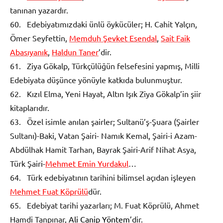
tanınan yazardır.
60. Edebiyatımızdaki ünlü öykücüler; H. Cahit Yalçın,
Ömer Seyfettin,
Memduh Şevket Esendal
,
Sait Faik
Abasıyanık
,
Haldun Taner
’dir.
61. Ziya Gökalp, Türkçülüğün felsefesini yapmış, Milli
Edebiyata düşünce yönüyle katkıda bulunmuştur.
62. Kızıl Elma, Yeni Hayat, Altın Işık Ziya Gökalp’in şiir
kitaplarıdır.
63. Özel isimle anılan şairler; Sultanü’ş-Şuara (Şairler
Sultanı)-Baki, Vatan Şairi- Namık Kemal, Şairi-i Azam-
Abdülhak Hamit Tarhan, Bayrak Şairi-Arif Nihat Asya,
Türk Şairi-
Mehmet Emin Yurdakul
…
64. Türk edebiyatının tarihini bilimsel açıdan işleyen
Mehmet Fuat Köprülü
dür.
65. Edebiyat tarihi yazarları; M. Fuat Köprülü, Ahmet
Hamdi Tanpınar,
Ali Canip Yöntem
’dir.