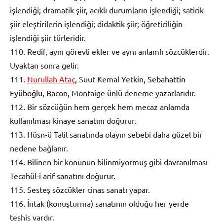
işlendiği; dramatik şiir, acıklı durumların işlendiği; satirik
şiir eleştirilerin işlendiği; didaktik şiir; öğreticiliğin
işlendiği şiir türleridir.
110. Redif, aynı görevli ekler ve aynı anlamlı sözcüklerdir.
Uyaktan sonra gelir.
111.
Nurullah Ataç
, Suut Kemal Yetkin,
Sebahattin
Eyüboğlu
, Bacon, Montaige ünlü deneme yazarlarıdır.
112. Bir sözcüğün hem gerçek hem mecaz anlamda
kullanılması kinaye sanatını doğurur.
113. Hüsn-ü Talil sanatında olayın sebebi daha güzel bir
nedene bağlanır.
114. Bilinen bir konunun bilinmiyormuş gibi davranılması
Tecahül-i arif sanatını doğurur.
115. Sesteş sözcükler cinas sanatı yapar.
116. İntak (konuşturma) sanatının olduğu her yerde
teşhis vardır.