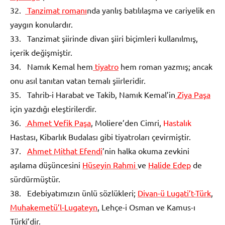
32.
Tanzimat romanı
nda yanlış batılılaşma ve cariyelik en
yaygın konulardır.
33. Tanzimat şiirinde divan şiiri biçimleri kullanılmış,
içerik değişmiştir.
34. Namık Kemal hem
tiyatro
hem roman yazmış; ancak
onu asıl tanıtan vatan temalı şiirleridir.
35. Tahrib-i Harabat ve Takib, Namık Kemal’in
Ziya Paşa
için yazdığı eleştirilerdir.
36.
Ahmet Vefik Paşa
, Moliere’den Cimri,
Hastalık
Hastası, Kibarlık Budalası gibi tiyatroları çevirmiştir.
37.
Ahmet Mithat Efendi
’nin halka okuma zevkini
aşılama düşüncesini
Hüseyin Rahmi
ve
Halide Edep
de
sürdürmüştür.
38. Edebiyatımızın ünlü sözlükleri;
Divan-ü Lugati’t-Türk
,
Muhakemetü’l-Lugateyn
, Lehçe-i Osman ve Kamus-ı
Türkî’dir.