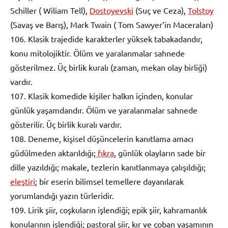
Schiller ( Wiliam Tell),
Dostoyevski
(Suç ve Ceza),
Tolstoy
(Savaş ve Barış), Mark Twain ( Tom Sawyer’in Maceraları)
106. Klasik trajedide karakterler yüksek tabakadandır,
konu mitolojiktir. Ölüm ve yaralanmalar sahnede
gösterilmez. Üç birlik kuralı (zaman, mekan olay birliği)
vardır.
107. Klasik komedide kişiler halkın içinden, konular
günlük yaşamdandır. Ölüm ve yaralanmalar sahnede
gösterilir. Üç birlik kuralı vardır.
108. Deneme, kişisel düşüncelerin kanıtlama amacı
güdülmeden aktarıldığı;
fıkra
, günlük olayların sade bir
dille yazıldığı; makale, tezlerin kanıtlanmaya çalışıldığı;
eleştiri
; bir eserin bilimsel temellere dayanılarak
yorumlandığı yazın türleridir.
109. Lirik şiir, coşkuların işlendiği; epik şiir, kahramanlık
konularının işlendiği; pastoral şiir, kır ve çoban yaşamının