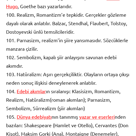
Hugo
, Goethe bazı yazarlarıdır.
100. Realizm, Romantizm’e tepkidir. Gerçekler gözleme
dayalı olarak anlatılır. Balzac, Stendhal, Flaubert, Tolstoy,
Dostoyevski ünlü temsilcileridir.
101. Parnasizm, realizm’in şiire yansımasıdır. Sözcüklerle
manzara çizilir.
102. Sembolizm, kapalı şiir anlayışını savunan edebi
akımdır.
103. Natüralizm: Aşırı gerçekçiliktir. Olayların ortaya çıkışı
neden sonuç ilişkisi deneylenerek anlatılır.
104.
Edebi akımlar
ın sıralanışı: Klasisizm, Romantizm,
Realizm, Natüralizm(roman akımları); Parnasizm,
Sembolizm, Sürrealizm (şiir akımları)
105.
Dünya edebiyatı
nın tanınmış
yazar ve eserleri
nden
bazıları: Shakespeare (Hamlet ve Otello), Cervantes (Don
Kişot), Maksim Gorki (Ana), Montaigne (Denemeler),