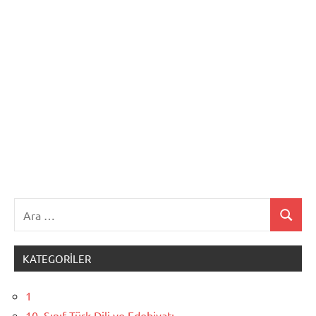
Ara:
Ara
KATEGORILER
1
10. Sınıf Türk Dili ve Edebiyatı