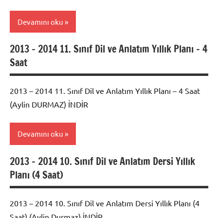
Planları
Devamını oku
2013 – 2014 11. Sınıf Dil ve Anlatım Yıllık Planı – 4
2017 -
Saat
2018
Edebiyat
Dil ve
2013 – 2014 11. Sınıf Dil ve Anlatım Yıllık Planı – 4 Saat
Anlatım
(Aylin DURMAZ) İNDİR
Yıllık
Planları
Devamını oku
2013 – 2014 10. Sınıf Dil ve Anlatım Dersi Yıllık
2017 -
Planı (4 Saat)
2018
Edebiyat
Dil ve
2013 – 2014 10. Sınıf Dil ve Anlatım Dersi Yıllık Planı (4
Anlatım
Saat) (Aylin Durmaz) İNDİR