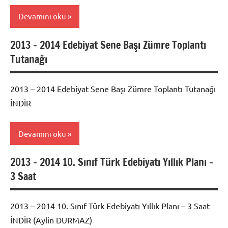
Devamını oku
2013 – 2014 Edebiyat Sene Başı Zümre Toplantı
2017 -
Tutanağı
2018
Edebiyat
Dil ve
2013 – 2014 Edebiyat Sene Başı Zümre Toplantı Tutanağı
Anlatım
İNDİR
Yıllık
Planları
Devamını oku
2013 – 2014 10. Sınıf Türk Edebiyatı Yıllık Planı –
2017 -
3 Saat
2018
Edebiyat
Dil ve
2013 – 2014 10. Sınıf Türk Edebiyatı Yıllık Planı – 3 Saat
Anlatım
İNDİR (Aylin DURMAZ)
Yıllık