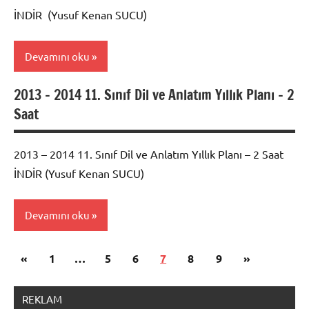
Anlatım
İNDİR (Yusuf Kenan SUCU)
Yıllık
Planları
Devamını oku
2013 – 2014 11. Sınıf Dil ve Anlatım Yıllık Planı – 2
2017 -
Saat
2018
Edebiyat
Dil ve
2013 – 2014 11. Sınıf Dil ve Anlatım Yıllık Planı – 2 Saat
Anlatım
İNDİR (Yusuf Kenan SUCU)
Yıllık
Planları
Devamını oku
Yazı
Önceki
Sonraki
«
2017 -
1
…
5
6
7
8
9
»
sayfalaması
2018
yazılar
yazılar
Edebiyat
REKLAM
Dil ve