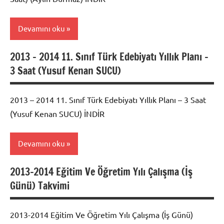
Yıllık
Planları
Devamını oku
2013 – 2014 11. Sınıf Türk Edebiyatı Yıllık Planı –
2017 -
3 Saat (Yusuf Kenan SUCU)
2018
Edebiyat
Dil ve
2013 – 2014 11. Sınıf Türk Edebiyatı Yıllık Planı – 3 Saat
Anlatım
(Yusuf Kenan SUCU) İNDİR
Yıllık
Planları
Devamını oku
2013-2014 Eğitim Ve Öğretim Yılı Çalışma (İş
2017 -
Günü) Takvimi
2018
Edebiyat
Dil ve
2013-2014 Eğitim Ve Öğretim Yılı Çalışma (İş Günü)
Anlatım