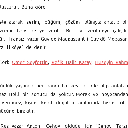
oluşturur. Buna göre
ele alarak, serim, düğüm, çözüm plânıyla anlatıp bi
nin tasvirine yer verilir Bir fikir verilmeye çalışılır
r, Fransız yazar Guy de Maupassant ( Guy dö Mopasan
rzı Hikâye” de denir
eri:
Ömer Seyfettin
,
Refik Halit Karay
,
Hüseyin Rahm
 günlük yaşamın her hangi bir kesitini ele alıp anlata
maz Belli bir sonucu da yoktur. Merak ve heyecanda
erilmez, kişiler kendi doğal ortamlarında hissettirilir
cüne bırakılır.
i Rus yazar Anton Çehov olduğu için “Çehov Tarz