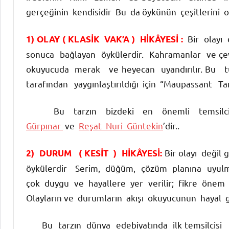
gerçeğinin kendisidir Bu da öykünün çeşitlerini 
Bir olayı 
1) OLAY ( KLASİK VAK’A ) HİKÂYESİ :
sonuca bağlayan öykülerdir. Kahramanlar ve çevre
okuyucuda merak ve heyecan uyandırılır. Bu tü
tarafından yaygınlaştırıldığı için “Maupassant Ta
Bu tarzın bizdeki en önemli temsilcil
Gürpınar
ve
Reşat Nuri Güntekin
’dir..
Bir olayı değil
2) DURUM ( KESİT ) HİKÂYESİ:
öykülerdir Serim, düğüm, çözüm planına uyul
çok duygu ve hayallere yer verilir; fikre önem v
Olayların ve durumların akışı okuyucunun hayal gü
Bu tarzın dünya edebiyatında ilk temsilcis