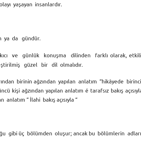
olayı yaşayan insanlardır.
m ya da gündür.
akıcı ve günlük konuşma dilinden farklı olarak, etkil
irilmiş güzel bir dil olmalıdır.
ından birinin ağzından yapılan anlatım “hikâyede birinc
ü kişi ağzından yapılan anlatım é tarafsız bakış açısıyl
 anlatım “ İlahi bakış açısıyla “
u gibi üç bölümden oluşur; ancak bu bölümlerin adlar