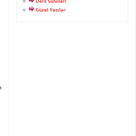
Ders Sunuları
Güzel Yazılar
i
i
a
ı