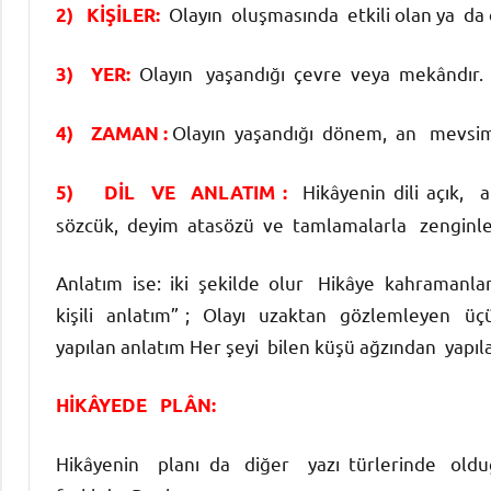
Olayın oluşmasında etkili olan ya da 
2) KİŞİLER:
Olayın yaşandığı çevre veya mekândır.
3) YER:
Olayın yaşandığı dönem, an mevsi
4) ZAMAN :
Hikâyenin dili açık, 
5) DİL VE ANLATIM :
sözcük, deyim atasözü ve tamlamalarla zenginleşt
Anlatım ise: iki şekilde olur Hikâye kahramanlar
kişili anlatım” ; Olayı uzaktan gözlemleyen üçünc
yapılan anlatım Her şeyi bilen küşü ağzından yapılan
HİKÂYEDE PLÂN:
Hikâyenin planı da diğer yazı türlerinde olduğ