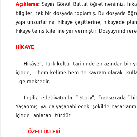
Sayın Gönül Battal öğretmenimiz, hikay
Açıklama:
bilgileri tek bir dosyada toplamış. Bu dosyada öğret
yapı unsurlarına, hikaye çeşitlerine, hikayede pla
hikaye temsilcilerine yer vermiştir. Dosyayı indirer
HİKAYE
Hikâye”, Türk kültür tarihinde en azından bin yı
içinde, hem kelime hem de kavram olarak kull
gelmektedir.
İngiliz edebiyatında “ Story”, fransızcada “ his
Yaşanmış ya da yaşanabilecek şekilde tasarlanmı
içinde anlatan türdür.
ÖZELLİKLERİ