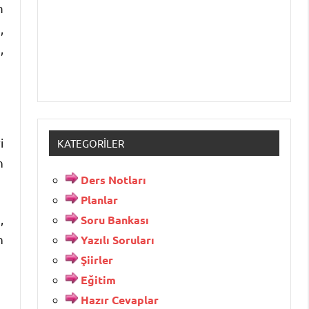
m
,
,
i
KATEGORILER
n
Ders Notları
Planlar
,
Soru Bankası
n
Yazılı Soruları
Şiirler
Eğitim
Hazır Cevaplar