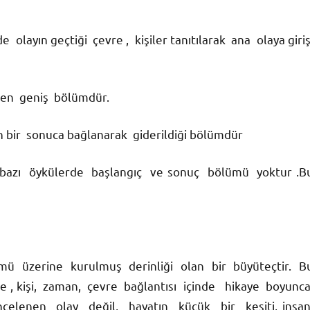
ayın geçtiği çevre , kişiler tanıtılarak ana olaya giri
ı en geniş bölümdür.
bir sonuca bağlanarak giderildiği bölümdür
 bazı öykülerde başlangıç ve sonuç bölümü yoktur .B
ü üzerine kurulmuş derinliği olan bir büyüteçtir. B
 , kişi, zaman, çevre bağlantısı içinde hikaye boyunc
ncelenen olay değil, hayatın küçük bir kesiti, insa