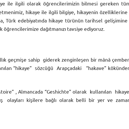
e ile ilgili olarak öğrencilerimizin bilmesi gereken tü
menimiz, hikaye ile ilgili bilgiye, hikayenin özelliklerine 
na, Türk edebiyatında hikaye türünün tarihsel gelişimine 
ek öğrencilerimize dağıtmanızı tavsiye ediyoruz.
llık geçmişe sahip giderek zenginleşen bir mânâ çember
anılan “hikaye” sözcüğü Arapçadaki “hakave” kökünde
toire” , Almancada “Geshichte” olarak kullanılan hikaye
ş olayları kişilere bağlı olarak belli bir yer ve zama