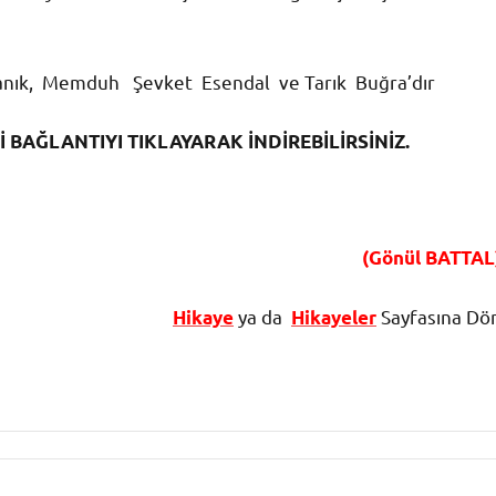
yanık, Memduh Şevket Esendal ve Tarık Buğra’dır
BAĞLANTIYI TIKLAYARAK İNDİREBİLİRSİNİZ.
(Gönül BATTAL
ya da
Sayfasına Dö
Hikaye
H
ikayeler