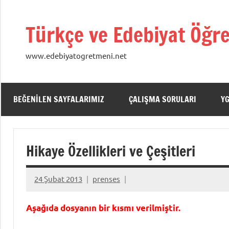
İçeriğe
geç
Türkçe ve Edebiyat Öğre
www.edebiyatogretmeni.net
BEĞENILEN SAYFALARIMIZ
ÇALIŞMA SORULARI
Y
Hikaye Özellikleri ve Çeşitleri
24 Şubat 2013
prenses
Aşağıda dosyanın bir kısmı verilmiştir.