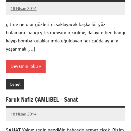
18 Nisan 2014
admin
gitme ne olur gözlerimi saklayacak başka bir yüz
bulamam. hangi yitik mevsimin kırılmış dalayım ben hangi
kayıp bomba kulaklarımda uğuldayan her çağda aynı mı
yaşanmalı […]
Devamını oku
Genel
Faruk Nafiz ÇAMLIBEL – Sanat
18 Nisan 2014
admin
SANAT Yalnız senin gezdiğin bahçede açmaz çiçek, Bizim