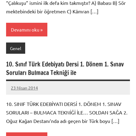
“Çalıkuşu” ismini ilk defa kim takmıştır? A) Babası B) Sör
mektebindeki bir öğretmen C) Kâmran […]
Devamını oku
Genel
10. Sınıf Türk Edebiyatı Dersi 1. Dönem 1. Sınav
Soruları Bulmaca Tekniği ile
23 Nisan 2014
admin
10. SINIF TÜRK EDEBİYATI DERSİ 1. DÖNEM 1. SINAV
SORULARI – BULMACA TEKNİĞİ İLE… SOLDAN SAĞA 2.
Oğuz Kağan Destanı‘nda adı geçen bir Türk boyu […]