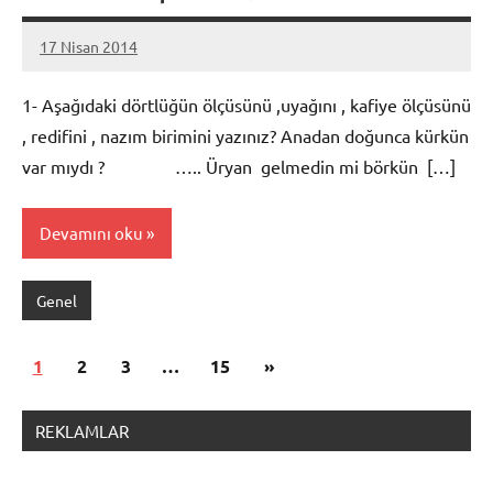
17 Nisan 2014
admin
1- Aşağıdaki dörtlüğün ölçüsünü ,uyağını , kafiye ölçüsünü
, redifini , nazım birimini yazınız? Anadan doğunca kürkün
var mıydı ? ….. Üryan gelmedin mi börkün […]
Devamını oku
Genel
Yazı
Sonraki
1
2
3
…
15
»
sayfalandırması
yazılar
REKLAMLAR