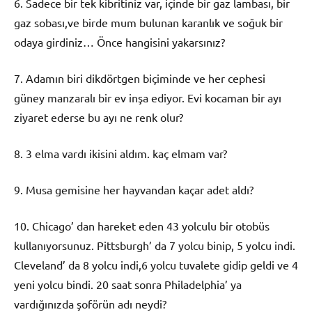
6. Sadece bir tek kibritiniz var, içinde bir gaz lambası, bir
gaz sobası,ve birde mum bulunan karanlık ve soğuk bir
odaya girdiniz… Önce hangisini yakarsınız?
7. Adamın biri dikdörtgen biçiminde ve her cephesi
güney manzaralı bir ev inşa ediyor. Evi kocaman bir ayı
ziyaret ederse bu ayı ne renk olur?
8. 3 elma vardı ikisini aldım. kaç elmam var?
9. Musa gemisine her hayvandan kaçar adet aldı?
10. Chicago’ dan hareket eden 43 yolculu bir otobüs
kullanıyorsunuz. Pittsburgh’ da 7 yolcu binip, 5 yolcu indi.
Cleveland’ da 8 yolcu indi,6 yolcu tuvalete gidip geldi ve 4
yeni yolcu bindi. 20 saat sonra Philadelphia’ ya
vardığınızda şoförün adı neydi?