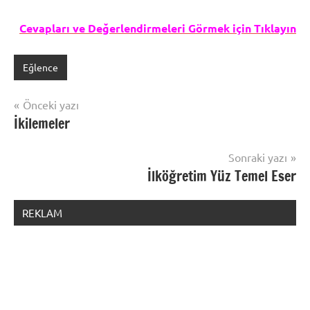
Cevapları ve Değerlendirmeleri Görmek için Tıklayın
Eğlence
Yazı
Önceki yazı
İkilemeler
gezinmesi
Sonraki yazı
İlköğretim Yüz Temel Eser
REKLAM