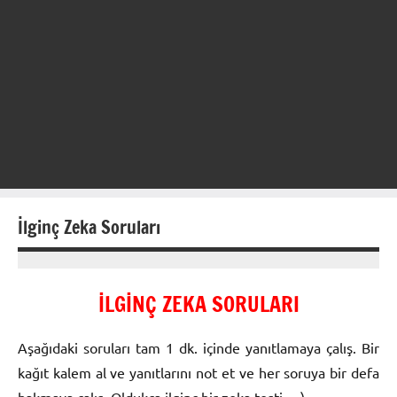
İlginç Zeka Soruları
09
hulya
Şubat
İLGİNÇ ZEKA SORULARI
2013
Aşağıdaki soruları tam 1 dk. içinde yanıtlamaya çalış. Bir
kağıt kalem al ve yanıtlarını not et ve her soruya bir defa
bakmaya çalış. Oldukça ilginç bir zeka testi… )