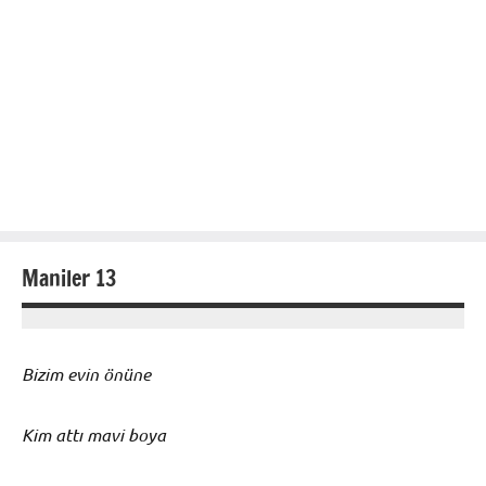
Maniler 13
15
prenses
Ocak
Bizim evin önüne
2013
Kim attı mavi boya