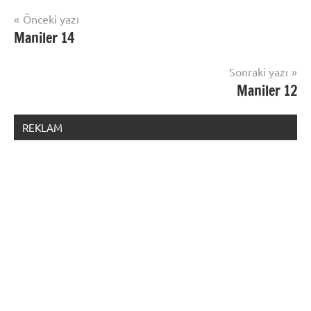
Yazı
Önceki yazı
Maniler 14
gezinmesi
Sonraki yazı
Maniler 12
REKLAM