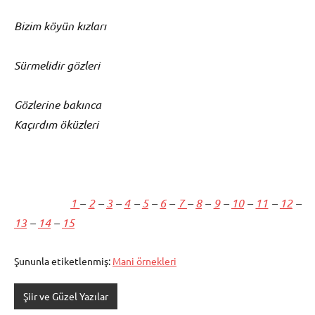
Bizim köyün kızları
Sürmelidir gözleri
Gözlerine bakınca
Kaçırdım öküzleri
1
–
2
–
3
–
4
–
5
–
6
–
7
–
8
–
9
–
10
–
11
–
12
–
13
–
14
–
15
Şununla etiketlenmiş:
Mani örnekleri
Şiir ve Güzel Yazılar