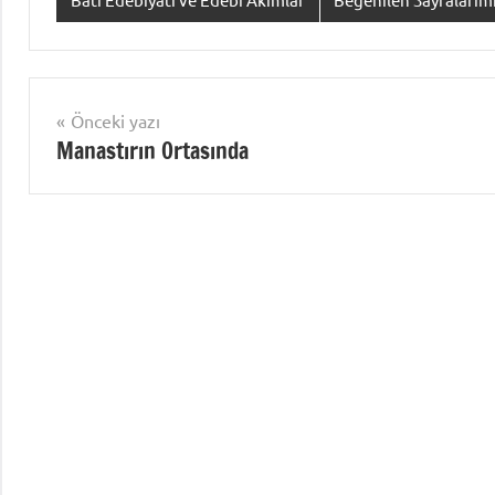
Yazı
Önceki yazı
Manastırın Ortasında
gezinmesi