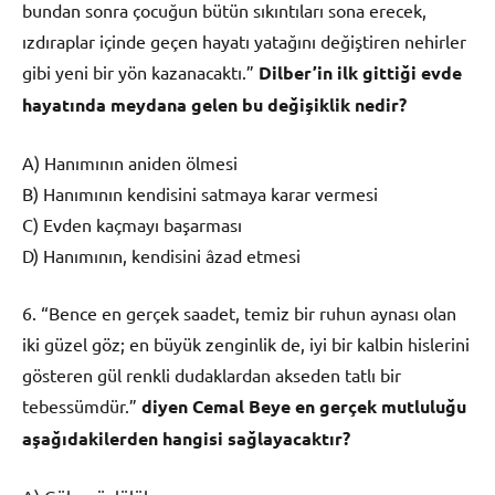
bundan sonra çocuğun bütün sıkıntıları sona erecek,
ızdıraplar içinde geçen hayatı yatağını değiştiren nehirler
gibi yeni bir yön kazanacaktı.”
Dilber’in ilk gittiği evde
hayatında meydana gelen bu değişiklik nedir?
A) Hanımının aniden ölmesi
B) Hanımının kendisini satmaya karar vermesi
C) Evden kaçmayı başarması
D) Hanımının, kendisini âzad etmesi
6. “Bence en gerçek saadet, temiz bir ruhun aynası olan
iki güzel göz; en büyük zenginlik de, iyi bir kalbin hislerini
gösteren gül renkli dudaklardan akseden tatlı bir
tebessümdür.”
diyen Cemal Beye en gerçek mutluluğu
aşağıdakilerden hangisi sağlayacaktır?