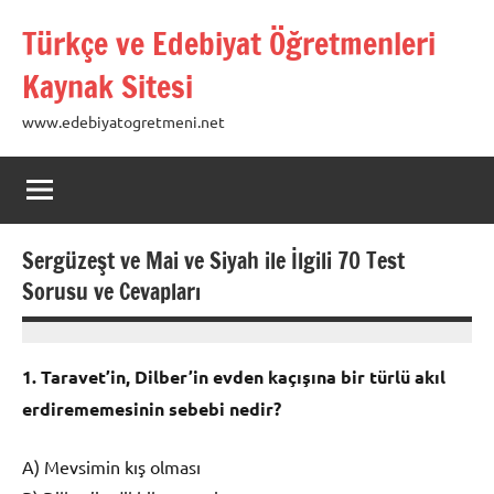
İçeriğe
Türkçe ve Edebiyat Öğretmenleri
geç
Kaynak Sitesi
www.edebiyatogretmeni.net
Sergüzeşt ve Mai ve Siyah ile İlgili 70 Test
Sorusu ve Cevapları
04
admin
Şubat
1. Taravet’in, Dilber’in evden kaçışına bir türlü akıl
2018
erdirememesinin sebebi nedir?
A) Mevsimin kış olması