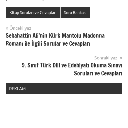
Kitap Soruları ve Cevapları
Soru Bankası
Yazı
Önceki yazı
Sebahattin Ali’nin Kürk Mantolu Madonna
gezinmesi
Romanı ile İlgili Sorular ve Cevapları
Sonraki yazı
9. Sınıf Türk Dili ve Edebiyatı Okuma Sınavı
Soruları ve Cevapları
REKLAM