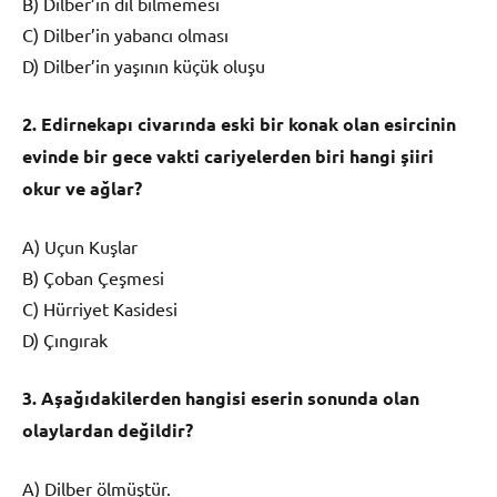
B) Dilber’in dil bilmemesi
C) Dilber’in yabancı olması
D) Dilber’in yaşının küçük oluşu
2. Edirnekapı civarında eski bir konak olan esircinin
evinde bir gece vakti cariyelerden biri hangi şiiri
okur ve ağlar?
A) Uçun Kuşlar
B) Çoban Çeşmesi
C) Hürriyet Kasidesi
D) Çıngırak
3. Aşağıdakilerden hangisi eserin sonunda olan
olaylardan değildir?
A) Dilber ölmüştür.