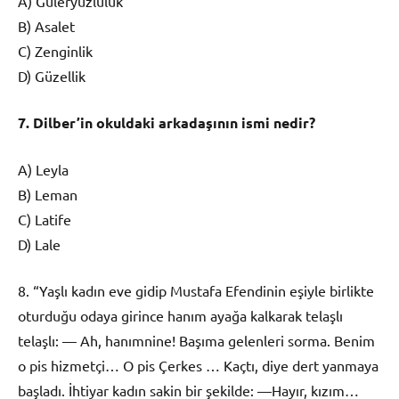
A) Güleryüzlülük
B) Asalet
C) Zenginlik
D) Güzellik
7. Dilber’in okuldaki arkadaşının ismi nedir?
A) Leyla
B) Leman
C) Latife
D) Lale
8. “Yaşlı kadın eve gidip Mustafa Efendinin eşiyle birlikte
oturduğu odaya girince hanım ayağa kalkarak telaşlı
telaşlı: — Ah, hanımnine! Başıma gelenleri sorma. Benim
o pis hizmetçi… O pis Çerkes … Kaçtı, diye dert yanmaya
başladı. İhtiyar kadın sakin bir şekilde: —Hayır, kızım…