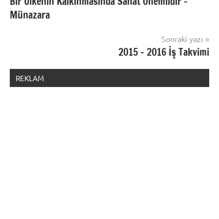
Bir Ülkenin Kalkınmasında Sanat Önemlidir –
gezinmesi
Münazara
Sonraki yazı
2015 – 2016 İş Takvimi
REKLAM