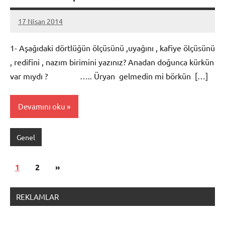
17 Nisan 2014
admin
1- Aşağıdaki dörtlüğün ölçüsünü ,uyağını , kafiye ölçüsünü
, redifini , nazım birimini yazınız? Anadan doğunca kürkün
var mıydı ? ….. Üryan gelmedin mi börkün […]
Devamını oku
Genel
Yazı
Sonraki
1
2
»
sayfalandırması
yazılar
REKLAMLAR