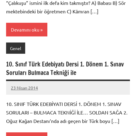
“Çalıkuşu” ismini ilk defa kim takmıştır? A) Babası B) Sör
mektebindeki bir öğretmen C) Kâmran […]
Devamını oku
Genel
10. Sınıf Türk Edebiyatı Dersi 1. Dönem 1. Sınav
Soruları Bulmaca Tekniği ile
23 Nisan 2014
admin
10. SINIF TÜRK EDEBİYATI DERSİ 1. DÖNEM 1. SINAV
SORULARI – BULMACA TEKNİĞİ İLE… SOLDAN SAĞA 2.
Oğuz Kağan Destanı‘nda adı geçen bir Türk boyu […]