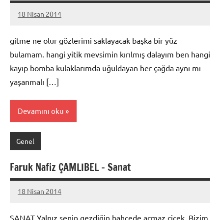
18 Nisan 2014
admin
gitme ne olur gözlerimi saklayacak başka bir yüz
bulamam. hangi yitik mevsimin kırılmış dalayım ben hangi
kayıp bomba kulaklarımda uğuldayan her çağda aynı mı
yaşanmalı […]
Devamını oku
Genel
Faruk Nafiz ÇAMLIBEL – Sanat
18 Nisan 2014
admin
SANAT Yalnız senin gezdiğin bahçede açmaz çiçek, Bizim