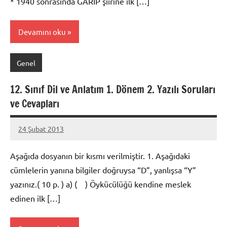
* 1940 sonrasında GARİP şiirine ilk […]
Devamını oku
Genel
12. Sınıf Dil ve Anlatım 1. Dönem 2. Yazılı Soruları
ve Cevapları
24 Şubat 2013
prenses
Aşağıda dosyanın bir kısmı verilmiştir. 1. Aşağıdaki
cümlelerin yanına bilgiler doğruysa “D”, yanlışsa “Y”
yazınız.( 10 p. ) a) ( ) Öykücülüğü kendine meslek
edinen ilk […]