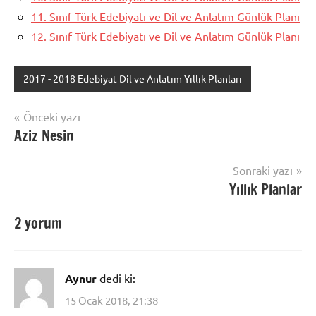
11. Sınıf Türk Edebiyatı ve Dil ve Anlatım Günlük Planı
12. Sınıf Türk Edebiyatı ve Dil ve Anlatım Günlük Planı
2017 - 2018 Edebiyat Dil ve Anlatım Yıllık Planları
Yazı
Önceki yazı
Aziz Nesin
gezinmesi
Sonraki yazı
Yıllık Planlar
2 yorum
Aynur
dedi ki:
15 Ocak 2018, 21:38