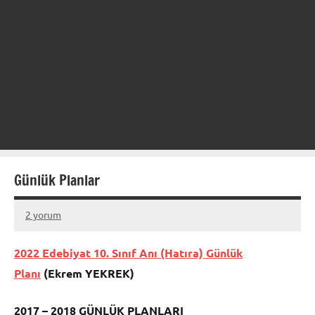
Günlük Planlar
2 yorum
08
admin
Ocak
2022 Edebiyat 10. Sınıf Anı (Hatıra) Günlük
2013
Planı
(Ekrem YEKREK)
2017 – 2018 GÜNLÜK PLANLARI