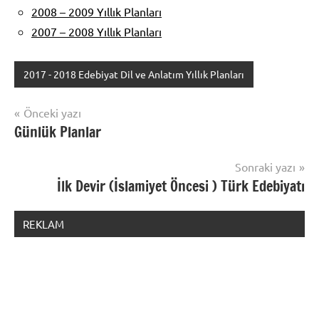
2008 – 2009 Yıllık Planları
2007 – 2008 Yıllık Planları
2017 - 2018 Edebiyat Dil ve Anlatım Yıllık Planları
Yazı
Önceki yazı
Günlük Planlar
gezinmesi
Sonraki yazı
İlk Devir (İslamiyet Öncesi ) Türk Edebiyatı
REKLAM