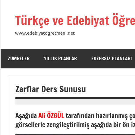
İçeriğe
geç
Türkçe ve Edebiyat Öğre
www.edebiyatogretmeni.net
ZÜMRELER
YILLIK PLANLAR
EGZERSIZ PLANLARI
Zarflar Ders Sunusu
01
admin
Mayıs
Aşağıda
Ali ÖZGÜL
tarafından hazırlanmış ç
2015
görsellerle zengileştirilmiş aşağıda bir ön 