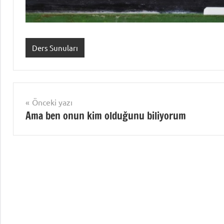
Ders Sunuları
Yazı
Önceki yazı
Ama ben onun kim olduğunu biliyorum
gezinmesi