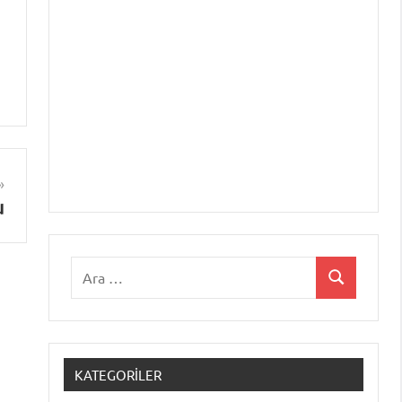
u
Ara:
Ara
KATEGORILER