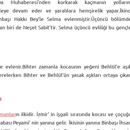
a Muhaberesi’nden korkarak kaçmanın yolların
leye devam eder ve yaralılara hemşirelik yapar.İkinc
.Binbaşı Hakkı Bey’le Selma evlenmiştir.Üçüncü bölümd
an biri de Neşet Sabit’tir. Selma üçüncü evliliği bu gençl
le evlenir.Bihter zamanla kocasının yeğeni Behlül’e aşı
relerken Bihter ve Behlül’ün yasak aşkları ortaya çıkar
N
manlar
ın ilkidir. İzmir’ in işgali sırasında kocası ve çoçuğ
bası Peyami’ nin yanına gelir. İkisinin yanına Binbaşı İhsa