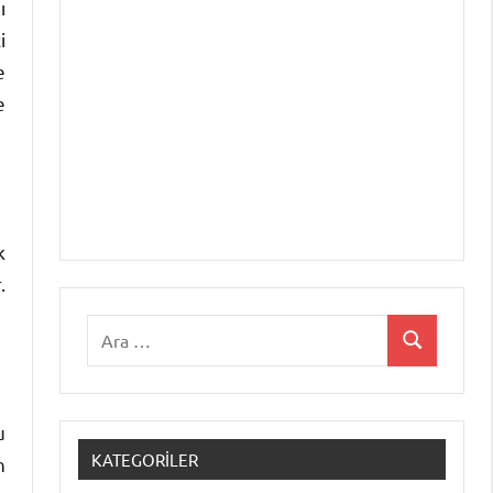
ı
i
e
e
k
.
Ara:
Ara
u
KATEGORILER
n