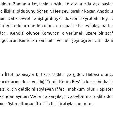
a gider. Zamanla teyzesinin oğlu ile aralarında aşk başlar
la ilişkisi olduğunu öğrenir. Her şeyi bırakır kaçar. Anadolu
r. Daha evvel tanıştığı ihtiyar doktor Hayrullah Bey’ l
uk dedikodulara neden olunca formalite bir evlilik yaparlar
ar . Kendisi ölünce Kamuran’ a verilmek üzere bir zarf
ı götürür. Kamuran zarfı alır ve her şeyi öğrenir. Bir dah
 İffet babasıyla birlikte Midilli’ ye gider. Babası ölünc
ocuklarına ders verdiği Cemil Kerim Bey’ in karısı Vedia il
sızlık için geldiğini söyleyen İffet , mahkum olur. Hapiste
asından ayrılan Vedia ile karşılaşır ve evlenme teklif eder
söyler . Roman İffet’ in bir itirafıyla son bulur.