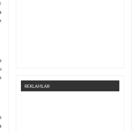
r
a
e
p
ı
n
REKLAMLAR
n
a