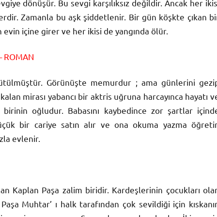
iye dönüşür. Bu sevgi karşılıksız değildir. Ancak her ikis
erdir. Zamanla bu aşk şiddetlenir. Bir gün köşkte çıkan bi
evin içine girer ve her ikisi de yangında ölür.
– ROMAN
yütülmüştür. Görünüşte memurdur ; ama günlerini gezi
lan mirası yabancı bir aktris uğruna harcayınca hayatı v
birinin oğludur. Babasını kaybedince zor şartlar içind
küçük bir cariye satın alır ve ona okuma yazma öğretir
zla evlenir.
lan Kaplan Paşa zalim biridir. Kardeşlerinin çocukları ola
Paşa Muhtar’ ı halk tarafından çok sevildiği için kıskanır