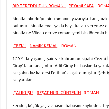
BİR TEREDDÜDÜN ROMANI
–
PEYAMİ SAFA
– ROM
Mualla okuduğu bir romanın yazarıyla tanışmak 
bulunur , Mualla evet ya da hayır kararı veremez du
Mualla ne Vildan der ve romanı yeni bir dönemin baş
CEZMİ
–
NAMIK KEMAL
– ROMAN
17.YY da yaşamış şair ve kahraman sipahi Cezmi İra
Giray’ la arkadaş olur. Adil Giray bir baskında yakalan
ise şahın kız kardeşi Perihan’ a aşık olmuştur. Şehr
ise yaralanır.
ÇALIKUŞU
–
REŞAT NURİ GÜNTEKİN
– ROMAN
Feride , küçük yaşta anasını babasını kaybeder. Teyz