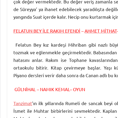
çok değer vermektedir. Bu değer veriş zamanla sevg
de Süreyya’ ya ihanet edebilecek yaradılışta değill
yangında Suat içerde kalır. Necip onu kurtarmak için 
FELATUN BEY İLE RAKIM EFENDİ
–
AHMET MİTHAT
Felatun Bey kız kardeşi Mihriban gibi nazlı bü
tozmak ve eğlenmekle geçirmektedir. Babasından ka
hatasını anlar. Rakım ise Tophane kavaslarından 
ortaokulu bitirir. Kitap çevirmeye başlar. Yaşı 
Piyano dersleri verir daha sonra da Canan adlı bu kı
GÜLNİHAL – NAMIK KEMAL–
OYUN
Tanzimat
’ın ilk yıllarında Rumeli de sancak beyi o
İsmet ile Muhtar birbirlerini sevmektedir. Kaplan 