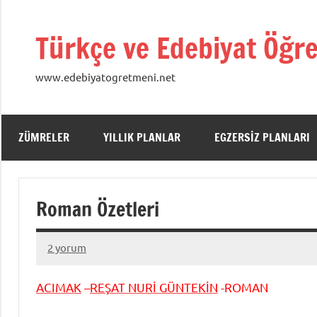
İçeriğe
geç
Türkçe ve Edebiyat Öğre
www.edebiyatogretmeni.net
ZÜMRELER
YILLIK PLANLAR
EGZERSIZ PLANLARI
Roman Özetleri
2 yorum
28
admin
Aralık
ACIMAK
–
REŞAT NURİ GÜNTEKİN
-ROMAN
2012