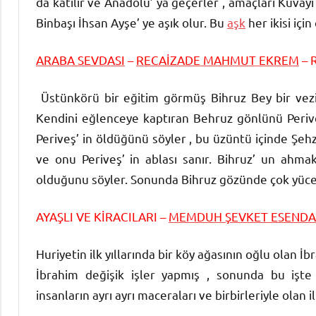
da katılır ve Anadolu’ ya geçerler , amaçları Kuva
Binbaşı İhsan Ayşe’ ye aşık olur. Bu
aşk
her ikisi iç
ARABA SEVDASI
–
RECAİZADE MAHMUT EKREM
– 
Üstünkörü bir eğitim görmüş Bihruz Bey bir vezi
Kendini eğlenceye kaptıran Behruz gönlünü Periveş
Periveş’ in öldüğünü söyler , bu üzüntü içinde Şe
ve onu Periveş’ in ablası sanır. Bihruz’ un ahmakl
olduğunu söyler. Sonunda Bihruz gözünde çok yücel
AYAŞLI VE KİRACILARI –
MEMDUH ŞEVKET ESENDA
Huriyetin ilk yıllarında bir köy ağasının oğlu olan İ
İbrahim değişik işler yapmış , sonunda bu işte 
insanların ayrı ayrı maceraları ve birbirleriyle olan ili