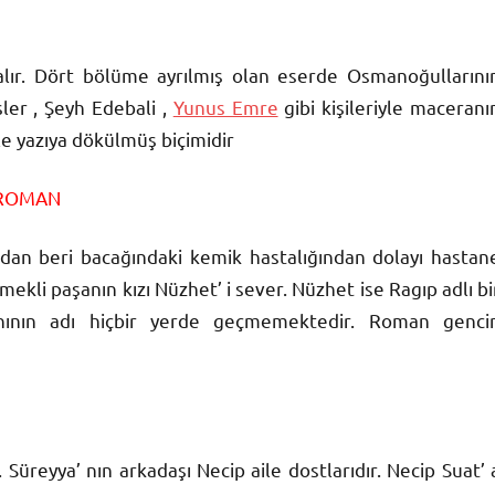
lır. Dört bölüme ayrılmış olan eserde Osmanoğullarını
işler , Şeyh Edebali ,
Yunus Emre
gibi kişileriyle maceranı
le yazıya dökülmüş biçimidir
 ROMAN
ndan beri bacağındaki kemik hastalığından dolayı hastan
ekli paşanın kızı Nüzhet’ i sever. Nüzhet ise Ragıp adlı bi
nının adı hiçbir yerde geçmemektedir. Roman genci
Süreyya’ nın arkadaşı Necip aile dostlarıdır. Necip Suat’ 