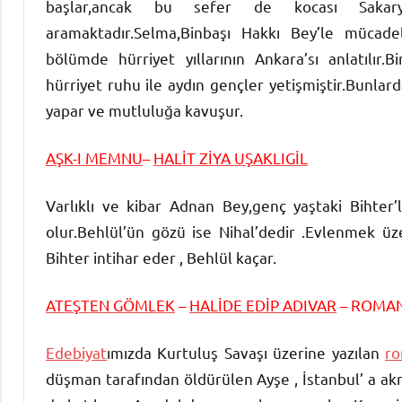
başlar,ancak bu sefer de kocası Sakary
aramaktadır.Selma,Binbaşı Hakkı Bey’le mücade
bölümde hürriyet yıllarının Ankara’sı anlatılır
hürriyet ruhu ile aydın gençler yetişmiştir.Bunlard
yapar ve mutluluğa kavuşur.
AŞK-I MEMNU
–
HALİT ZİYA UŞAKLIGİL
Varlıklı ve kibar Adnan Bey,genç yaştaki Bihter’
olur.Behlül’ün gözü ise Nihal’dedir .Evlenmek üze
Bihter intihar eder , Behlül kaçar.
ATEŞTEN GÖMLEK
–
HALİDE EDİP ADIVAR
– ROMA
Edebiyat
ımızda Kurtuluş Savaşı üzerine yazılan
ro
düşman tarafından öldürülen Ayşe , İstanbul’ a akra