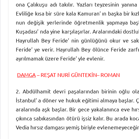
ona Çalıkuşu adı takılır. Yazları teyzesinin yanın
Evliliğe kısa bir süre kala Kamuran’ ın başka bir kız
nun değişik yerlerinde öğretmenlik yapmaya başla
Kuşadası’ nda yine karşılaşırlar. Aralarındaki dostl
Hayrullah Bey Feride’ nin günlüğünü okur ve sakl
Feride’ ye verir. Hayrullah Bey ölünce Feride zarf
ayrılmamak üzere Feride’ yle evlenir.
DAMGA
– REŞAT NURİ GÜNTEKİN– ROMAN
2. Abdülhamit devri paşalarından birinin oğlu olan
İstanbul’ a döner ve hukuk eğitimi almaya başlar. Ç
aralarında aşk başlar. Bir gece yakalanınca eve hır
çıkınca sabıkasından ötürü işsiz kalır. Bu arada koc
Vedia hırsız damgası yemiş biriyle evlenemeyeceğinin 