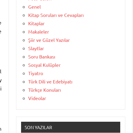
Genel
Kitap Soruları ve Cevapları
e
Kitaplar
e
Makaleler
Şiir ve Güzel Yazılar
Slaytlar
Soru Bankası
Sosyal Kulüpler
l
Tiyatro
y
Türk Dili ve Edebiyatı
i
Türkçe Konuları
Videolar
SON YAZILAR
n