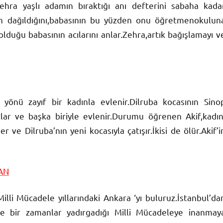
hra yaşlı adamın bıraktığı anı defterini sabaha kada
in dağıldığını,babasının bu yüzden onu öğretmenokulun
duğu babasının acılarını anlar.Zehra,artık bağışlamayı v
 yönü zayıf bir kadınla evlenir.Dilruba kocasının Sino
lar ve başka biriyle evlenir.Durumu öğrenen Akif,kadın
ve Dilruba’nın yeni kocasıyla çatışır.İkisi de ölür.Akif’i
AN
li Mücadele yıllarındaki Ankara ‘yı buluruz.İstanbul’da
le bir zamanlar yadırgadığı Milli Mücadeleye inanmay