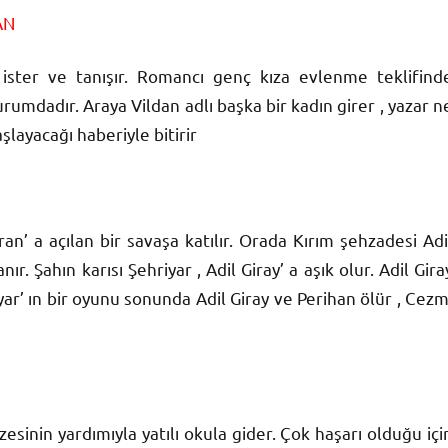
AN
ister ve tanışır. Romancı genç kıza evlenme teklifind
rumdadır. Araya Vildan adlı başka bir kadın girer , yazar n
layacağı haberiyle bitirir
n’ a açılan bir savaşa katılır. Orada Kırım şehzadesi Adi
ır. Şahın karısı Şehriyar , Adil Giray’ a aşık olur. Adil Gira
iyar’ ın bir oyunu sonunda Adil Giray ve Perihan ölür , Cezm
esinin yardımıyla yatılı okula gider. Çok haşarı olduğu içi