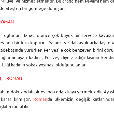
yi Milliye’ ye hizmet etmektir. Bu arada hem Peyami hem d
in de ateşten bir gömleğe dönüşür.
ROMAN
r oğludur. Babası ölünce çok büyük bir servete kavuşur
 adlı bir kıza kaptırır . Yalancı ve dalkavuk arkadaşı on
hzadebaşında yürürken Periveş’ e çok benzeyen birini görü
ığını anlayan kadın , Periveş diye aradığı kişinin kendis
ttiği kadının sokak yosması olduğunu anlar.
L
– ROMAN
brahim dokuz odalı bir evi oda oda kiraya vermektedir. Ayaşl
karar kılmıştır.
Roman
da ülkemizin değişik katlarında
şkileri anlatılır.