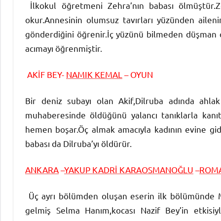
İlkokul öğretmeni Zehra’nın babası ölmüştür.Ze
okur.Annesinin olumsuz tavırları yüzünden ailen
gönderdiğini öğrenir.İç yüzünü bilmeden düşman ol
acımayı öğrenmiştir.
AKİF BEY-
NAMIK KEMAL
– OYUN
Bir deniz subayı olan Akif,Dilruba adında ahlak
muhaberesinde öldüğünü yalancı tanıklarla kanıt
hemen boşar.Öç almak amacıyla kadının evine gider 
babası da Dilruba’yı öldürür.
ANKARA
–
YAKUP KADRİ KARAOSMANOĞLU
–
ROM
Üç ayrı bölümden oluşan eserin ilk bölümünde Mil
gelmiş Selma Hanım,kocası Nazif Bey’in etkisiy