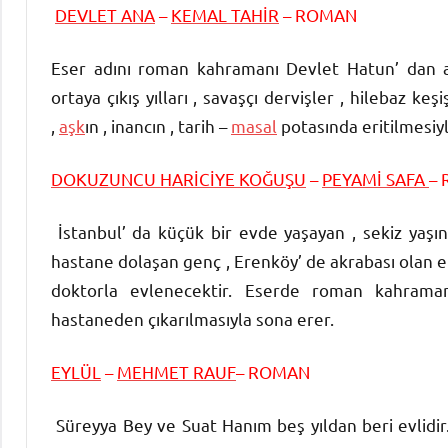
DEVLET ANA
–
KEMAL TAHİR
– ROMAN
Eser adını roman kahramanı Devlet Hatun’ dan a
ortaya çıkış yılları , savaşçı dervişler , hilebaz keş
,
aşk
ın , inancın , tarih –
masal
potasında eritilmesiy
DOKUZUNCU HARİCİYE KOĞUŞU
–
PEYAMİ SAFA
–
İstanbul’ da küçük bir evde yaşayan , sekiz yaşı
hastane dolaşan genç , Erenköy’ de akrabası olan em
doktorla evlenecektir. Eserde roman kahrama
hastaneden çıkarılmasıyla sona erer.
EYLÜL
–
MEHMET RAUF
– ROMAN
Süreyya Bey ve Suat Hanım beş yıldan beri evlidir. 