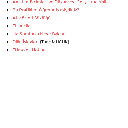
Anlatım Biçimleri ve Düşünceyi Geliştirme Yolları
Bu Pratikleri Öğrenmiş miydiniz?
Atasözleri Sözlüğü
Fiilimsiler
Ne Sorulursa Neye Bakılır
Dilin İşlevleri
(Tunç MUCUK)
Etimoloji Notları