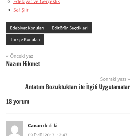
Edebiyat ve Gerçeklik
Saf Şiir
Edebiyat Konuları
Editörün Seçtikleri
Türkçe Konuları
Yazı
Önceki yazı
Nazım Hikmet
gezinmesi
Sonraki yazı
Anlatım Bozuklukları ile İlgili Uygulamalar
18 yorum
Canan
dedi ki:
09 Eylül 2013, 12:47