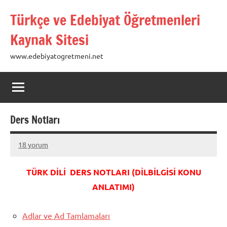
İçeriğe
Türkçe ve Edebiyat Öğretmenleri
geç
Kaynak Sitesi
www.edebiyatogretmeni.net
Ders Notları
18 yorum
22
admin
Ocak
TÜRK DİLİ DERS NOTLARI (DİLBİLGİSİ KONU
2013
ANLATIMI)
Adlar ve Ad Tamlamaları